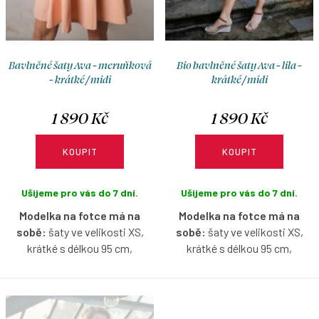
ů
t
ů
Bavlněné šaty Ava - meruňková
Bio bavlněné šaty Ava - lila -
- krátké / midi
krátké / midi
1 890 Kč
1 890 Kč
KOUPIT
KOUPIT
Ušijeme pro vás do 7 dní.
Ušijeme pro vás do 7 dní.
Modelka na fotce má na
Modelka na fotce má na
sobě:
šaty ve velikosti XS,
sobě:
šaty ve velikosti XS,
krátké s délkou 95 cm,
krátké s délkou 95 cm,
půlkolovou sukni, je vysoká 167
půlkolovou sukni, je vysoká 167
cm.
cm.
Bavlněné šaty v meruňkové
Bio bavlněné šaty v lila barvě s