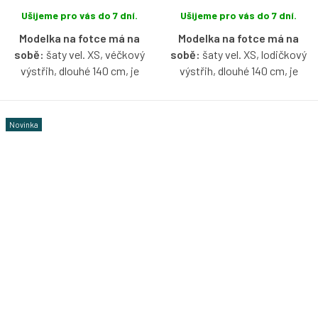
Ušijeme pro vás do 7 dní.
Ušijeme pro vás do 7 dní.
Modelka na fotce má na
Modelka na fotce má na
sobě:
šaty vel. XS, véčkový
sobě:
šaty vel. XS, lodičkový
výstřih, dlouhé 140 cm, je
výstřih, dlouhé 140 cm, je
vysoká 158 cm.
vysoká 170 cm.
Šaty s jemným tylovým
Šaty s jemným tylovým
Novinka
zakončením sukně, které jim
zakončením sukně, které jim
dodává lehkost, eleganci a
dodává lehkost, eleganci a
naprosto okouzlující nádech,
naprosto okouzlující nádech,
ze kterého se tají dech.
ze kterého se tají dech.
Nadčasový kousek pro letní
Nadčasový kousek pro letní
procházky i výjimečné
procházky i výjimečné
příležitosti – skvěle vypadají s
příležitosti – skvěle vypadají s
teniskami, sandálky i
teniskami, sandálky i
lodičkami.
lodičkami.