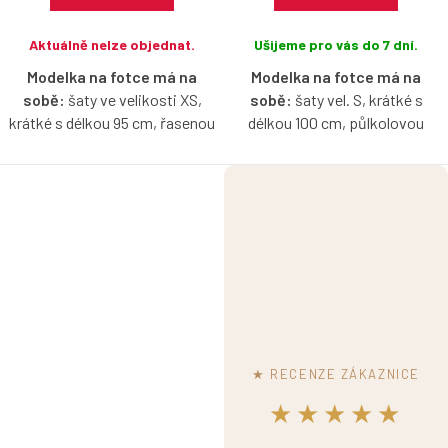
Aktuálně nelze objednat.
Ušijeme pro vás do 7 dní.
Modelka na fotce má na
Modelka na fotce má na
sobě:
šaty ve velikosti XS,
sobě:
šaty vel. S, krátké s
krátké s délkou 95 cm, řasenou
délkou 100 cm, půlkolovou
sukni, je vysoká 171 cm.
sukni, je vysoká 170 cm.
Bavlněné šaty v ostružinové
Bavlněné šaty v tmavší růžové
barvě s lodičkovým výstřihem,
barvě s lodičkovým výstřihem,
bez rukávů, s možnosti výběru
bez rukávů, s možnosti výběru
velikosti, typu sukně a délky.
velikosti, typu sukně a délky.
★ RECENZE ZÁKAZNICE
★★★★★