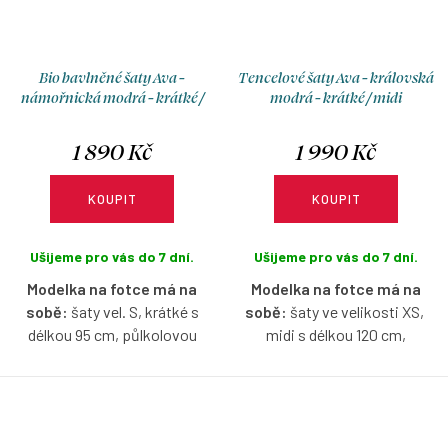
Bio bavlněné šaty Ava -
Tencelové šaty Ava - královská
námořnická modrá - krátké /
modrá - krátké / midi
midi
1 890 Kč
1 990 Kč
KOUPIT
KOUPIT
Ušijeme pro vás do 7 dní.
Ušijeme pro vás do 7 dní.
Modelka na fotce má na
Modelka na fotce má na
sobě:
šaty vel. S, krátké s
sobě:
šaty ve velikosti XS,
délkou 95 cm, půlkolovou
midi s délkou 120 cm,
sukni, je vysoká 171 cm.
půlkolovou sukni, je vysoká
170 cm.
Bio bavlněné šaty v
námořnické modré barvě s
Tencelové šaty v královské
lodičkovým výstřihem, bez
modré barvě s lodičkovým