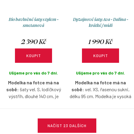
Bio bavlněné šaty s tylem -
Dyzajnové šaty Ava - Dalina -
smetanová
krátké / midi
2 390 Kč
1 990 Kč
KOUPIT
KOUPIT
Ušijeme pro vás do 7 dní.
Ušijeme pro vás do 7 dní.
Modelka na fotce má na
Modelka na fotce má na
sobě:
šaty vel. S, lodičkový
sobě:
vel. XS, řasenou sukni,
výstřih, dlouhé 140 cm, je
délku 95 cm. Modelka je vysoká
vysoká 171 cm.
167 cm.
Šaty s jemným tylovým
Bavlněné šaty s lodičkovým
O
zakončením sukně, které jim
výstřihem, bez rukávů, ve
NAČÍST 23 DALŠÍCH
v
dodává lehkost, eleganci a
vzoru Dalina, s možnosti