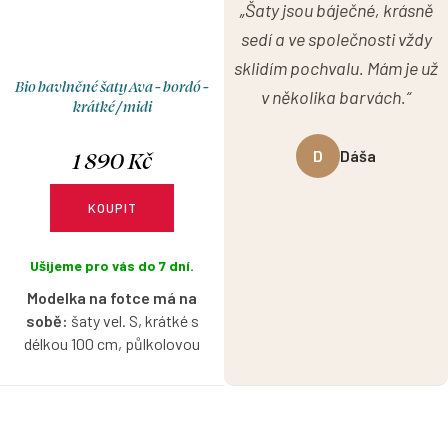
„Šaty jsou báječné, krásně
sedí a ve společnosti vždy
sklidím pochvalu. Mám je už
Bio bavlněné šaty Ava - bordó -
v několika barvách.“
krátké / midi
1 890 Kč
D
Dáša
KOUPIT
Ušijeme pro vás do 7 dní.
Modelka na fotce má na
sobě:
šaty vel. S, krátké s
délkou 100 cm, půlkolovou
sukni, je vysoká 171 cm.
Bio bavlněné šaty v bordó
barvě s lodičkovým výstřihem,