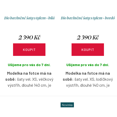
Bio bavlněné šaty s tylem - bílá
Bio bavlněné šaty s tylem - bordó
2 390 Kč
2 390 Kč
KOUPIT
KOUPIT
Ušijeme pro vás do 7 dní.
Ušijeme pro vás do 7 dní.
Modelka na fotce má na
Modelka na fotce má na
sobě:
šaty vel. XS, véčkový
sobě:
šaty vel. XS, lodičkový
výstřih, dlouhé 140 cm, je
výstřih, dlouhé 140 cm, je
vysoká 170 cm.
vysoká 158 cm.
Šaty s jemným tylovým
Šaty s jemným tylovým
Novinka
zakončením sukně, které jim
zakončením sukně, které jim
dodává lehkost, eleganci a
dodává lehkost, eleganci a