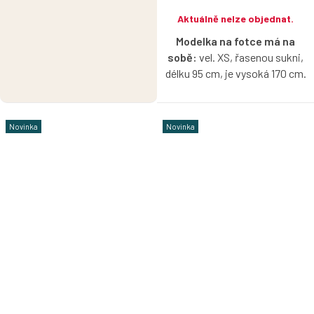
Aktuálně nelze objednat.
Modelka na fotce má na
sobě:
vel. XS, řasenou sukni,
délku 95 cm, je vysoká 170 cm.
Bio bavlněné šaty v aqua barvě
s lodičkovým výstřihem, bez
Novinka
Novinka
rukávů, s možnosti výběru
velikosti, typu sukně a délky.