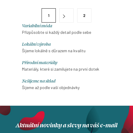
l
naprosto okouzlující nádech,
výběru velikosti, typu sukně a
ze kterého se tají dech.
délky.
á
S
Nadčasový kousek pro letní
1
2
d
t
procházky i výjimečné
a
Variabilní móda
r
příležitosti – skvěle vypadají s
Přizpůsobte si každý detail podle sebe
c
á
teniskami, sandálky i
í
n
lodičkami.
Lokální výroba
p
k
Šijeme lokálně s důrazem na kvalitu
r
o
Přírodní materiály
v
v
Materiály, které si zamilujete na první dotek
k
á
y
Nešijeme na sklad
n
v
Šijeme až podle vaší objednávky
í
ý
p
i
s
Aktuální novinky a slevy na váš e-mail
u