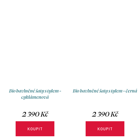
naprosto okouzlující nádech,
naprosto okouzlující nádech,
ze kterého se tají dech.
ze kterého se tají dech.
Nadčasový kousek pro letní
Nadčasový kousek pro letní
procházky i výjimečné
procházky i výjimečné
příležitosti – skvěle vypadají s
příležitosti – skvěle vypadají s
teniskami, sandálky i
teniskami, sandálky i
lodičkami.
lodičkami.
Bio bavlněné šaty s tylem -
Bio bavlněné šaty s tylem - černá
cyklámenová
2 390 Kč
2 390 Kč
KOUPIT
KOUPIT