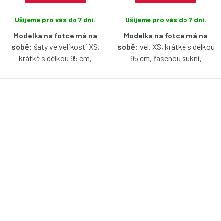
Ušijeme pro vás do 7 dní.
Ušijeme pro vás do 7 dní.
Modelka na fotce má na
Modelka na fotce má na
sobě:
šaty ve velikosti XS,
sobě:
vel. XS, krátké s délkou
krátké s délkou 95 cm,
95 cm, řasenou sukni,
půlkolovou sukni, je vysoká 171
lodičkový výstřih, je vysoká 171
cm.
cm.
Bio bavlněné šaty v
Bio bavlněné šaty ve flamme
cyklamenové barvě s
barvě s lodičkovým výstřihem,
lodičkovým výstřihem, bez
bez rukávů, s možnosti výběru
rukávů, s možnosti výběru
velikosti, typu sukně a délky.
velikosti, typu sukně a délky.