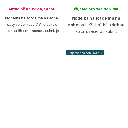
Aktuálně nelze objednat.
Ušijeme pro vás do 7 dní.
Modelka na fotce má na
Modelka na fotce má na sobě:
šaty ve velikosti XS, krátké s
sobě:
vel. XS, krátké s délkou
délkou 95 cm, řasenou sukni, je
95 cm, řasenou sukni,
vysoká 167 cm.
lodičkový výstřih, je vysoká 171
cm.
Tencelové šaty v námořnické
Ušijeme poslední kousky.
modré barvě s lodičkovým
Bio bavlněné šaty v hnědé
výstřihem, bez rukávů, s možnosti
barvě s lodičkovým výstřihem,
výběru velikosti, typu sukně a
bez rukávů, s možnosti výběru
délky.
velikosti, typu sukně a délky.