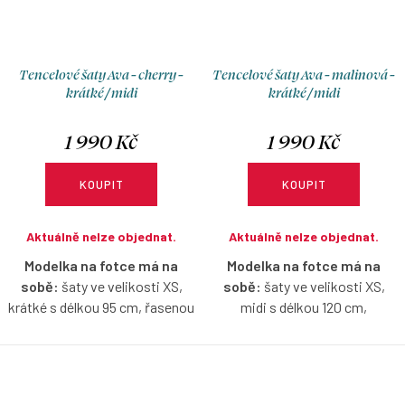
Tencelové šaty Ava - cherry -
Tencelové šaty Ava - malinová -
krátké / midi
krátké / midi
1 990 Kč
1 990 Kč
KOUPIT
KOUPIT
Aktuálně nelze objednat.
Aktuálně nelze objednat.
Modelka na fotce má na
Modelka na fotce má na
sobě:
šaty ve velikosti XS,
sobě:
šaty ve velikosti XS,
krátké s délkou 95 cm, řasenou
midi s délkou 120 cm,
sukni, je vysoká 167 cm.
půlkolovou sukni, je vysoká 171
cm.
Tencelové šaty v cherry barvě s
lodičkovým výstřihem, bez
Tencelové šaty v malinové