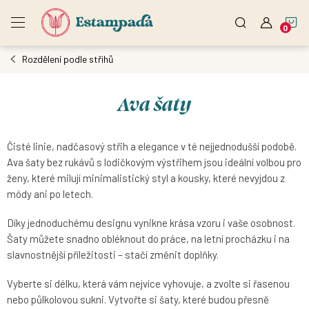
Přejít
N
na
obsah
Rozdělení podle střihů
K
Ava šaty
Čisté linie, nadčasový střih a elegance v té nejjednodušší podobě.
Ava šaty bez rukávů s lodičkovým výstřihem jsou ideální volbou pro
ženy, které milují minimalistický styl a kousky, které nevyjdou z
módy ani po letech.
Díky jednoduchému designu vynikne krása vzoru i vaše osobnost.
Šaty můžete snadno obléknout do práce, na letní procházku i na
slavnostnější příležitosti – stačí změnit doplňky.
Vyberte si délku, která vám nejvíce vyhovuje, a zvolte si řasenou
nebo půlkolovou sukni. Vytvořte si šaty, které budou přesně