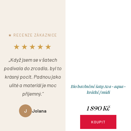
velikosti, typu sukně a délky.
možnosti výběru velikosti,
typu sukně a délky.
★ RECENZE ZÁKAZNICE
★★★★★
„Když jsem se v šatech
podívala do zrcadla, byl to
krásný pocit. Padnou jako
ulité a materiál je moc
Bio bavlněné šaty Ava - aqua -
krátké / midi
příjemný.“
1 890 Kč
J
Jolana
KOUPIT