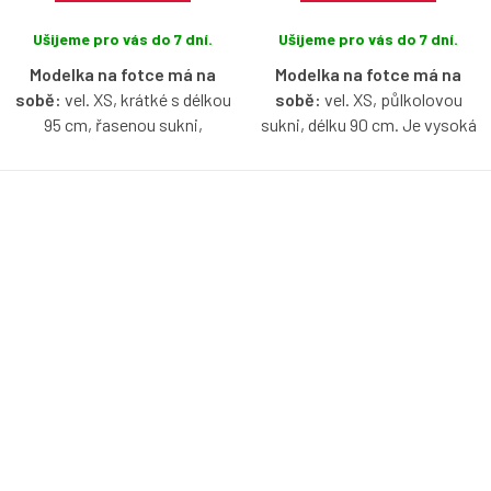
Ušijeme pro vás do 7 dní.
Ušijeme pro vás do 7 dní.
Modelka na fotce má na
Modelka na fotce má na
sobě:
vel. XS, krátké s délkou
sobě:
vel. XS, půlkolovou
95 cm, řasenou sukni,
sukni, délku 90 cm. Je vysoká
lodičkový výstřih, je vysoká 171
171 cm.
cm.
Bio bavlněné šaty v kobaltové
Bio bavlněné šaty v baby blue
barvě s lodičkovým výstřihem,
barvě s lodičkovým výstřihem,
bez rukávů, s možnosti výběru
bez rukávů, s možnosti výběru
velikosti, typu sukně a délky.
velikosti, typu sukně a délky.