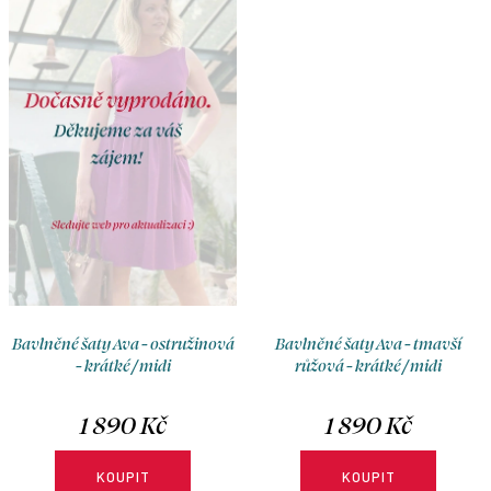
barvě s lodičkovým výstřihem,
lodičkovým výstřihem, bez
bez rukávů, s možnosti výběru
rukávů, s možnosti výběru
velikosti, typu sukně a délky.
velikosti, typu sukně a délky.
Bavlněné šaty Ava - ostružinová
Bavlněné šaty Ava - tmavší
- krátké / midi
růžová - krátké / midi
1 890 Kč
1 890 Kč
KOUPIT
KOUPIT