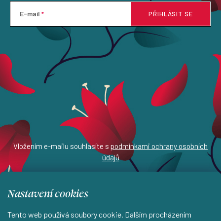
E-mail
PŘIHLÁSIT SE
Vložením e-mailu souhlasíte s
podmínkami ochrany osobních
údajů
Nastavení cookies
Z
Tento web používá soubory cookie. Dalším procházením