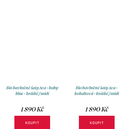
rukávů, s možnosti výběru
barvě s lodičkovým výstřihem,
velikosti, typu sukně a délky.
bez rukávů, s možnosti výběru
velikosti, typu sukně a délky.
Bio bavlněné šaty Ava - baby
Bio bavlněné šaty Ava -
blue - krátké / midi
kobaltová - krátké / midi
1 890 Kč
1 890 Kč
KOUPIT
KOUPIT