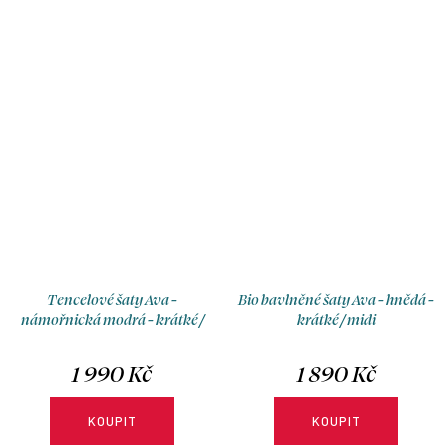
rukávů, s možnosti výběru
výstřihem, bez rukávů, s
velikosti, typu sukně a délky.
možnosti výběru velikosti,
typu sukně a délky.
Tencelové šaty Ava -
Bio bavlněné šaty Ava - hnědá -
námořnická modrá - krátké /
krátké / midi
midi
1 990 Kč
1 890 Kč
KOUPIT
KOUPIT