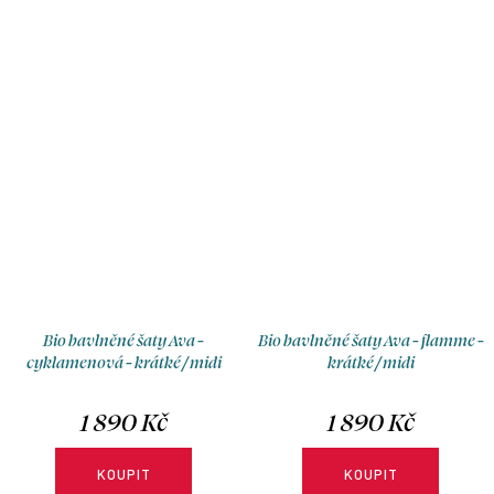
bez rukávů, s možnosti výběru
velikosti, typu sukně a délky.
Bio bavlněné šaty Ava -
Bio bavlněné šaty Ava - flamme -
cyklamenová - krátké / midi
krátké / midi
1 890 Kč
1 890 Kč
KOUPIT
KOUPIT