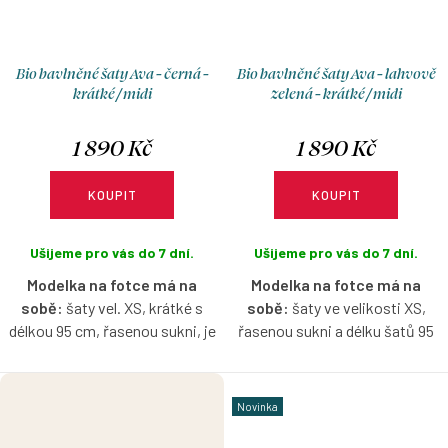
Bio bavlněné šaty Ava - černá -
Bio bavlněné šaty Ava - lahvově
krátké / midi
zelená - krátké / midi
1 890 Kč
1 890 Kč
KOUPIT
KOUPIT
Ušijeme pro vás do 7 dní.
Ušijeme pro vás do 7 dní.
Modelka na fotce má na
Modelka na fotce má na
sobě:
šaty vel. XS, krátké s
sobě:
šaty ve velikosti XS,
délkou 95 cm, řasenou sukni, je
řasenou sukni a délku šatů 95
vysoká 170 cm.
cm, je vysoká 171 cm
Bio bavlněné šaty v černé
Bio bavlněné šaty v lahvově
Novinka
barvě s lodičkovým výstřihem,
zelené barvě s lodičkovým
bez rukávů, s možnosti výběru
výstřihem, bez rukávů, s