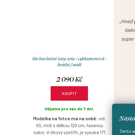
„Hneď 
lásk
super 
Bio bavlněné šaty Aria - cyklamenová -
krátké / midi
2 090 Kč
KOUPIT
Ušijeme pro vás do 7 dní.
Nasta
Modelka na fotce má na sobě:
vel.
XS, midi s délkou 120 cm, řasenou
Tento w
sukni, V-čkový výstřih, je vysoká 171