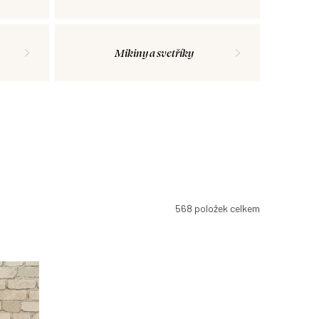
Mikiny a svetříky
568
položek celkem