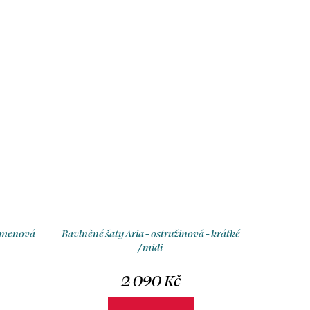
lamenová
Bavlněné šaty Aria - ostružinová - krátké
/ midi
2 090 Kč