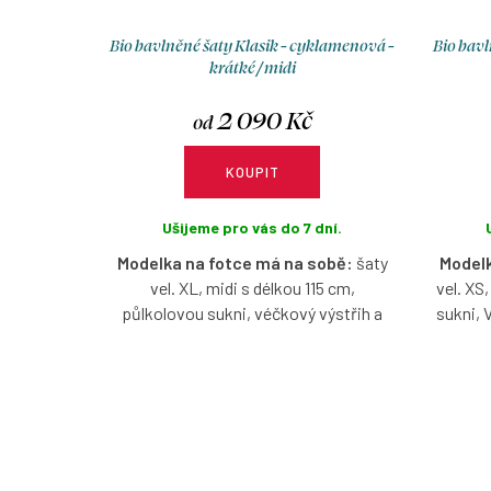
Bio bavlněné šaty Klasik - cyklamenová -
Bio bavl
krátké / midi
2 090 Kč
od
KOUPIT
Ušijeme pro vás do 7 dní.
Modelka na fotce má na sobě:
šaty
Modelk
vel. XL, midi s délkou 115 cm,
vel. XS
půlkolovou sukni, véčkový výstřih a
sukni, 
3/4 rukáv, je vysoká 160 cm.
Bio bavlněné šaty midi v cyklámenové
B
barvě s možností výběru velikosti,
cyklam
výstřihu, rukávů, délky a typu sukně.
velikost