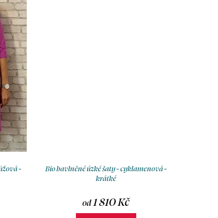
ůžová -
Bio bavlněné úzké šaty - cyklamenová -
krátké
1 810 Kč
od