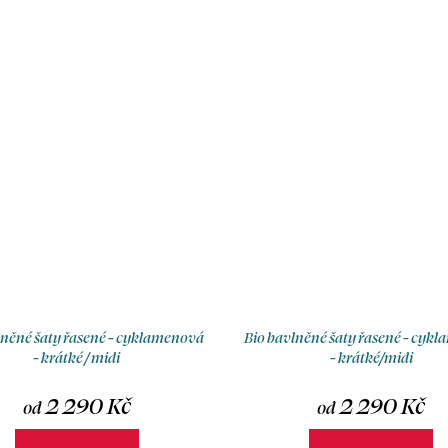
lněné šaty řasené - cyklamenová
Bio bavlněné šaty řasené - cyk
- krátké / midi
- krátké/midi
2 290 Kč
2 290 Kč
od
od