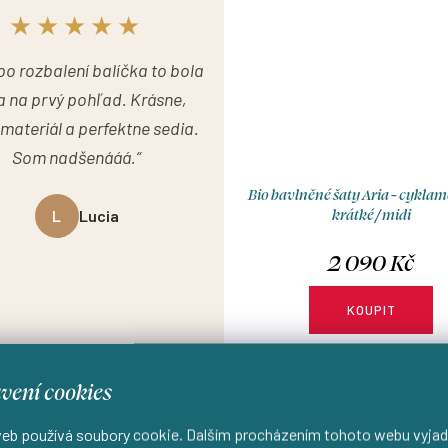
★★★★★
po rozbalení balíčka to bola
a na prvý pohľad. Krásne,
materiál a perfektne sedia.
Som nadšenááá.“
Bio bavlněné šaty Aria - cykla
krátké / midi
L
Lucia
2 090 Kč
KOUPIT
Ušijeme pro vás do 7 dní
vení cookies
Modelka na fotce má na so
XS, krátké s délkou 90 cm, pů
eb používá soubory cookie. Dalším procházením tohoto webu vyjad
sukni, kulatý výstřih, je vysoká