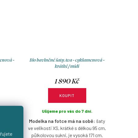
menová -
Bio bavlněné šaty Ava - cyklamenová -
krátké / midi
1 890 Kč
KOUPIT
.
Ušijeme pro vás do 7 dní.
bě:
vel.
Modelka na fotce má na sobě:
šaty
lkolovou
ve velikosti XS, krátké s délkou 95 cm,
řujete
 171 cm.
půlkolovou sukni, je vysoká 171 cm.