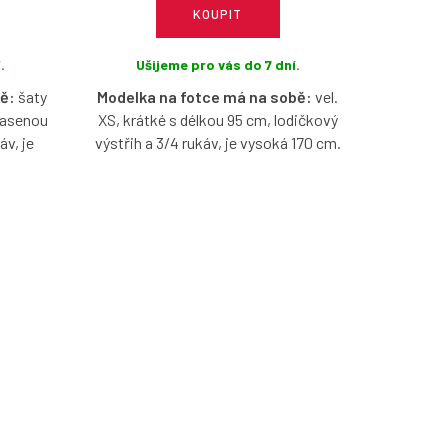
KOUPIT
.
Ušijeme pro vás do 7 dní.
ě:
šaty
Modelka na fotce má na sobě:
vel.
 řasenou
XS, krátké s délkou 95 cm, lodičkový
áv, je
výstřih a 3/4 rukáv, je vysoká 170 cm.
Úzké bio bavlněné šaty s možností
 barvě s
výběru velikosti, výstřihu, rukávu a
střihu,
délky.
ě.