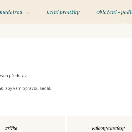
s madeirou
Letní proužky
Oblečení - podl
svých představ.
ak, aby vám opravdu seděl.
Trička
Kalhoty a kraťasy