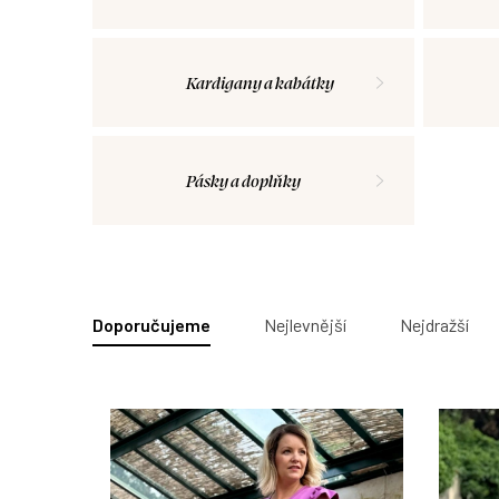
Kardigany a kabátky
Pásky a doplňky
V
ý
Ř
Doporučujeme
Nejlevnější
Nejdražší
p
a
i
z
s
e