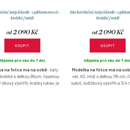
něné šaty Klasik - cyklamenová -
Bio bavlněné šaty Klasik - cykl
krátké / midi
krátké / midi
2 090 Kč
2 090 Kč
od
od
KOUPIT
KOUPIT
Ušijeme pro vás do 7 dní.
Ušijeme pro vás do 7 dní
a na fotce má na sobě:
šaty
Modelka na fotce má na sob
, krátké s délkou 95cm, řasenou
vel. XS, midi s délkou 115 cm,
V-čkový výstřih, krátký rukáv, je
sukni, lodičkový výstřih a 3/4 r
vysoká 167 cm.
vysoká 170 cm.
io bavlněné šaty krátké v
Bio bavlněné šaty midi v cyk
enové barvě s možností výběru
barvě s možností výběru veli
i, výstřihu, rukávů, délky a typu
výstřihu, rukávů, délky a typu
sukně.