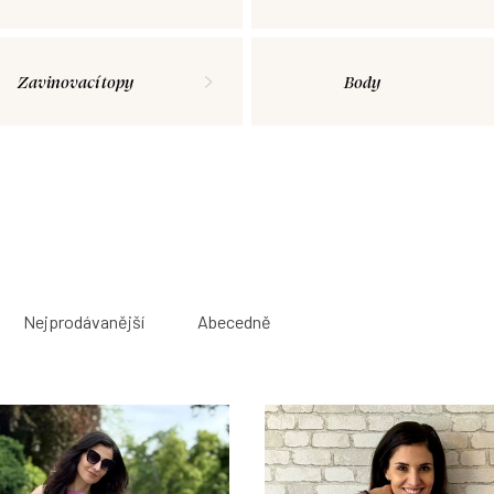
Zavinovací topy
Body
Nejprodávanější
Abecedně