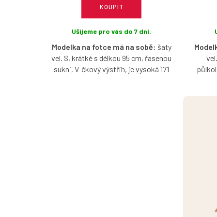
KOUPIT
Ušijeme pro vás do 7 dní.
Modelka na fotce má na sobě:
šaty
Modelk
vel. S, krátké s délkou 95 cm, řasenou
vel
sukni, V-čkový výstřih, je vysoká 171
půlkol
cm.
Bavlněn
Bavlněné šaty s krátkým nařaseným
lodičk
rukávčekem v tmavší růžové barvě s
možnost
možností výběru velikosti, výstřihu,
délky a typu sukně.