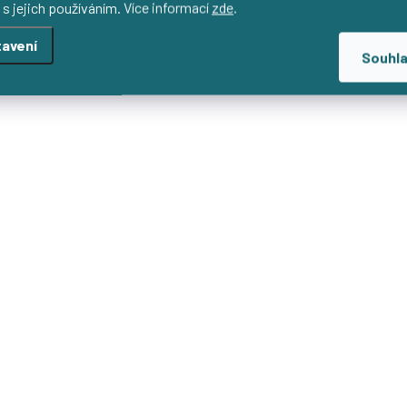
 s jejich používáním. Více informací
zde
.
Bio bavlněné šaty s krát
avení
nařaseným rukávčekem v cyk
Souhl
barvě s možností výběru veli
výstřihu, délky a typu suk