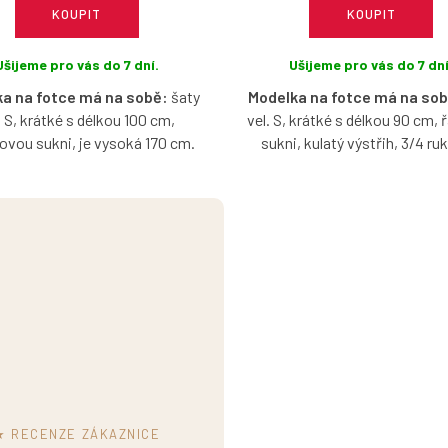
KOUPIT
KOUPIT
Ušijeme pro vás do 7 dní.
Ušijeme pro vás do 7 dní
a na fotce má na sobě:
šaty
Modelka na fotce má na sob
. S, krátké s délkou 100 cm,
vel. S, krátké s délkou 90 cm,
ovou sukni, je vysoká 170 cm.
sukni, kulatý výstřih, 3/4 ruk
vysoká 170 cm.
é šaty v tmavší růžové barvě s
ovým výstřihem, bez rukávů, s
Bavlněné šaty v tmavě růžové
i výběru velikosti, typu sukně
možností výběru velikosti, vý
a délky.
rukávů, délky a typu sukn
★ RECENZE ZÁKAZNICE