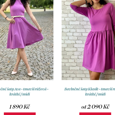
ěné šaty Ava - tmavší růžová -
Bavlněné šaty Klasik - tmavší r
krátké / midi
krátké / midi
1 890 Kč
2 090 Kč
od