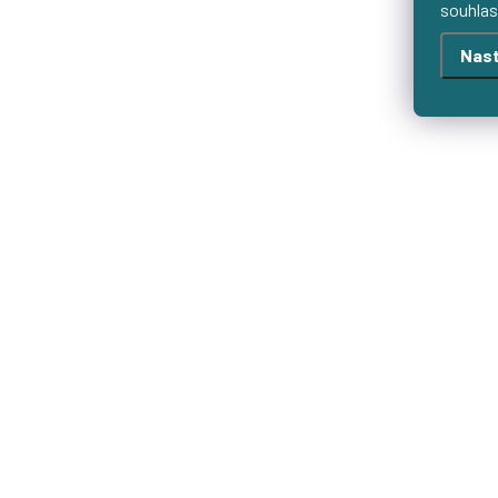
souhlas
cm.
Nast
Bio bavlněné šaty s krátkým
nařaseným rukávčekem v cyklamenové
barvě s možností výběru velikosti,
výstřihu, délky a typu sukně.