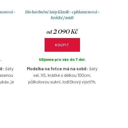
amenová -
Bio bavlněné šaty Klasik - cyklamenová -
krátké / midi
2 090 Kč
od
KOUPIT
.
Ušijeme pro vás do 7 dní.
ě:
šaty
Modelka na fotce má na sobě:
šaty
 řasenou
vel. XS, krátké s délkou 100cm,
ukáv, je
půlkolovou sukni, lodičkový výstřih,
dlouhý rukáv, je vysoká 170 cm.
lámenové
B
io bavlněné šaty krátké v
kosti,
cyklamenové barvě s možností výběru
 sukně.
velikosti, výstřihu, rukávů, délky a typu
sukně.