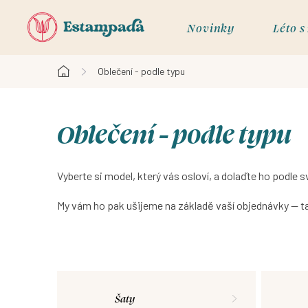
Přejít
na
Novinky
Léto 
obsah
Oblečení - podle typu
Domů
Oblečení - podle typu
Vyberte si model, který vás osloví, a dolaďte ho podle 
My vám ho pak ušijeme na základě vaší objednávky — t
Šaty