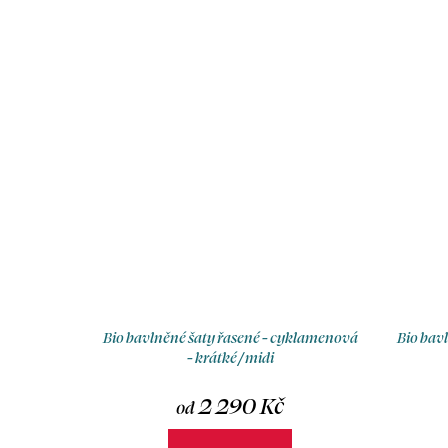
Bio bavlněné šaty řasené - cyklamenová
Bio bav
- krátké / midi
2 290 Kč
od