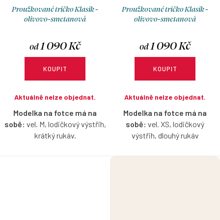
Proužkované tričko Klasik -
Proužkované tričko Klasik -
olivovo-smetanová
olivovo-smetanová
1 090 Kč
1 090 Kč
od
od
KOUPIT
KOUPIT
Aktuálně nelze objednat.
Aktuálně nelze objednat.
Modelka na fotce má na
Modelka na fotce má na
sobě:
vel. M, lodičkový výstřih,
sobě:
vel. XS, lodičkový
krátký rukáv.
výstřih, dlouhý rukáv
Proužkované tričko s
Proužkované tričko s
lodičkovým výstřihem s
lodičkovým výstřihem s
možností výběru velikosti a
možností výběru velikosti a
rukávů.
rukávů.