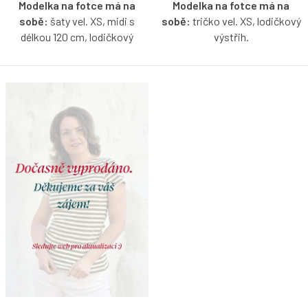
Modelka na fotce má na
Modelka na fotce má na
sobě:
šaty vel. XS, midi s
sobě:
tričko vel. XS, lodičkový
délkou 120 cm, lodičkový
výstřih.
výstřih, bez rukávů, je vysoká
Proužkované tričko bez rukávů
170 cm.
s lodičkovým výstřihem v
Proužkované šaty v olivovo -
olivovo-smetanové barvě s
smetanové barvě s možností
možností výběru velikosti.
výběru velikosti, rukávů a
délky. Šaty mají 2 řasené
volány.