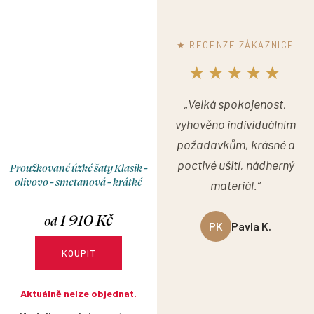
★ RECENZE ZÁKAZNICE
★★★★★
„Velká spokojenost,
vyhověno individuálním
požadavkům, krásné a
poctivé ušití, nádherný
Proužkované úzké šaty Klasik -
olivovo - smetanová - krátké
materiál.“
1 910 Kč
od
PK
Pavla K.
KOUPIT
Aktuálně nelze objednat.