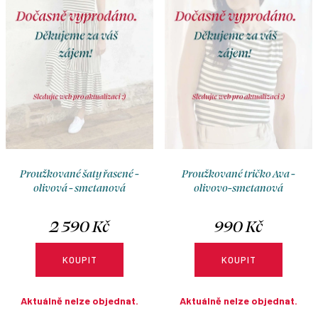
o
r
d
o
u
d
k
u
t
k
ů
t
ů
Proužkované šaty řasené -
Proužkované tričko Ava -
olivová - smetanová
olivovo-smetanová
2 590 Kč
990 Kč
KOUPIT
KOUPIT
Aktuálně nelze objednat.
Aktuálně nelze objednat.