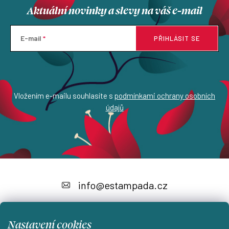
Aktuální novinky a slevy na váš e-mail
v
ý
p
E-mail
PŘIHLÁSIT SE
i
s
u
Vložením e-mailu souhlasíte s
podmínkami ochrany osobních
údajů
Z
á
info
@
estampada.cz
p
a
Nastavení cookies