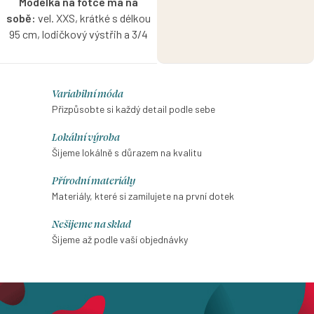
Modelka na fotce má na
sobě:
vel. XXS, krátké s délkou
95 cm, lodičkový výstřih a 3/4
rukáv, je vysoká 170 cm.
Proužkované úzké bavlněné
O
Variabilní móda
šaty Klasik s lodičkovým
v
Přizpůsobte si každý detail podle sebe
výstřihem v olivovo -
l
smetanové barvě s možností
Lokální výroba
výběru velikosti, rukávu a
á
Šijeme lokálně s důrazem na kvalitu
délky.
d
Přírodní materiály
a
Materiály, které si zamilujete na první dotek
c
í
Nešijeme na sklad
p
Šijeme až podle vaší objednávky
r
v
k
y