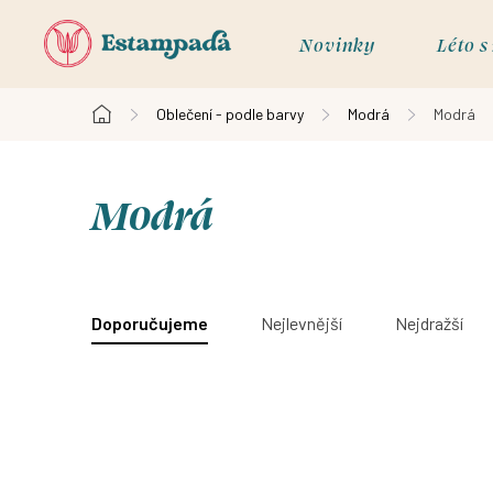
Přejít
na
Novinky
Léto 
obsah
Oblečení - podle barvy
Modrá
Modrá
Domů
Modrá
V
ý
Ř
Doporučujeme
Nejlevnější
Nejdražší
p
a
i
z
s
e