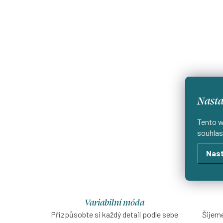
Nasta
Tento w
souhlas
O
v
Nast
l
á
d
Variabilní móda
Přizpůsobte si každý detail podle sebe
Šijeme
a