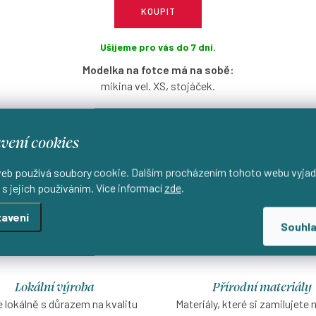
KOUPIT
Ušijeme pro vás do 7 dní.
Modelka na fotce má na sobě:
mikina vel. XS, stojáček.
Bavlněná volnější mikina v modré
barvě s možností výběru velikosti a
vení cookies
výstřihu.
eb používá soubory cookie. Dalším procházením tohoto webu vyjad
 s jejich používáním. Více informací
zde
.
avení
Souhl
Lokální výroba
Přírodní materiály
 lokálně s důrazem na kvalitu
Materiály, které si zamilujete 