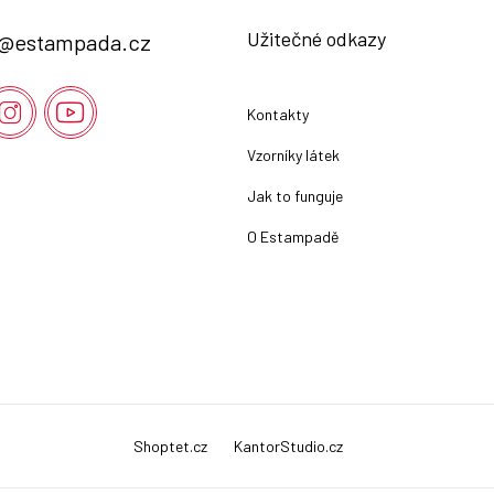
Užitečné odkazy
@
estampada.cz
Kontakty
Vzorníky látek
Jak to funguje
O Estampadě
Shoptet.cz
KantorStudio.cz