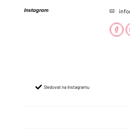
á
Instagram
info
p
a
t
í
Sledovat na Instagramu