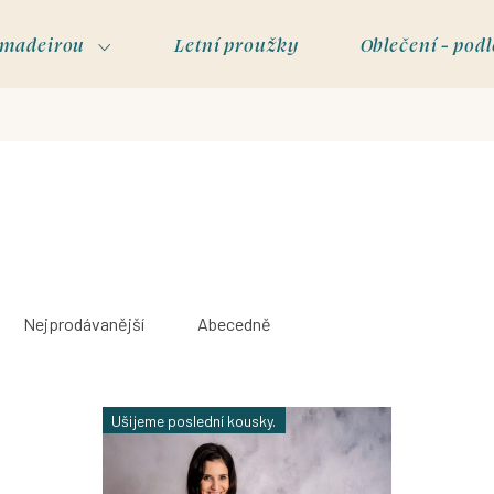
s madeirou
Letní proužky
Oblečení - podl
Nejprodávanější
Abecedně
Ušijeme poslední kousky.