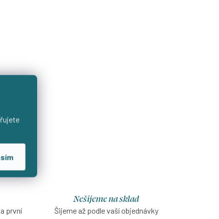
řujete
asím
Nešijeme na sklad
na první
Šijeme až podle vaší objednávky