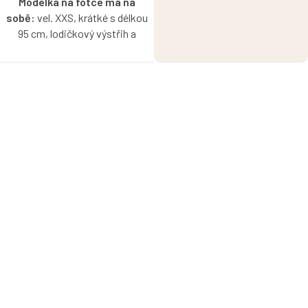
Modelka na fotce má na
sobě:
vel. XXS, krátké s délkou
95 cm, lodičkový výstřih a
krátký rukáv, je vysoká 170 cm.
Proužkované úzké bavlněné
šaty Klasik s lodičkovým
výstřihem v rosewood -
smetanové barvě s možností
výběru velikosti, rukávu a
délky.