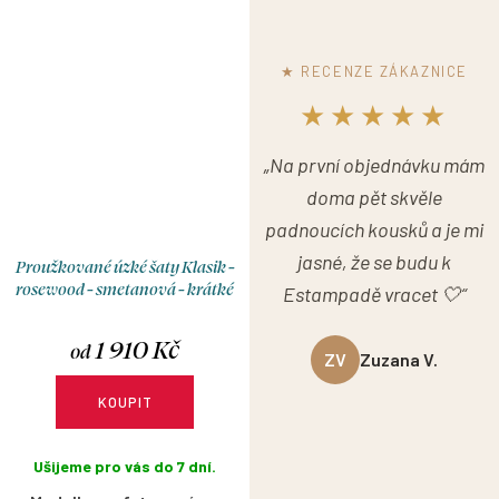
★ RECENZE ZÁKAZNICE
★★★★★
„Na první objednávku mám
doma pět skvěle
padnoucích kousků a je mi
jasné, že se budu k
Proužkované úzké šaty Klasik -
rosewood - smetanová - krátké
Estampadě vracet 🤍“
1 910 Kč
od
ZV
Zuzana V.
KOUPIT
Ušijeme pro vás do 7 dní.