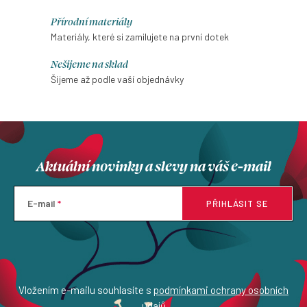
d
Přírodní materiály
a
Materiály, které si zamilujete na první dotek
c
í
Nešijeme na sklad
p
Šijeme až podle vaší objednávky
r
v
k
y
Aktuální novinky a slevy na váš e-mail
v
ý
p
E-mail
PŘIHLÁSIT SE
i
s
u
Vložením e-mailu souhlasíte s
podmínkami ochrany osobních
údajů