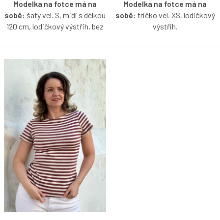
Modelka na fotce má na
Modelka na fotce má na
sobě:
šaty vel. S, midi s délkou
sobě:
tričko vel. XS, lodičkový
120 cm, lodičkový výstřih, bez
výstřih.
rukávů, je vysoká 171 cm.
Proužkované tričko bez rukávů
Proužkované šaty v rosewood
s lodičkovým výstřihem v
- smetanové barvě s možností
rosewood-smetanové barvě s
výběru velikosti, rukávů a
možností výběru velikosti.
délky. Šaty mají 2 řasené
volány.