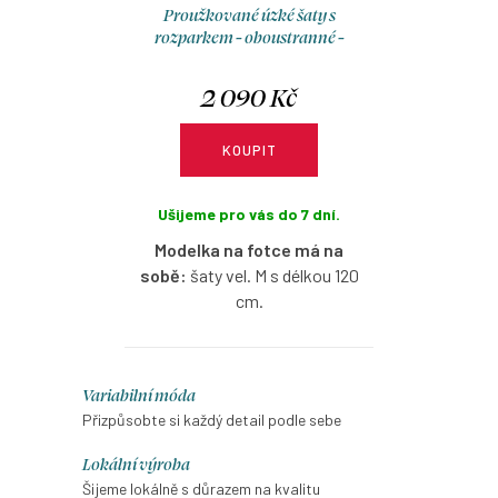
Proužkované úzké šaty s
rozparkem - oboustranné -
rosewood - smetanová
2 090 Kč
KOUPIT
Ušijeme pro vás do 7 dní.
Modelka na fotce má na
sobě:
šaty vel. M s délkou 120
cm.
Proužkované úzké šaty s
rozparkem, s
lodičkovým
O
Variabilní móda
výstřihem na jedné straně a
v
Přizpůsobte si každý detail podle sebe
hlubším kulatým na druhé
l
straně. Lze nosit oboustranně.
Lokální výroba
á
Šijeme lokálně s důrazem na kvalitu