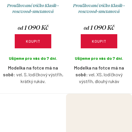
Proužkované tričko Klasik -
Proužkované tričko Klasik -
rosewood-smetanová
rosewood-smetanová
1 090 Kč
1 090 Kč
od
od
KOUPIT
KOUPIT
Ušijeme pro vás do 7 dní.
Ušijeme pro vás do 7 dní.
Modelka na fotce má na
Modelka na fotce má na
sobě:
vel. S, lodičkový výstřih,
sobě:
vel. XS, lodičkový
krátký rukáv.
výstřih, dlouhý rukáv
Proužkované tričko s
Proužkované tričko s
lodičkovým výstřihem s
lodičkovým výstřihem s
možností výběru velikosti a
možností výběru velikosti a
rukávů.
rukávů.