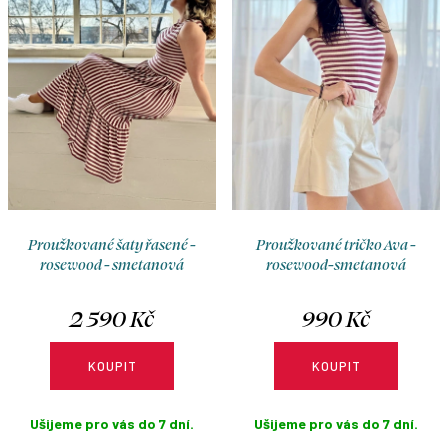
o
r
d
o
u
d
k
u
t
k
ů
t
ů
Proužkované šaty řasené -
Proužkované tričko Ava -
rosewood - smetanová
rosewood-smetanová
2 590 Kč
990 Kč
KOUPIT
KOUPIT
Ušijeme pro vás do 7 dní.
Ušijeme pro vás do 7 dní.