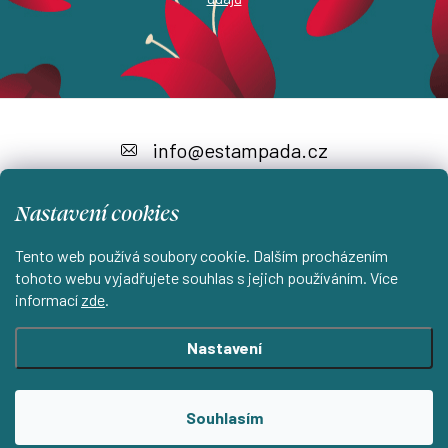
Z
á
info
@
estampada.cz
p
a
Nastavení cookies
t
Tento web používá soubory cookie. Dalším procházením
í
tohoto webu vyjadřujete souhlas s jejich používáním. Více
Instagram
informací
zde
.
Nastavení
Shoptet.cz
KantorStudio.cz
Souhlasím
Copyright 2026
ESTAMPADA s.r.o.
. Všechna práva vyhrazena.