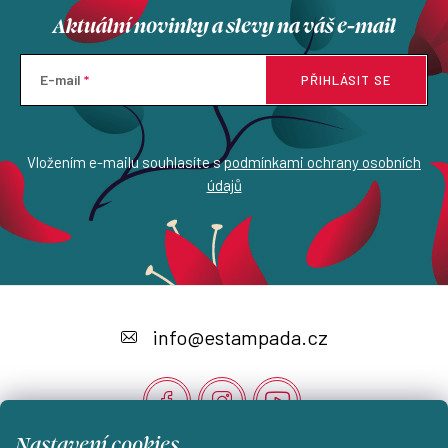
y
Aktuální novinky a slevy na váš e-mail
v
ý
p
E-mail
PŘIHLÁSIT SE
i
s
u
Vložením e-mailu souhlasíte s
podmínkami ochrany osobních
údajů
Z
á
info
@
estampada.cz
p
a
t
Nastavení cookies