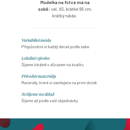
Modelka na fotce má na
sobě:
vel. XS, krátké 95 cm,
krátký rukáv.
Zavinovací šaty ve vzoru
Lavenda s možností výběru
O
Variabilní móda
velikosti a délky.
v
Přizpůsobte si každý detail podle sebe
l
Lokální výroba
á
Šijeme lokálně s důrazem na kvalitu
d
Přírodní materiály
a
Materiály, které si zamilujete na první dotek
c
í
Nešijeme na sklad
p
Šijeme až podle vaší objednávky
r
v
k