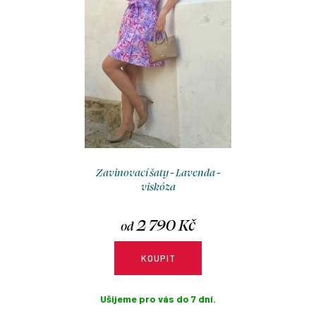
o
r
d
o
u
d
k
u
t
k
ů
t
ů
Zavinovací šaty - Lavenda -
viskóza
2 790 Kč
od
KOUPIT
Ušijeme pro vás do 7 dní.