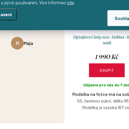
astním mnohé kúsky a ďalšie
 s jejich používáním. Více informací
zde
.
a ceste 🤭 Vždy som bola
avení
okojná. Skvelá kvalita aj
Souhl
komunikácia.“
Dyzajnové šaty Ava - Dalina - k
midi
M
Mája
1 990 Kč
KOUPIT
Ušijeme pro vás do 7 dní
Modelka na fotce má na so
XS, řasenou sukni, délku 9
Modelka je vysoká 167 c
Bavlněné šaty s lodičkovým vý
bez rukávů, ve vzoru Dalin