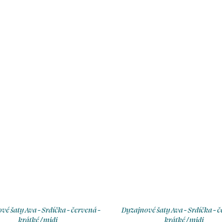
možnosti výběru velikosti, ty
a délky.
vé šaty Ava - Srdíčka - červená -
Dyzajnové šaty Ava - Srdíčka - č
krátké / midi
krátké / midi