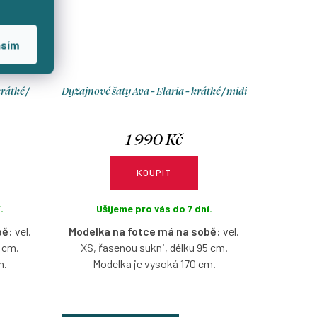
asím
rátké /
Dyzajnové šaty Ava - Elaria - krátké / midi
1 990 Kč
KOUPIT
.
Ušijeme pro vás do 7 dní.
bě:
vel.
Modelka na fotce má na sobě:
vel.
5 cm.
XS, řasenou sukni, délku 95 cm.
m.
Modelka je vysoká 170 cm.
střihem,
Bavlněné šaty s lodičkovým výstřihem,
a, s
bez rukávů, ve vzoru Elaria, s možnosti