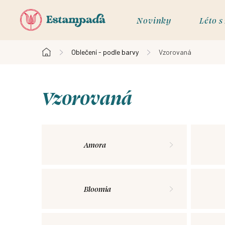
Přejít
na
Novinky
Léto 
obsah
Oblečení - podle barvy
Vzorovaná
Domů
Vzorovaná
Amora
Bloomia