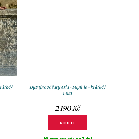
rátké /
Dyzajnové šaty Aria - Lupínia - krátké /
midi
2 190 Kč
KOUPIT
.
Ušijeme pro vás do 7 dní.