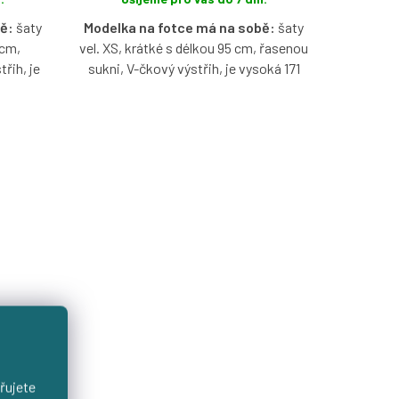
ě:
šaty
Modelka na fotce má na sobě:
šaty
 cm,
vel. XS, krátké s délkou 95 cm, řasenou
řih, je
sukni, V-čkový výstřih, je vysoká 171
cm.
aseným
Bavlněné šaty s krátkým nařaseným
možností
rukávčekem ve vzoru Lupínia s
y a typu
možností výběru velikosti, výstřihu,
délky a typu sukně.
řujete