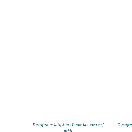
rukávčekem ve vzoru Zamira s
možností výběru velikosti, výstřihu,
délky a typu sukně.
Dyzajnové šaty Ava - Lupínia - krátké /
Dyzajno
midi