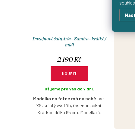
„Už vl
souhlas
sú n
Nast
sp
Dyzajnové šaty Aria - Zamira - krátké /
midi
2 190 Kč
KOUPIT
Ušijeme pro vás do 7 dní.
Modelka na fotce má na sobě:
vel.
XS, kulatý výstřih, řasenou sukni.
Krátkou délku 95 cm. Modelka je
vysoká 171 cm.
Bavlněné šaty s krátkým nařaseným