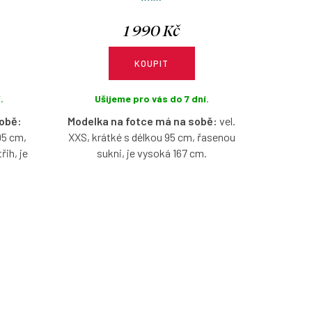
1 990 Kč
KOUPIT
.
Ušijeme pro vás do 7 dní.
sobě:
Modelka na fotce má na sobě:
vel.
95 cm,
XXS, krátké s délkou 95 cm, řasenou
řih, je
sukni, je vysoká 167 cm.
Bavlněné šaty s lodičkovým výstřihem,
střihem,
bez rukávů, ve vzoru Zamira, s
k, s
možnosti výběru velikosti, typu sukně
pu sukně
a délky.