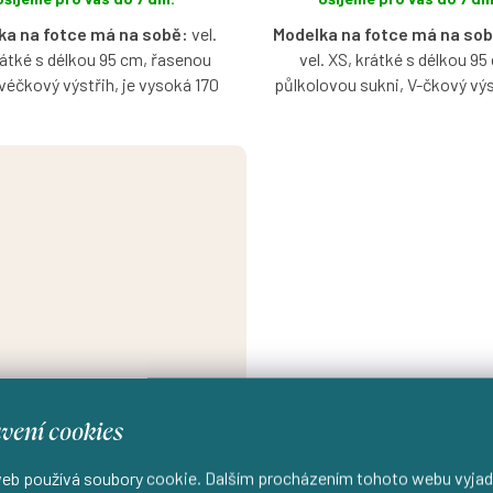
ka na fotce má na sobě:
vel.
Modelka na fotce má na sob
rátké s délkou 95 cm, řasenou
vel. XS, krátké s délkou 95
 véčkový výstřih, je vysoká 170
půlkolovou sukni, V-čkový výst
cm.
vysoká 167 cm.
ěné šaty s krátkým nařaseným
Bavlněné šaty s krátkým nař
ávčekem ve vzoru Dalina s
rukávčekem ve vzoru Elaria s 
tí výběru velikosti, výstřihu,
výběru velikosti, výstřihu, délk
délky a typu sukně.
sukně.
★ RECENZE ZÁKAZNICE
vení cookies
★★★★★
eb používá soubory cookie. Dalším procházením tohoto webu vyjad