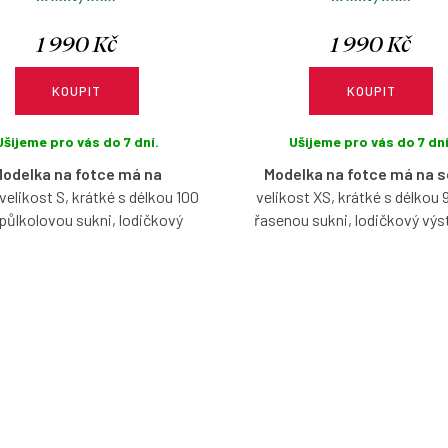
1 990 Kč
1 990 Kč
KOUPIT
KOUPIT
Ušijeme pro vás do 7 dní.
Ušijeme pro vás do 7 dní
odelka na fotce má na
Modelka na fotce má na 
velikost S, krátké s délkou 100
velikost XS, krátké s délkou 
půlkolovou sukni, lodičkový
řasenou sukni, lodičkový výst
výstřih, je vysoká 171 cm.
vysoká 167 cm.
é šaty s lodičkovým výstřihem,
Bavlněné šaty s lodičkovým vý
 rukávů, ve vzoru Srdíček, s
bez rukávů, ve vzoru Srdíče
i výběru velikosti, typu sukně
možnosti výběru velikosti, ty
a délky.
a délky.