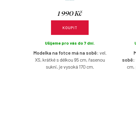
1 990 Kč
KOUPIT
Ušijeme pro vás do 7 dní.
Modelka na fotce má na sobě:
vel.
M
XS, krátké s délkou 95 cm, řasenou
sobě:
sukni, je vysoká 170 cm.
cm, 
Bavlněné šaty s lodičkovým výstřihem,
bez rukávů, ve vzoru Lupínia, s
Bavlněn
možnosti výběru velikosti, typu sukně
bez
a délky.
možnost