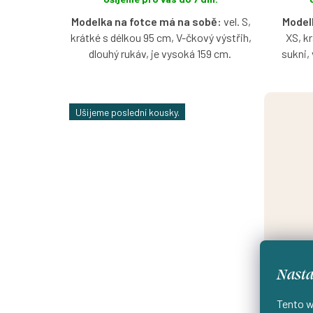
Modelka na fotce má na sobě:
vel. S,
Model
krátké s délkou 95 cm, V-čkový výstřih,
XS, k
dlouhý rukáv, je vysoká 159 cm.
sukni,
Bavlněné šaty úzkého střihu v krátké
délce ve vzoru Safira s možností
Bavln
Ušijeme poslední kousky.
výběru velikosti, výstřihu a rukávů.
ruk
možnos
Nasta
Tento w