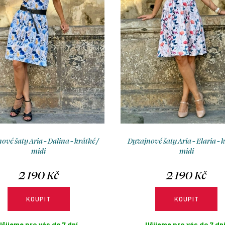
ové šaty Aria - Dalina - krátké /
Dyzajnové šaty Aria - Elaria - k
midi
midi
2 190 Kč
2 190 Kč
KOUPIT
KOUPIT
Ušijeme pro vás do 7 dní.
Ušijeme pro vás do 7 dní