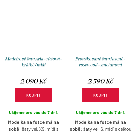
Madeirové šaty Aria - růžová -
Proužkované šaty řasené -
krátké / midi
rosewood - smetanová
2 090 Kč
2 590 Kč
KOUPIT
KOUPIT
Ušijeme pro vás do 7 dní.
Ušijeme pro vás do 7 dní.
Modelka na fotce má na
Modelka na fotce má na
sobě:
šaty vel. XS, midi s
sobě:
šaty vel. S, midi s délkou