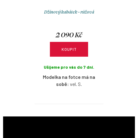
Džínový kabátek - růžová
2 090 Kč
KOUPIT
Ušijeme pro vás do 7 dní.
Modelka na fotce má na
sobě:
vel. S.
Lehký džínový kabátek, který si
zamilujete pro jeho jednoduchost,
nadčasový vzhled a snadnou
kombinovatelnost. Skvěle doplní
šaty, sukně i kalhoty a je ideální na
letní večery, chladnější rána nebo
dny, kdy potřebujete jen lehkou