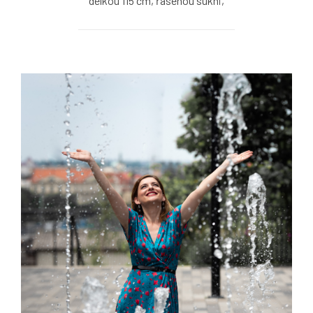
délkou 115 cm, řasenou sukni,
kulatý výstřih a 3/4 rukáv, je
vysoká 170 cm.
Bavlněné šaty v ostružinové
barvě s možností výběru
velikosti, výstřihu, rukávů,
délky a typu sukně.