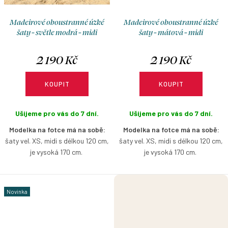
Madeirové oboustranné úzké
Madeirové oboustranné úzké
šaty - světle modrá - midi
šaty - mátová - midi
2 190 Kč
2 190 Kč
KOUPIT
KOUPIT
Ušijeme pro vás do 7 dní.
Ušijeme pro vás do 7 dní.
Modelka na fotce má na sobě:
Modelka na fotce má na sobě:
šaty vel. XS, midi s délkou 120 cm,
šaty vel. XS, midi s délkou 120 cm,
je vysoká 170 cm.
je vysoká 170 cm.
Lehké a příjemně pružné šaty z
Lehké a příjemně pružné šaty z
jemného madeirového úpletu v
jemného madeirového úpletu v
Novinka
midi délce, které krásně kopírují
midi délce, které krásně kopírují
postavu a zvýrazní ženskou
postavu a zvýrazní ženskou
siluetu. Díky oboustrannému střihu
siluetu. Díky oboustrannému střihu