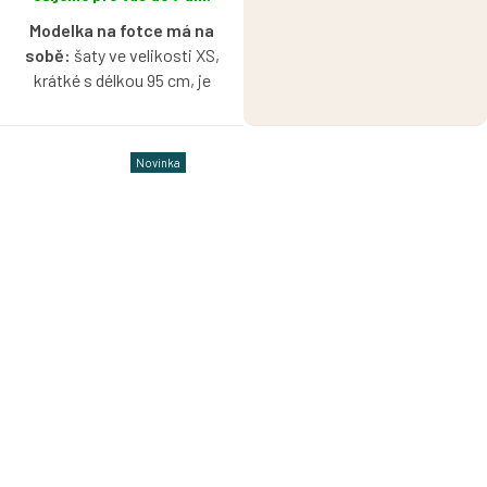
Modelka na fotce má na
sobě:
šaty ve velikosti XS,
krátké s délkou 95 cm, je
vysoká 174 cm.
Proužkované šaty, které
Novinka
zaujmou na první pohled. Díky
zajímavě řešeným pruhům
působí model originálně,
opticky prodlužuje siluetu a
dodává šatům jedinečný
charakter. Lehký a nadčasový
kousek, který si zamilujete pro
jeho pohodlí i snadnou
kombinovatelnost.