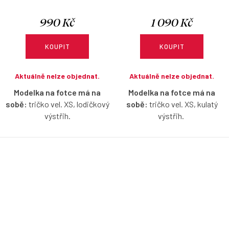
990 Kč
1 090 Kč
KOUPIT
KOUPIT
Aktuálně nelze objednat.
Aktuálně nelze objednat.
Modelka na fotce má na
Modelka na fotce má na
sobě:
tričko vel. XS, lodičkový
sobě:
tričko vel. XS, kulatý
výstřih.
výstřih.
Proužkované tričko bez rukávů
Bavlněné tričko s krátkým
s lodičkovým výstřihem v
nařaseným rukávkem v
modro-smetanové barvě s
ostružinové barvě s možností
možností výběru velikosti.
výběru velikosti a výstřihu.