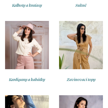
s
Kalhoty a kraťasy
Sukně
e
d
í
.
Kardigany a kabátky
Zavinovací topy