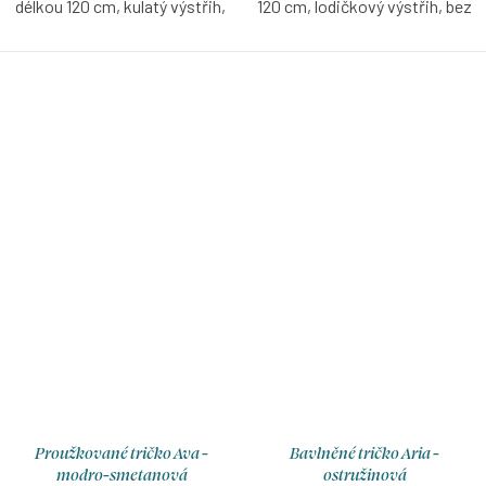
délkou 120 cm, kulatý výstřih,
120 cm, lodičkový výstřih, bez
je vysoká 171 cm.
rukávů, je vysoká 171 cm.
Pružné šaty z madeirového
Proužkované šaty v rosewood
úpletu, které budete milovat
- smetanové barvě s možností
celé léto – lehké, vzdušné a
výběru velikosti, rukávů a
ideální do horkých dní. Zajímavý
délky. Šaty mají 2 řasené
detail v podobě nařaseného
volány.
rukávku jim dodává jemnou
eleganci a ženský charakter.
Proužkované tričko Ava -
Bavlněné tričko Aria -
modro-smetanová
ostružinová