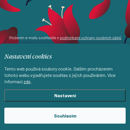
Vložením e-mailu souhlasíte s
podmínkami ochrany osobních údajů
Nastavení cookies
Z
Tento web používá soubory cookie. Dalším procházením
á
info
@
estampada.cz
tohoto webu vyjadřujete souhlas s jejich používáním. Více
informací
zde
.
p
a
Nastavení
t
í
Souhlasím
Instagram