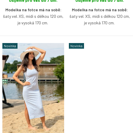
Ušijeme pro vás do 7 dní.
Ušijeme pro vás do 7 dní.
Modelka na fotce má na sobě:
Modelka na fotce má na sobě:
šaty vel. XS, midi s délkou 120 cm,
šaty vel. XS, midi s délkou 120 cm,
je vysoká 170 cm.
je vysoká 170 cm.
Lehké a příjemně pružné šaty z
Lehké a příjemně pružné šaty z
jemného madeirového úpletu v
jemného madeirového úpletu v
Novinka
Novinka
midi délce, které krásně kopírují
midi délce, které krásně kopírují
postavu a zvýrazní ženskou
postavu a zvýrazní ženskou
siluetu. Díky oboustrannému střihu
siluetu. Díky oboustrannému střihu
si můžete zvolit, zda je obléknete
si můžete zvolit, zda je obléknete
s lodičkovým, nebo hlubším
s lodičkovým, nebo hlubším
kulatým výstřihem vpředu.
kulatým výstřihem vpředu.
Decentní rozparek dodává šatům
Decentní rozparek dodává šatům
lehkost, pohodlí při chůzi i špetku
lehkost, pohodlí při chůzi i špetku
nenucené ženskosti.
Jsou jako
nenucené ženskosti.
Jsou jako
stvořené pro letní dny – obujte k
stvořené pro letní dny – obujte k
nim žabky na pláž, sandálky na
nim žabky na pláž, sandálky na
posezení v kavárně nebo je
posezení v kavárně nebo je
doplňte elegantními doplňky na
doplňte elegantními doplňky na
večerní procházku.
večerní procházku.