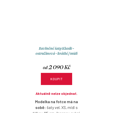
Bavlněné šaty Klasik -
ostružinová - krátké / midi
2 090 Kč
od
KOUPIT
Aktuálně nelze objednat.
Modelka na fotce má na
sobě:
šaty vel. XS, midi s