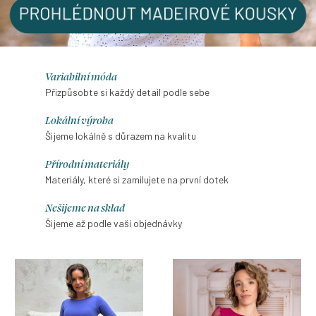
e
b
o
Variabilní móda
Přizpůsobte si každý detail podle sebe
u
Lokální výroba
.
Šijeme lokálně s důrazem na kvalitu
V
Přírodní materiály
o
Materiály, které si zamilujete na první dotek
b
Nešijeme na sklad
Šijeme až podle vaší objednávky
l
e
č