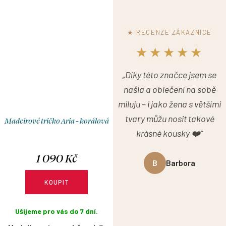
bez rukávů působí čistě a
krátký, 3/4 nebo dlouhý rukáv a
nadčasově a je perfektní
vytvořit si nadčasový kousek
volbou pro horké letní dny.
přesně podle sebe.
★ RECENZE ZÁKAZNICE
★★★★★
„Díky této značce jsem se
našla a oblečení na sobě
miluju – i jako žena s většími
tvary můžu nosit takové
Madeirové tričko Aria - korálová
krásné kousky ❤️“
1 090 Kč
B
Barbora
KOUPIT
Ušijeme pro vás do 7 dní.