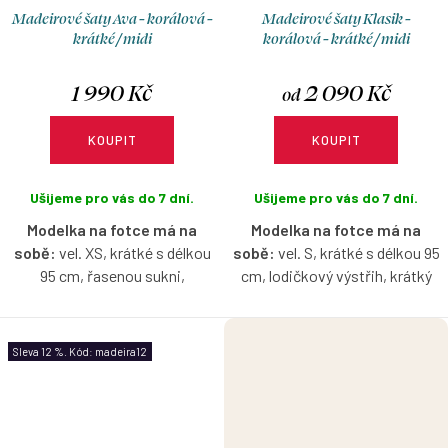
Madeirové šaty Ava - korálová -
Madeirové šaty Klasik -
krátké / midi
korálová - krátké / midi
1 990 Kč
2 090 Kč
od
KOUPIT
KOUPIT
Ušijeme pro vás do 7 dní.
Ušijeme pro vás do 7 dní.
Modelka na fotce má na
Modelka na fotce má na
sobě:
vel. XS, krátké s délkou
sobě:
vel. S, krátké s délkou 95
95 cm, řasenou sukni,
cm, lodičkový výstřih, krátký
lodičkový výstřih, je vysoká 167
rukáv.
cm.
Pružné šaty z madeirového
Sleva 12 %. Kód: madeira12
Pružné šaty z madeirového
úpletu, které budete milovat
úpletu, které budete milovat
celé léto – lehké, vzdušné a
celé léto – lehké, vzdušné a
ideální do horkých dní. V
ideální do horkých dní. Varianta
klasické verzi si můžete zvolit