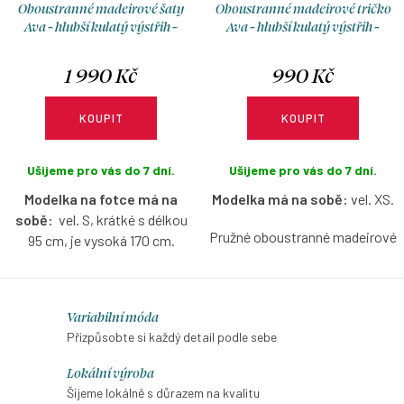
Oboustranné madeirové šaty
Oboustranné madeirové tričko
Ava - hlubší kulatý výstřih -
Ava - hlubší kulatý výstřih -
korálová - krátké / midi
korálová
1 990 Kč
990 Kč
KOUPIT
KOUPIT
Ušijeme pro vás do 7 dní.
Ušijeme pro vás do 7 dní.
Modelka na fotce má na
Modelka má na sobě:
vel. XS.
sobě:
vel. S, krátké s délkou
Pružné oboustranné madeirové
95 cm, je vysoká 170 cm.
tričko v korálové barvě s
Pružné šaty z madeirového
hlubším kulatým výstřihem,
úpletu, které budete milovat
bez rukávů, s možností výběru
O
Variabilní móda
celé léto – lehké, vzdušné a
velikosti.
v
Přizpůsobte si každý detail podle sebe
ideální do horkých
l
dní. Oboustranný střih vám
Lokální výroba
dává svobodu volby – loďkový
á
Šijeme lokálně s důrazem na kvalitu
výstřih vpředu a s ním