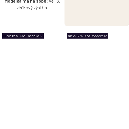
Modelka má na sobě:
vel. S,
véčkový výstřih.
Pružné madeirové tričko
s krátkým nařaseným
rukávkem v korálové barvě s
Sleva 12 %. Kód: madeira12
Sleva 12 %. Kód: madeira12
možností výběru velikosti a
výstřihu.