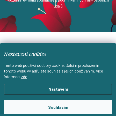
Vložením e-mailu souhlasíte s
podmínkami ochrany osobních
údajů
Z
á
info
@
estampada.cz
p
Nastavení cookies
a
Tento web používá soubory cookie. Dalším procházením
t
tohoto webu vyjadřujete souhlas s jejich používáním. Více
informací
zde
.
í
Instagram
Nastavení
Shoptet.cz
KantorStudio.cz
Souhlasím