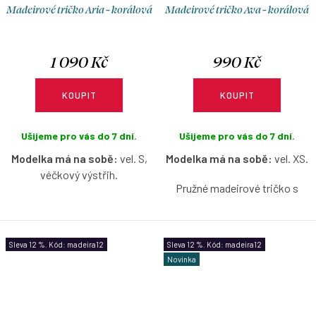
Madeirové tričko Aria - korálová
Madeirové tričko Ava - korálová
1 090 Kč
990 Kč
KOUPIT
KOUPIT
Ušijeme pro vás do 7 dní.
Ušijeme pro vás do 7 dní.
Modelka má na sobě:
vel. S,
Modelka má na sobě:
vel. XS.
véčkový výstřih.
Pružné madeirové tričko s
Pružné madeirové tričko
lodičkovým výstřihem bez
s krátkým nařaseným
rukávů v korálové barvě s
rukávkem v korálové barvě s
možností výběru velikosti.
Sleva 12 %. Kód: madeira12
Sleva 12 %. Kód: madeira12
možností výběru velikosti a
Novinka
výstřihu.