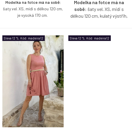
Modelka na fotce má na
Modelka na fotce má na sobě:
šaty vel. XS, midi s délkou 120 cm,
sobě:
šaty vel. XS, midi s
je vysoká 170 cm.
délkou 120 cm, kulatý výstřih,
je vysoká 159 cm.
Lehké a příjemně pružné šaty z
jemného madeirového úpletu v
Pružné šaty z madeirového
Sleva 12 %. Kód: madeira12
Sleva 12 %. Kód: madeira12
midi délce, které krásně kopírují
úpletu, které budete milovat
postavu a zvýrazní ženskou
celé léto – lehké, vzdušné a
siluetu. Díky oboustrannému střihu
ideální do horkých dní. Zajímavý
si můžete zvolit, zda je obléknete
detail v podobě nařaseného
s lodičkovým, nebo hlubším
rukávku jim dodává jemnou
kulatým výstřihem vpředu.
eleganci a ženský charakter.
Decentní rozparek dodává šatům
lehkost, pohodlí při chůzi i špetku
nenucené ženskosti.
Jsou jako
stvořené pro letní dny – obujte k
nim žabky na pláž, sandálky na
posezení v kavárně nebo je
doplňte elegantními doplňky na
večerní procházku.