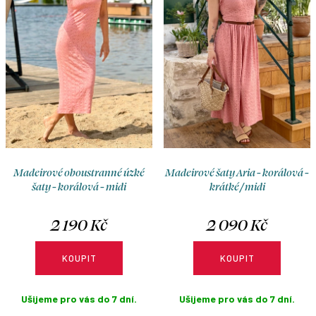
o
r
d
o
u
d
k
u
t
k
ů
t
ů
Madeirové oboustranné úzké
Madeirové šaty Aria - korálová -
šaty - korálová - midi
krátké / midi
2 190 Kč
2 090 Kč
KOUPIT
KOUPIT
Ušijeme pro vás do 7 dní.
Ušijeme pro vás do 7 dní.