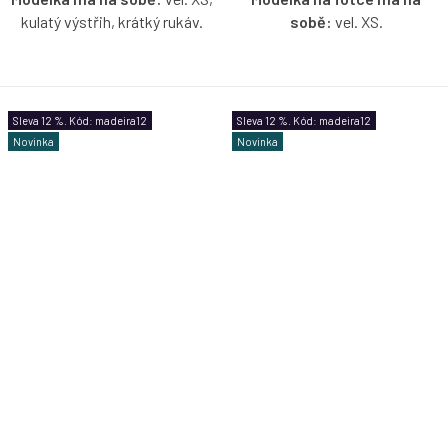
kulatý výstřih, krátký rukáv.
sobě:
vel. XS.
Pružné madeirové tričko v
Pružné madeirové tričko na
korálové barvě s možností
jedno rameno s volánem v
výběru velikosti, výstřihu a
korálové barvě s možnosti
Sleva 12 %. Kód: madeira12
Sleva 12 %. Kód: madeira12
rukávů.
výběru velikosti.
Novinka
Novinka