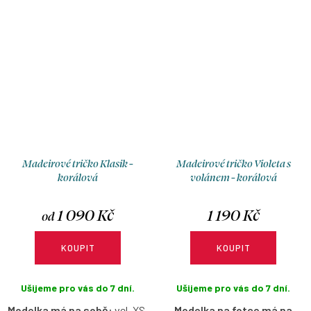
Madeirové tričko Klasik -
Madeirové tričko Violeta s
korálová
volánem - korálová
1 090 Kč
1 190 Kč
od
KOUPIT
KOUPIT
Ušijeme pro vás do 7 dní.
Ušijeme pro vás do 7 dní.
Modelka má na sobě:
vel. XS,
Modelka na fotce má na