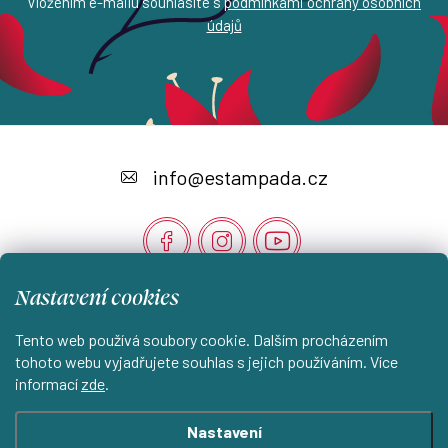
Vložením e-mailu souhlasíte s
podmínkami ochrany osobních
údajů
Z
á
info
@
estampada.cz
p
a
t
Nastavení cookies
í
Instagram
Tento web používá soubory cookie. Dalším procházením
tohoto webu vyjadřujete souhlas s jejich používáním. Více
informací
zde
.
Shoptet.cz
KantorStudio.cz
Nastavení