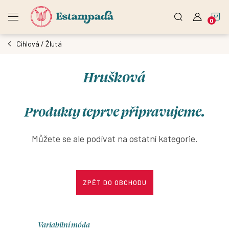
Přejít
N
na
obsah
Cihlová / Žlutá
K
Hrušková
Produkty teprve připravujeme.
Můžete se ale podívat na ostatní kategorie.
ZPĚT DO OBCHODU
Variabilní móda