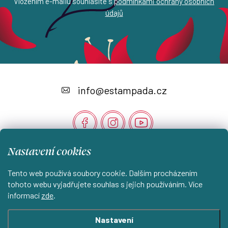
Vložením e-mailu souhlasíte s
podmínkami ochrany osobních
údajů
Z
á
info
@
estampada.cz
p
a
t
Nastavení cookies
í
Instagram
Tento web používá soubory cookie. Dalším procházením
tohoto webu vyjadřujete souhlas s jejich používáním. Více
informací
zde
.
Shoptet.cz
KantorStudio.cz
Nastavení