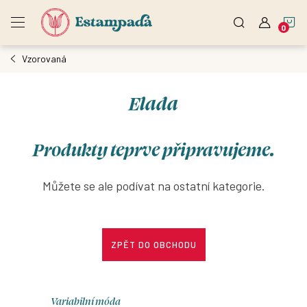
Přejít
N
na
obsah
Vzorovaná
K
Elada
Produkty teprve připravujeme.
Můžete se ale podívat na ostatní kategorie.
ZPĚT DO OBCHODU
Variabilní móda