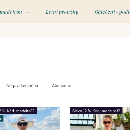
s madeirou
Letní proužky
Oblečení - podl
Nejprodávanější
Abecedně
2 %. Kód: madeira12
Sleva 12 %. Kód: madeira12
a