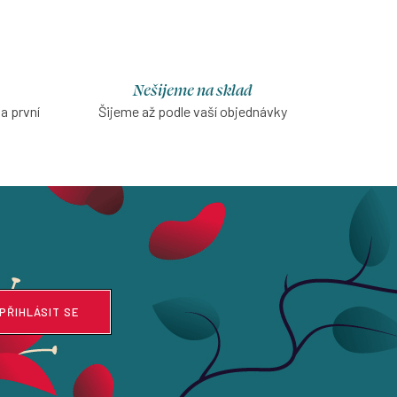
dekolt…
Nešijeme na sklad
na první
Šijeme až podle vaší objednávky
PŘIHLÁSIT SE