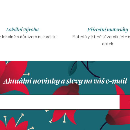
kulatý vpředu pro výraznější 
jedny šaty, dvě nálady.
Lokální výroba
Přírodní materiály
 lokálně s důrazem na kvalitu
Materiály, které si zamilujete 
dotek
Aktuální novinky a slevy na váš e-mail