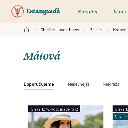
Přejít
na
Novinky
Léto 
obsah
Oblečení - podle barvy
Zelená
Mátová
Domů
Mátová
V
ý
Ř
Doporučujeme
Nejlevnější
Nejdražší
p
a
i
z
Sleva 12 %. Kód: madeira12
Sleva 1
s
Novink
e