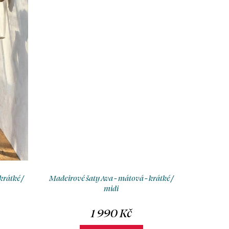
krátké /
Madeirové šaty Ava - mátová - krátké /
midi
1 990 Kč