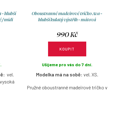
- hlubší
Oboustranné madeirové tričko Ava -
 / midi
hlubší kulatý výstřih - mátová
990 Kč
KOUPIT
.
Ušijeme pro vás do 7 dní.
bě:
vel.
Modelka má na sobě:
vel. XS.
e vysoká
Pružné oboustranné madeirové tričko v
mátové barvě s hlubším kulatým
pletu,
výstřihem, bez rukávů, s možností
– lehké,
výběru velikosti.
ých
 dává
h vpředu
hlubší