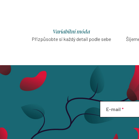
v
l
á
d
Variabilní móda
Přizpůsobte si každý detail podle sebe
Šijeme
a
c
í
p
r
v
k
y
E-mail
v
ý