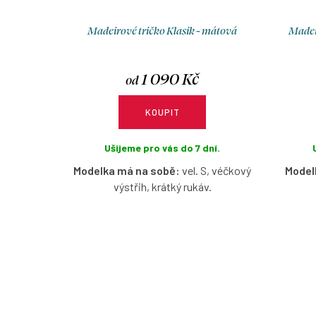
Madeirové tričko Klasik - mátová
Madeir
1 090 Kč
od
KOUPIT
Ušijeme pro vás do 7 dní.
Modelka má na sobě:
vel. S, véčkový
Model
výstřih, krátký rukáv.
Pružné madeirové tričko v šalvějové
Pruž
barvě s možností výběru velikosti,
ramen
výstřihu a rukávů.
m
O