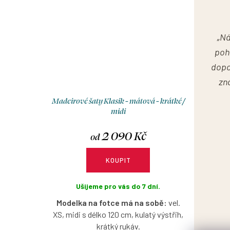
„Ná
poh
dopor
zná
Madeirové šaty Klasik - mátová - krátké /
midi
2 090 Kč
od
KOUPIT
Ušijeme pro vás do 7 dní.
Modelka na fotce má na sobě:
vel.
XS, midi s délko 120 cm, kulatý výstřih,
krátký rukáv.