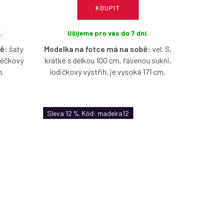
KOUPIT
.
Ušijeme pro vás do 7 dní.
ě:
šaty
Modelka na fotce má na sobě:
vel. S,
 véčkový
krátké s délkou 100 cm, řasenou sukni,
m.
lodičkový výstřih, je vysoká 171 cm.
pletu,
Pružné šaty z madeirového úpletu,
– lehké,
které budete milovat celé léto – lehké,
Sleva 12 %. Kód: madeira12
 dní.
vzdušné a ideální do horkých dní.
aseného
Varianta bez rukávů působí čistě a
ganci a
nadčasově a je perfektní volbou pro
horké letní dny.