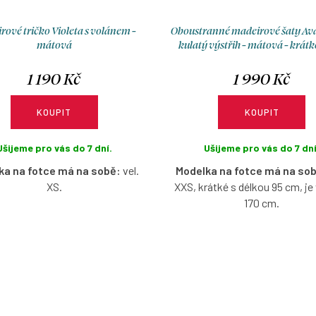
ové tričko Violeta s volánem -
Oboustranné madeirové šaty Ava 
mátová
kulatý výstřih - mátová - krátké
1 190 Kč
1 990 Kč
KOUPIT
KOUPIT
Ušijeme pro vás do 7 dní.
Ušijeme pro vás do 7 dní
ka na fotce má na sobě:
vel.
Modelka na fotce má na so
XS.
XXS, krátké s délkou 95 cm, j
170 cm.
né madeirové tričko na jedno
o s volánem v mátové barvě s
Pružné šaty z madeirového ú
ožnosti výběru velikosti.
které budete milovat celé léto 
vzdušné a ideální do hork
dní. Oboustranný střih vám
svobodu volby – loďkový výstři
a s ním odhalená záda, nebo 