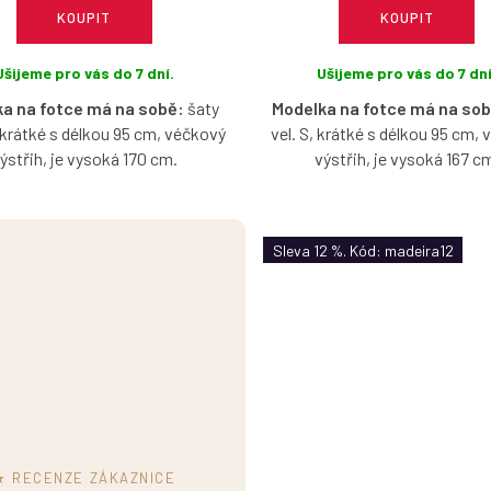
KOUPIT
KOUPIT
Ušijeme pro vás do 7 dní.
Ušijeme pro vás do 7 dní
a na fotce má na sobě:
šaty
Modelka na fotce má na sob
, krátké s délkou 95 cm, véčkový
vel. S, krátké s délkou 95 cm,
ýstřih, je vysoká 170 cm.
výstřih, je vysoká 167 c
é šaty z madeirového úpletu,
Pružné šaty z madeirového ú
udete milovat celé léto – lehké,
které budete milovat celé léto 
Sleva 12 %. Kód: madeira12
šné a ideální do horkých dní.
vzdušné a ideální do horkých
vý detail v podobě nařaseného
Zajímavý detail v podobě nař
u jim dodává jemnou eleganci a
rukávku jim dodává jemnou ele
ženský charakter.
ženský charakter.
★ RECENZE ZÁKAZNICE