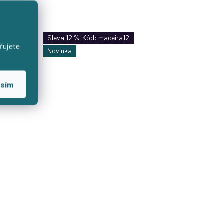
rátkým
výstřihem bez rukávů v šalvějové
ějové
barvě s možností výběru velikosti.
kosti a
Sleva 12 %. Kód: madeira12
řujete
Novinka
asím