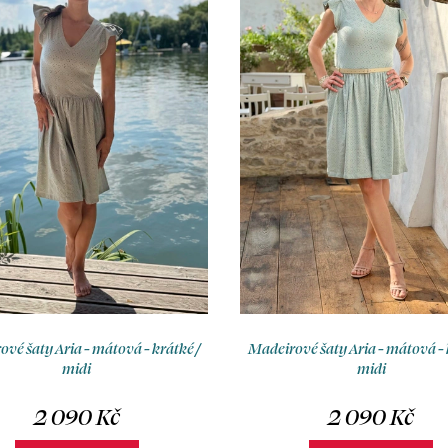
vé šaty Aria - mátová - krátké /
Madeirové šaty Aria - mátová - 
midi
midi
2 090 Kč
2 090 Kč