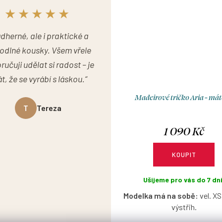
★★★★★
dherné, ale i praktické a
odlné kousky. Všem vřele
učuji udělat si radost – je
t, že se vyrábí s láskou.“
Madeirové tričko Aria - má
T
Tereza
1 090 Kč
KOUPIT
Ušijeme pro vás do 7 dní
Modelka má na sobě:
vel. XS
výstřih.