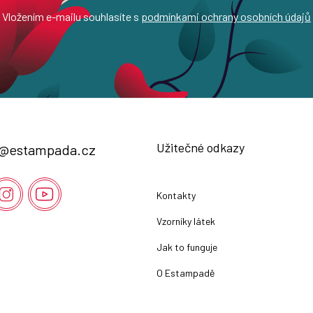
Vložením e-mailu souhlasíte s
podmínkami ochrany osobních údajů
Užitečné odkazy
@
estampada.cz
Kontakty
Vzorníky látek
Jak to funguje
O Estampadě