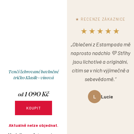
★ RECENZE ZÁKAZNICE
★★★★★
„Oblečení z Estampada mě
naprosto nadchlo 💛 Střihy
jsou lichotivé a originální,
cítím se v nich výjimečně a
Tenčí žebrované bavlněné
tričko Klasik - vínová
sebevědomě.“
1 090 Kč
od
L
Lucie
KOUPIT
Aktuálně nelze objednat.