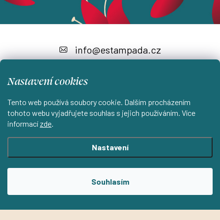
Z
á
info
@
estampada.cz
p
a
Nastavení cookies
t
Tento web používá soubory cookie. Dalším procházením
í
tohoto webu vyjadřujete souhlas s jejich používáním. Více
Instagram
informací
zde
.
Nastavení
Shoptet.cz
KantorStudio.cz
Souhlasím
Copyright 2026
ESTAMPADA s.r.o.
. Všechna práva vyhrazena.
Upravit nastavení cookies