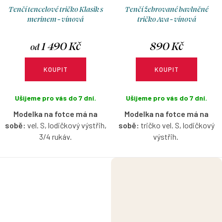
Tenčí tencelové tričko Klasik s
Tenčí žebrované bavlněné
merinem - vínová
tričko Ava - vínová
1 490 Kč
890 Kč
od
KOUPIT
KOUPIT
Ušijeme pro vás do 7 dní.
Ušijeme pro vás do 7 dní.
Modelka na fotce má na
Modelka na fotce má na
sobě:
vel. S, lodičkový výstřih,
sobě:
tričko vel. S, lodičkový
3/4 rukáv.
výstřih.
Tenčí tencelové tričko s
Žebrované bavlněné tričko bez
merinem ve vínové barvě s
rukávů s lodičkovým výstřihem
možností výběru velikosti,
s možností výběru velikosti.
výstřihu a rukávů.