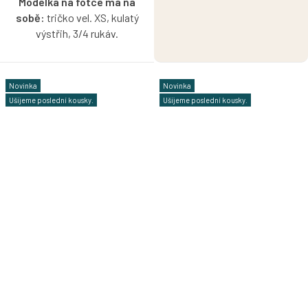
Modelka na fotce má na
sobě:
tričko vel. XS, kulatý
výstřih, 3/4 rukáv.
Žebrované bavlněné tričko ve
vínové barvě s možností
Novinka
Novinka
výběru velikosti, výstřihu
Ušijeme poslední kousky.
Ušijeme poslední kousky.
a rukávů.