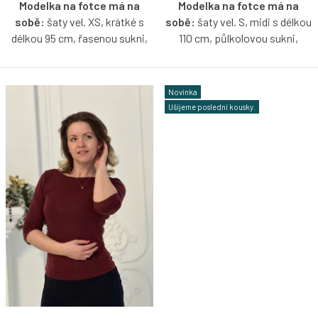
Modelka na fotce má na
Modelka na fotce má na
sobě:
šaty vel. XS, krátké s
sobě:
šaty vel. S, midi s délkou
délkou 95 cm, řasenou sukni,
110 cm, půlkolovou sukni,
kulatý výstřih, 3/4 rukáv, je
lodičkový výstřih, dlouhý rukáv,
vysoká 174 cm.
je vysoká 171 cm.
Novinka
Tencelové šaty ve vínové barvě
Tencelové šaty ve vínové barvě
Ušijeme poslední kousky.
s možností výběru velikosti,
s možností výběru velikosti,
výstřihu, rukávů, délky a typu
výstřihu, typu rukávů, délky a
sukně.
typu sukně.