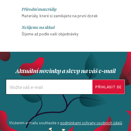
d
přizpůsobíte přesně podle svých
dodává šatům lehkost, pohodlí
Přírodní materiály
a
představ.
při chůzi a špetku nenucené
Materiály, které si zamilujete na první dotek
c
ženskosti.
í
Nešijeme na sklad
p
Šijeme až podle vaší objednávky
r
v
k
y
Aktuální novinky a slevy na váš e-mail
v
ý
p
PŘIHLÁSIT SE
i
s
u
Vložením e-mailu souhlasíte s
podmínkami ochrany osobních údajů