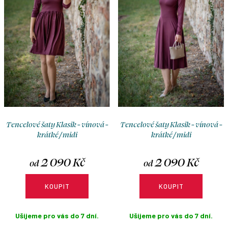
o
r
d
o
u
d
k
u
t
k
ů
t
ů
Tencelové šaty Klasik - vínová -
Tencelové šaty Klasik - vínová -
krátké / midi
krátké / midi
2 090 Kč
2 090 Kč
od
od
KOUPIT
KOUPIT
Ušijeme pro vás do 7 dní.
Ušijeme pro vás do 7 dní.