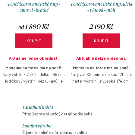
Tenčí žebrované úzké šaty -
Tenčí žebrované úzké šaty Alicia
vínová - krátké
- vínová - midi
1 890 Kč
2 190 Kč
od
KOUPIT
KOUPIT
Aktuálně nelze objednat.
Aktuálně nelze objednat.
Modelka na fotce má na sobě:
Modelka na fotce má na sobě:
šaty vel. S, krátké s délkou 95 cm,
šaty vel. XS, midi s délkou 120 cm,
lodičkový výstřih, bez rukávů, je
halter výstřih, je vysoká 174 cm.
vysoká 170 cm.
Lehké a příjemně pružné šaty z
Lehké a příjemně pružné šaty z
jemného žebrovaného úpletu v
O
jemného žebrovaného úpletu,
Variabilní móda
midi délce, které krásně kopírují
které krásně kopírují postavu a
postavu a zvýrazní ženskou
v
Přizpůsobte si každý detail podle sebe
zvýrazní ženskou siluetu. Díky
siluetu. Halter výstřih elegantně
l
Lokální výroba
nadčasovému střihu a možnosti
odhalí ramena a opticky prodlouží
á
Šijeme lokálně s důrazem na kvalitu
volby výstřihu i rukávů si je snadno
postavu. Decentní rozparek