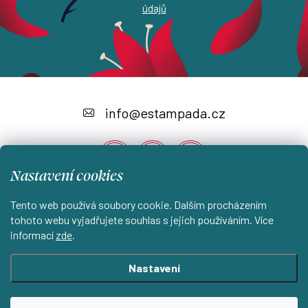
údajů
Z
á
info
@
estampada.cz
p
a
Nastavení cookies
t
í
Tento web používá soubory cookie. Dalším procházením
Instagram
tohoto webu vyjadřujete souhlas s jejich používáním. Více
informací
zde
.
Shoptet.cz
KantorStudio.cz
Nastavení