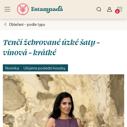
Přejít
N
na
obsah
Oblečení - podle typu
K
Tenčí žebrované úzké šaty -
vínová - krátké
Novinka
Ušijeme poslední kousky.