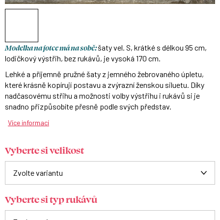
Modelka na fotce má na sobě:
šaty vel. S, krátké s délkou 95 cm,
lodičkový výstřih, bez rukávů, je vysoká 170 cm.
Lehké a příjemně pružné šaty z jemného žebrovaného úpletu,
které krásně kopírují postavu a zvýrazní ženskou siluetu. Díky
nadčasovému střihu a možnosti volby výstřihu i rukávů si je
snadno přizpůsobíte přesně podle svých představ.
Více informací
Vyberte si velikost
Vyberte si typ rukávů