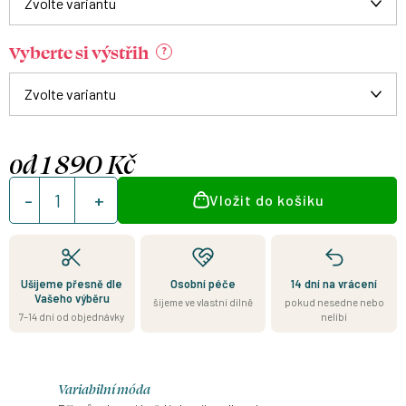
Vyberte si výstřih
?
od
1 890 Kč
Měrná
Vložit do košíku
cena:
Ušijeme přesně dle
Osobní péče
14 dní na vrácení
Vašeho výběru
šijeme ve vlastní dílně
pokud nesedne nebo
7–14 dní od objednávky
nelíbí
Variabilní móda