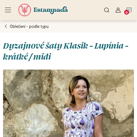
Přejít
N
na
obsah
Oblečení - podle typu
K
Dyzajnové šaty Klasik - Lupínia -
krátké / midi