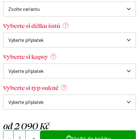
Vyberte si délku šatů
?
Vyberte si kapsy
?
Vyberte si typ sukně
?
od
2 090 Kč
Měrná
Vložit do košíku