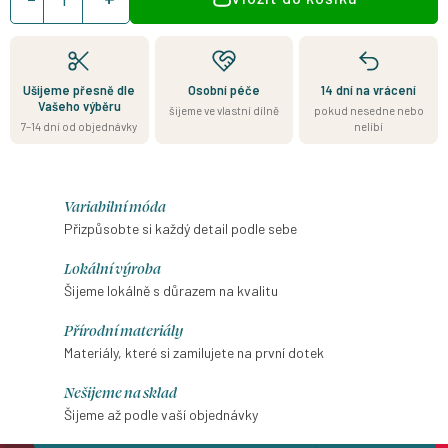
cena:
Ušijeme přesně dle
Osobní péče
14 dní na vrácení
Vašeho výběru
šijeme ve vlastní dílně
pokud nesedne nebo
7–14 dní od objednávky
nelíbí
Variabilní móda
Přizpůsobte si každý detail podle sebe
Lokální výroba
Šijeme lokálně s důrazem na kvalitu
Přírodní materiály
Materiály, které si zamilujete na první dotek
Nešijeme na sklad
Šijeme až podle vaší objednávky