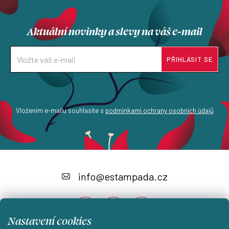
Aktuální novinky a slevy na váš e-mail
PŘIHLÁSIT SE
Vložením e-mailu souhlasíte s
podmínkami ochrany osobních údajů
Z
á
info
@
estampada.cz
p
a
Nastavení cookies
t