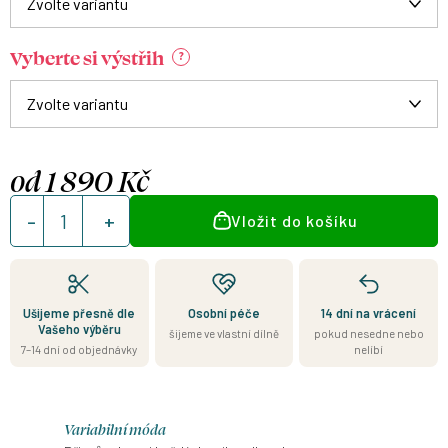
Vyberte si výstřih
?
od
1 890 Kč
Měrná
Vložit do košíku
cena:
Ušijeme přesně dle
Osobní péče
14 dní na vrácení
Vašeho výběru
šijeme ve vlastní dílně
pokud nesedne nebo
7–14 dní od objednávky
nelíbí
Variabilní móda