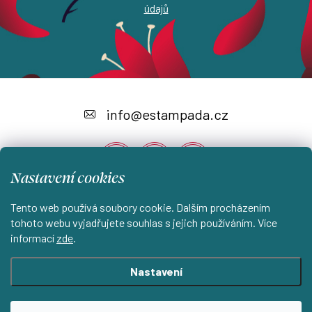
údajů
Z
á
info
@
estampada.cz
p
a
Nastavení cookies
t
í
Tento web používá soubory cookie. Dalším procházením
Instagram
tohoto webu vyjadřujete souhlas s jejich používáním. Více
informací
zde
.
Shoptet.cz
KantorStudio.cz
Nastavení