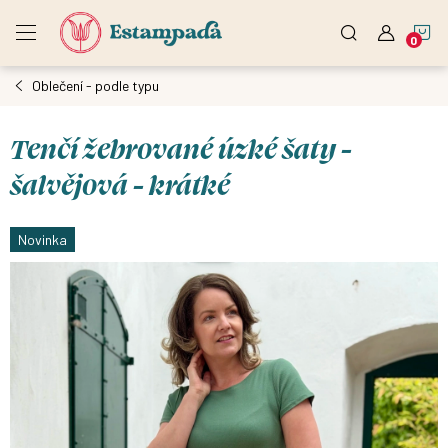
Přejít
N
na
obsah
Oblečení - podle typu
K
Tenčí žebrované úzké šaty -
šalvějová - krátké
Novinka