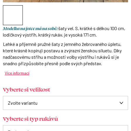
Modelka na fotce má na sobě:
šaty vel. S, krátké s délkou 100 cm,
lodičkový výstřih, krátký rukáv, je vysoká 171 cm.
Lehké a příjemně pružné šaty z jemného žebrovaného úpletu,
které krásně kopírují postavu a zvýrazní ženskou siluetu. Díky
nadčasovému střihu a možnosti volby výstřihu i rukávů si je
snadno přizpůsobíte přesně podle svých představ.
Více informací
Vyberte si velikost
Vyberte si typ rukávů