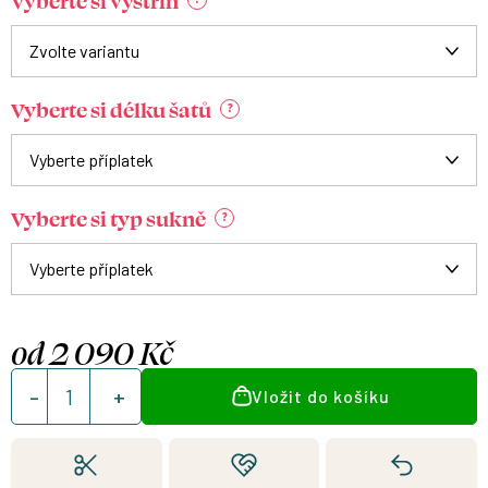
Vyberte si výstřih
Vyberte si délku šatů
?
Vyberte si typ sukně
?
od
2 090 Kč
Měrná
Vložit do košíku
cena: