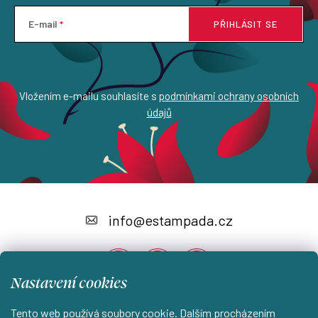
E-mail
PŘIHLÁSIT SE
Vložením e-mailu souhlasíte s
podmínkami ochrany osobních
údajů
Z
á
info
@
estampada.cz
p
a
Nastavení cookies
t
í
Tento web používá soubory cookie. Dalším procházením