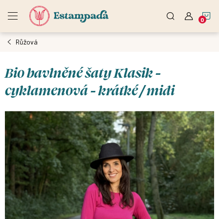
Přejít
N
na
obsah
Růžová
K
Bio bavlněné šaty Klasik -
cyklamenová - krátké / midi