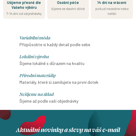
Ušijeme přesně dle
Osobní péče
14 dní na vrácení
Vašeho výběru
šijeme ve vlastní dílně
pokud nesedne nebo
7–14 dní od objednávky
nelíbí
Variabilní móda
Přizpůsobte si každý detail podle sebe
Lokální výroba
Šijeme lokálně s důrazem na kvalitu
Přírodní materiály
Materiály, které si zamilujete na první dotek
Nešijeme na sklad
Šijeme až podle vaší objednávky
Aktuální novinky a slevy na váš e-mail