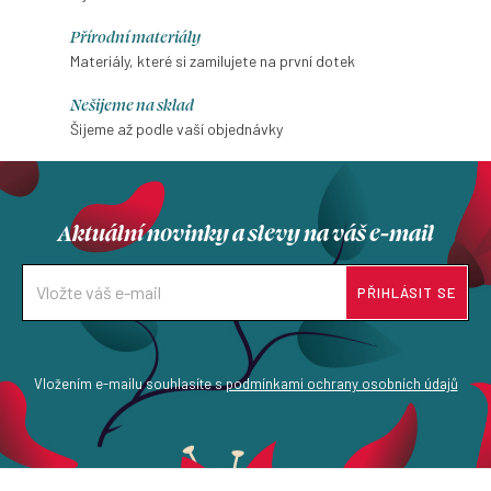
Přírodní materiály
Materiály, které si zamilujete na první dotek
Nešijeme na sklad
Šijeme až podle vaší objednávky
Aktuální novinky a slevy na váš e-mail
PŘIHLÁSIT SE
Vložením e-mailu souhlasíte s
podmínkami ochrany osobních údajů
Z