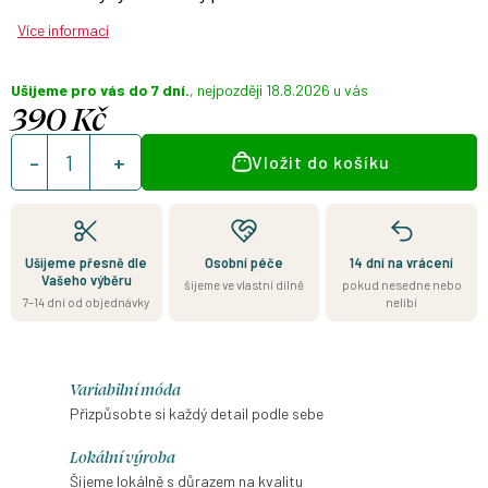
Více informací
Ušijeme pro vás do 7 dní.
18.8.2026
390 Kč
Měrná
Vložit do košíku
cena:
Ušijeme přesně dle
Osobní péče
14 dní na vrácení
Vašeho výběru
šijeme ve vlastní dílně
pokud nesedne nebo
7–14 dní od objednávky
nelíbí
Variabilní móda
Přizpůsobte si každý detail podle sebe
Lokální výroba
Šijeme lokálně s důrazem na kvalitu