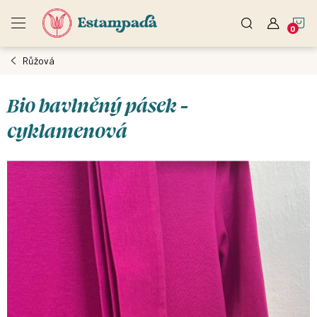
Přejít
N
na
obsah
Růžová
K
Bio bavlněný pásek -
cyklamenová