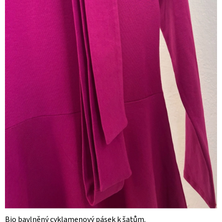
Bio bavlněný cyklamenový pásek k šatům.