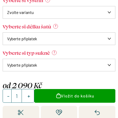
Vyberte si výstřih
Vyberte si délku šatů
?
Vyberte si typ sukně
?
od
2 090 Kč
Měrná
Vložit do košíku
cena: