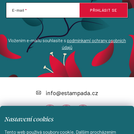
E-mail
PŘIHLÁSIT SE
Vložením e-mailu souhlasíte s
podmínkami ochrany osobních
údajů
Z
á
info
@
estampada.cz
p
a
Nastavení cookies
t
í
Tento web používá soubory cookie. Dalším procházením