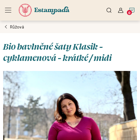
Přejít
N
na
obsah
Růžová
K
Bio bavlněné šaty Klasik -
cyklamenová - krátké / midi