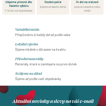
Ušijeme přesně dle
Osobní péče
14 dní na vrácení
Vašeho výběru
šijeme ve vlastní dílně
pokud nesedne nebo
7–14 dní od objednávky
nelíbí
Variabilní móda
Přizpůsobte si každý detail podle sebe
Lokální výroba
Šijeme lokálně s důrazem na kvalitu
Přírodní materiály
Materiály, které si zamilujete na první dotek
Nešijeme na sklad
Šijeme až podle vaší objednávky
Aktuální novinky a slevy na váš e-mail