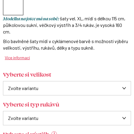
Modelka na fotce má na sobě:
šaty vel. XL, midi s délkou 115 cm,
půlkolovou sukni, véčkový výstřih a 3/4 rukáv, je vysoká 160
cm.
Bio bavlněné šaty midi v cyklámenové barvě s možností výběru
velikosti, výstřihu, rukávů, délky a typu sukně.
Více informací
Vyberte si velikost
Vyberte si typ rukávů
?