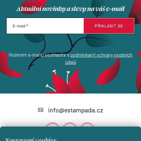
Aktuální novinky a slevy na váš e-mail
E-mail
PŘIHLÁSIT SE
Vložením e-mailu souhlasíte s
podmínkami ochrany osobních
údajů
Z
á
info
@
estampada.cz
p
a
t
Nastavení cookies