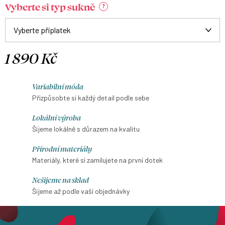
Vyberte si typ sukně
?
1 890 Kč
Měrná
cena:
Variabilní móda
Přizpůsobte si každý detail podle sebe
Lokální výroba
Šijeme lokálně s důrazem na kvalitu
Přírodní materiály
Materiály, které si zamilujete na první dotek
Nešijeme na sklad
Šijeme až podle vaší objednávky