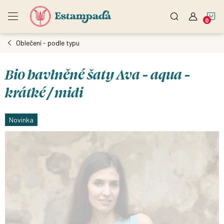
Přejít
N
na
obsah
Oblečení - podle typu
K
Bio bavlněné šaty Ava - aqua -
krátké / midi
Novinka