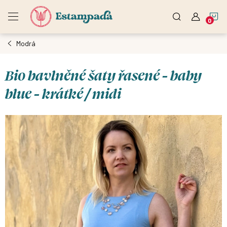
Přejít
N
na
obsah
Modrá
K
Bio bavlněné šaty řasené - baby
blue - krátké / midi