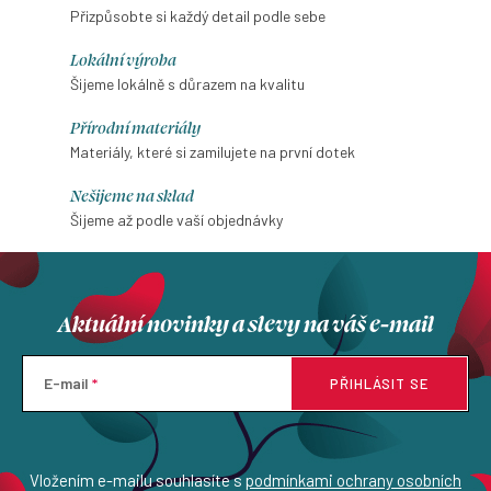
Přizpůsobte si každý detail podle sebe
Lokální výroba
Šijeme lokálně s důrazem na kvalitu
Přírodní materiály
Materiály, které si zamilujete na první dotek
Nešijeme na sklad
Šijeme až podle vaší objednávky
Aktuální novinky a slevy na váš e-mail
E-mail
PŘIHLÁSIT SE
Vložením e-mailu souhlasíte s
podmínkami ochrany osobních