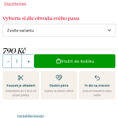
Více informací
Vyberte si dle obvodu svého pasu
790 Kč
Měrná
Vložit do košíku
cena:
Kousek je skladem
Osobní péče
14 dní na vrácení
Odesíláme do 2 dnů od
šijeme ve vlastní dílně
pokud nesedne nebo
přijetí platby
nelíbí
Variabilní móda