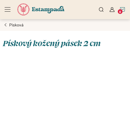
Přejít
N
na
obsah
Písková
K
Pískový kožený pásek 2 cm