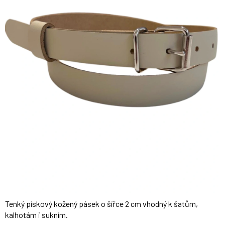
Tenký pískový kožený pásek o šířce 2 cm vhodný k šatům,
kalhotám i sukním.