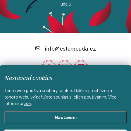
údajů
Z
á
info
@
estampada.cz
p
a
t
Nastavení cookies
í
Instagram
Tento web používá soubory cookie. Dalším procházením
tohoto webu vyjadřujete souhlas s jejich používáním. Více
informací
zde
.
Shoptet.cz
KantorStudio.cz
Nastavení