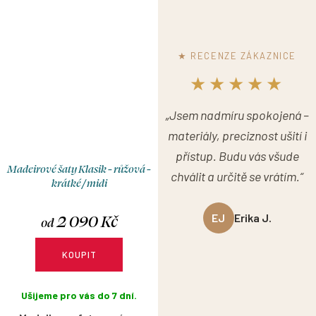
rukávku jim dodává jemnou
nadčasově a je perfektní
eleganci a ženský charakter.
volbou pro horké letní dny.
★ RECENZE ZÁKAZNICE
★★★★★
„Jsem nadmíru spokojená –
materiály, preciznost ušití i
přístup. Budu vás všude
Madeirové šaty Klasik - růžová -
chválit a určitě se vrátím.“
krátké / midi
2 090 Kč
EJ
Erika J.
od
KOUPIT
Ušijeme pro vás do 7 dní.