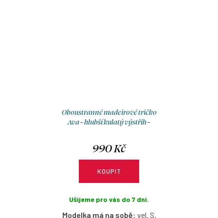
odhalená záda, nebo hlubší
odhalená záda, nebo hlubší
kulatý vpředu pro výraznější
kulatý vpředu pro výraznější
dekolt… jedny šaty, dvě nálady.
dekolt… jedny šaty, dvě nálady.
Oboustranné madeirové tričko
Ava - hlubší kulatý výstřih -
růžová
990 Kč
KOUPIT
Ušijeme pro vás do 7 dní.
Modelka má na sobě:
vel. S.