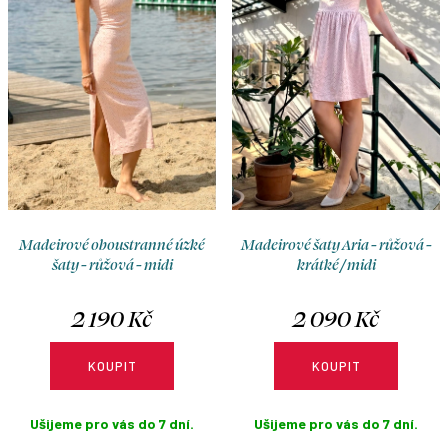
o
r
d
o
u
d
k
u
t
k
ů
t
ů
Madeirové oboustranné úzké
Madeirové šaty Aria - růžová -
šaty - růžová - midi
krátké / midi
2 190 Kč
2 090 Kč
KOUPIT
KOUPIT
Ušijeme pro vás do 7 dní.
Ušijeme pro vás do 7 dní.