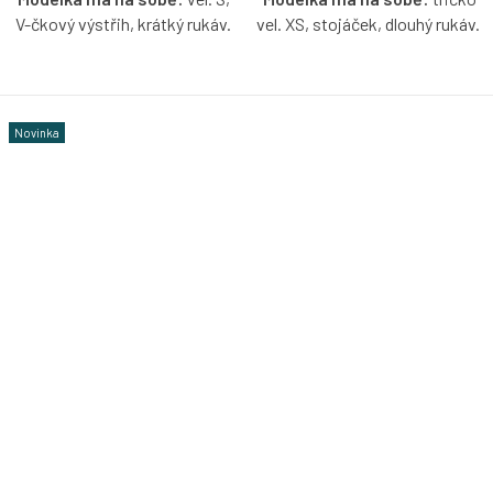
V-čkový výstřih, krátký rukáv.
vel. XS, stojáček, dlouhý rukáv.
Pružné madeirové tričko v
Pružné madeirové tričko se
růžové barvě s možností
stojáčkem v růžové barvě s
výběru velikosti, výstřihu a
možností výběru velikosti a
Novinka
rukávů.
rukávů.