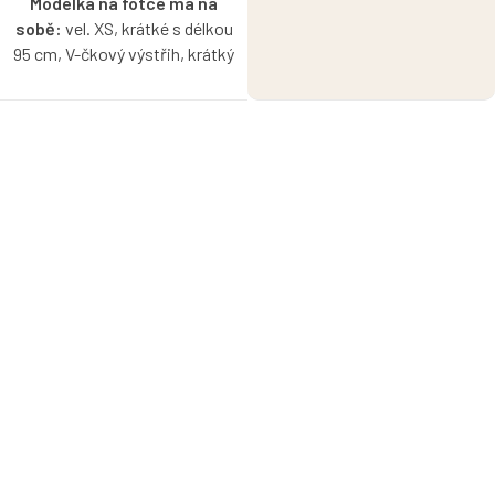
Modelka na fotce má na
sobě:
vel. XS, krátké s délkou
95 cm, V-čkový výstřih, krátký
rukáv, je vysoká 171 cm.
Pružné šaty z madeirového
úpletu, které budete milovat
celé léto – lehké, vzdušné a
ideální do horkých dní. V
klasické verzi si můžete zvolit
krátký, 3/4 nebo dlouhý rukáv a
vytvořit si nadčasový kousek
přesně podle sebe.