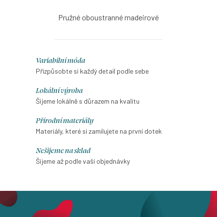
Pružné oboustranné madeirové
tričko v růžové barvě s hlubším
kulatým výstřihem, bez rukávů,
s možností výběru velikosti.
O
Variabilní móda
v
Přizpůsobte si každý detail podle sebe
l
Lokální výroba
á
Šijeme lokálně s důrazem na kvalitu
d
Přírodní materiály
a
Materiály, které si zamilujete na první dotek
c
í
Nešijeme na sklad
p
Šijeme až podle vaší objednávky
r
v
k
y