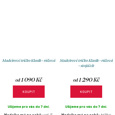
Madeirové tričko Klasik - růžová
Madeirové tričko Klasik - růžová
- stojáček
1 090 Kč
1 290 Kč
od
od
KOUPIT
KOUPIT
Ušijeme pro vás do 7 dní.
Ušijeme pro vás do 7 dní.
Modelka má na sobě:
vel. S,
Modelka má na sobě:
tričko