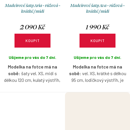
Madeirové šaty Aria - růžová -
Madeirové šaty Ava - růžová -
krátké / midi
krátké / midi
2 090 Kč
1 990 Kč
KOUPIT
KOUPIT
Ušijeme pro vás do 7 dní.
Ušijeme pro vás do 7 dní.
Modelka na fotce má na
Modelka na fotce má na
sobě:
šaty vel. XS, midi s
sobě:
vel. XS, krátké s délkou
délkou 120 cm, kulatý výstřih,
95 cm, lodičkový výstřih, je
je vysoká 171 cm.
vysoká 171 cm.
Pružné šaty z madeirového
Pružné šaty z madeirového
úpletu, které budete milovat
úpletu, které budete milovat
celé léto – lehké, vzdušné a
celé léto – lehké, vzdušné a
ideální do horkých dní. Zajímavý
ideální do horkých dní. Varianta
detail v podobě nařaseného
bez rukávů působí čistě a