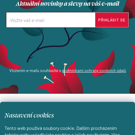
Aktuální novinky a slevy na váš e-mail
v
ý
p
PŘIHLÁSIT SE
i
s
u
Vložením e-mailu souhlasíte s
podmínkami ochrany osobních údajů
Z
á
info
@
estampada.cz
Nastavení cookies
p
a
Tento web používá soubory cookie. Dalším procházením
tohoto webu vyjadřujete souhlas s jejich používáním. Více