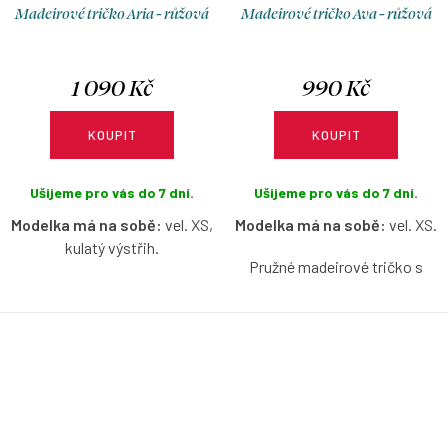
Madeirové tričko Aria - růžová
Madeirové tričko Ava - růžová
1 090 Kč
990 Kč
KOUPIT
KOUPIT
Ušijeme pro vás do 7 dní.
Ušijeme pro vás do 7 dní.
Modelka má na sobě:
vel. XS,
Modelka má na sobě:
vel. XS.
kulatý výstřih.
Pružné madeirové tričko s
Pružné madeirové tričko
lodičkovým výstřihem bez
s krátkým nařaseným
rukávů v růžové barvě s
rukávkem v růžové barvě s
možností výběru velikosti.
možností výběru velikosti a
výstřihu.