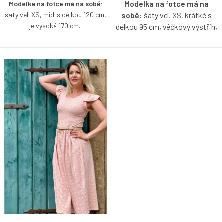
Modelka na fotce má na
Modelka na fotce má na sobě:
šaty vel. XS, midi s délkou 120 cm,
sobě:
šaty vel. XS, krátké s
je vysoká 170 cm.
délkou 95 cm, véčkový výstřih,
je vysoká 171 cm.
Lehké a příjemně pružné šaty z
jemného madeirového úpletu v
Modelka ve videu má na
midi délce, které krásně kopírují
sobě:
šaty vel. XS, midi s
postavu a zvýrazní ženskou
délkou 120 cm, kulatý výstřih,
siluetu. Díky oboustrannému střihu
je vysoká 171 cm.
si můžete zvolit, zda je obléknete
s lodičkovým, nebo hlubším
Pružné šaty z madeirového
kulatým výstřihem vpředu.
úpletu, které budete milovat
Decentní rozparek dodává šatům
celé léto – lehké, vzdušné a
lehkost, pohodlí při chůzi i špetku
ideální do horkých dní. Zajímavý
nenucené ženskosti.
Jsou jako
detail v podobě nařaseného
stvořené pro letní dny – obujte k
rukávku jim dodává jemnou
nim žabky na pláž, sandálky na
eleganci a ženský charakter.
posezení v kavárně nebo je
doplňte elegantními doplňky na
večerní procházku.