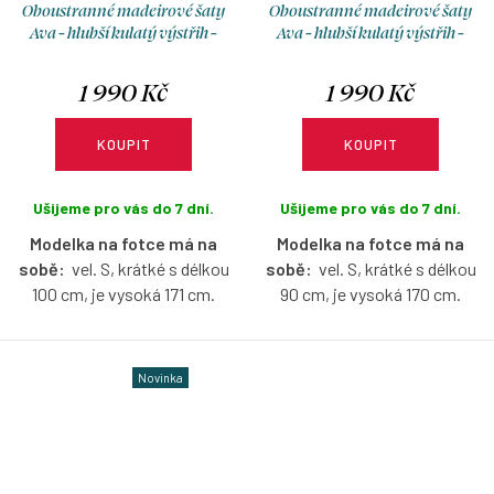
Oboustranné madeirové šaty
Oboustranné madeirové šaty
Ava - hlubší kulatý výstřih -
Ava - hlubší kulatý výstřih -
růžová - krátké / midi
růžová - krátké / midi
1 990 Kč
1 990 Kč
KOUPIT
KOUPIT
Ušijeme pro vás do 7 dní.
Ušijeme pro vás do 7 dní.
Modelka na fotce má na
Modelka na fotce má na
sobě:
vel. S, krátké s délkou
sobě:
vel. S, krátké s délkou
100 cm, je vysoká 171 cm.
90 cm, je vysoká 170 cm.
Pružné šaty z madeirového
Pružné šaty z madeirového
úpletu, které budete milovat
úpletu, které budete milovat
Novinka
celé léto – lehké, vzdušné a
celé léto – lehké, vzdušné a
ideální do horkých
ideální do horkých
dní. Oboustranný střih vám
dní. Oboustranný střih vám
dává svobodu volby – loďkový
dává svobodu volby – loďkový
výstřih vpředu a s ním
výstřih vpředu a s ním