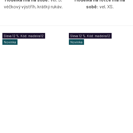
véčkový výstřih, krátký rukáv.
sobě:
vel. XS.
Pružné madeirové tričko v
Pružné madeirové tričko na
šalvějové barvě s možností
jedno rameno s volánem v
výběru velikosti, výstřihu a
mátové barvě s možnosti
Sleva 12 %. Kód: madeira12
Sleva 12 %. Kód: madeira12
rukávů.
výběru velikosti.
Novinka
Novinka