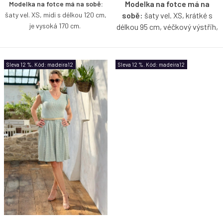
Modelka na fotce má na
Modelka na fotce má na sobě:
šaty vel. XS, midi s délkou 120 cm,
sobě:
šaty vel. XS, krátké s
je vysoká 170 cm.
délkou 95 cm, véčkový výstřih,
je vysoká 170 cm.
Lehké a příjemně pružné šaty z
jemného madeirového úpletu v
Pružné šaty z madeirového
Sleva 12 %. Kód: madeira12
Sleva 12 %. Kód: madeira12
midi délce, které krásně kopírují
úpletu, které budete milovat
postavu a zvýrazní ženskou
celé léto – lehké, vzdušné a
siluetu. Díky oboustrannému střihu
ideální do horkých dní. Zajímavý
si můžete zvolit, zda je obléknete
detail v podobě nařaseného
s lodičkovým, nebo hlubším
rukávku jim dodává jemnou
kulatým výstřihem vpředu.
eleganci a ženský charakter.
Decentní rozparek dodává šatům
lehkost, pohodlí při chůzi i špetku
nenucené ženskosti.
Jsou jako
stvořené pro letní dny – obujte k
nim žabky na pláž, sandálky na
posezení v kavárně nebo je
doplňte elegantními doplňky na
večerní procházku.