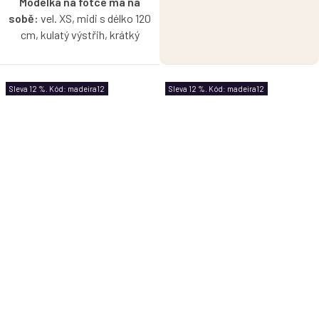
Modelka na fotce má na
sobě:
vel. XS, midi s délko 120
cm, kulatý výstřih, krátký
rukáv.
Pružné šaty z madeirového
Sleva 12 %. Kód: madeira12
Sleva 12 %. Kód: madeira12
úpletu, které budete milovat
celé léto – lehké, vzdušné a
ideální do horkých dní. V
klasické verzi si můžete zvolit
krátký, 3/4 nebo dlouhý rukáv a
vytvořit si nadčasový kousek
přesně podle sebe.