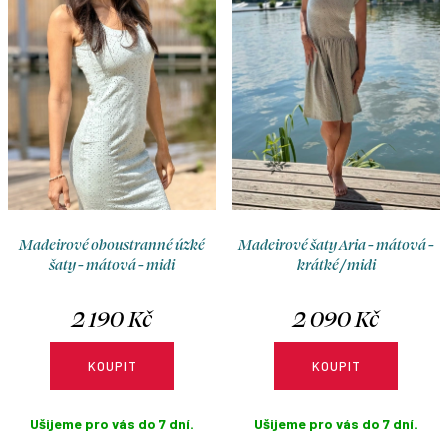
o
r
d
o
u
d
k
u
t
k
ů
t
ů
Madeirové oboustranné úzké
Madeirové šaty Aria - mátová -
šaty - mátová - midi
krátké / midi
2 190 Kč
2 090 Kč
KOUPIT
KOUPIT
Ušijeme pro vás do 7 dní.
Ušijeme pro vás do 7 dní.