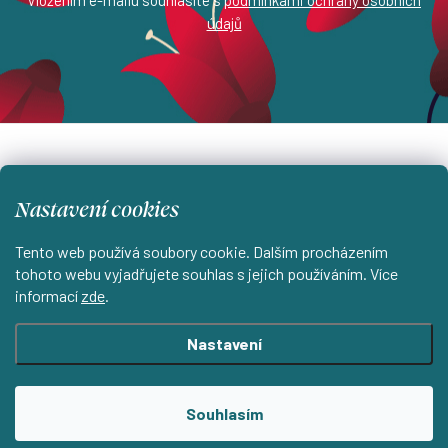
Vložením e-mailu souhlasíte s
podmínkami ochrany osobních
údajů
Z
á
info
@
estampada.cz
p
Nastavení cookies
a
Tento web používá soubory cookie. Dalším procházením
t
tohoto webu vyjadřujete souhlas s jejich používáním. Více
informací
zde
.
í
Instagram
Nastavení
Shoptet.cz
KantorStudio.cz
Souhlasím