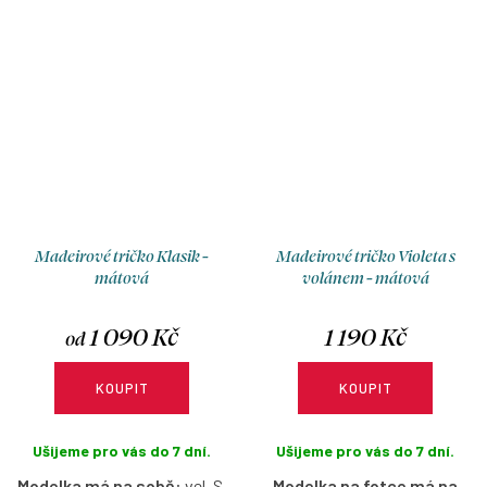
Madeirové tričko Klasik -
Madeirové tričko Violeta s
mátová
volánem - mátová
1 090 Kč
1 190 Kč
od
KOUPIT
KOUPIT
Ušijeme pro vás do 7 dní.
Ušijeme pro vás do 7 dní.
Modelka má na sobě:
vel. S,
Modelka na fotce má na