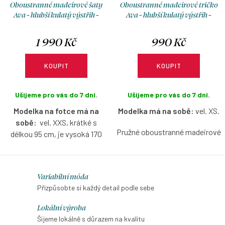
Oboustranné madeirové šaty
Oboustranné madeirové tričko
Ava - hlubší kulatý výstřih -
Ava - hlubší kulatý výstřih -
mátová - krátké / midi
mátová
1 990 Kč
990 Kč
KOUPIT
KOUPIT
Ušijeme pro vás do 7 dní.
Ušijeme pro vás do 7 dní.
Modelka na fotce má na
Modelka má na sobě:
vel. XS.
sobě:
vel. XXS, krátké s
Pružné oboustranné madeirové
délkou 95 cm, je vysoká 170
tričko v mátové barvě s
cm.
hlubším kulatým výstřihem,
Pružné šaty z madeirového
bez rukávů, s možností výběru
O
Variabilní móda
úpletu, které budete milovat
velikosti.
v
Přizpůsobte si každý detail podle sebe
celé léto – lehké, vzdušné a
l
ideální do horkých
Lokální výroba
dní. Oboustranný střih vám
á
Šijeme lokálně s důrazem na kvalitu
dává svobodu volby – loďkový