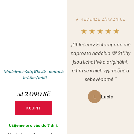
rukávku jim dodává jemnou
bez rukávů působí čistě a
eleganci a ženský charakter.
nadčasově a je perfektní
volbou pro horké letní dny.
★ RECENZE ZÁKAZNICE
★★★★★
„Oblečení z Estampada mě
naprosto nadchlo 💛 Střihy
jsou lichotivé a originální,
cítím se v nich výjimečně a
Madeirové šaty Klasik - mátová
- krátké / midi
sebevědomě.“
2 090 Kč
od
L
Lucie
KOUPIT
Ušijeme pro vás do 7 dní.