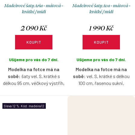
Madeirové šaty Aria - mátová -
Madeirové šaty Ava - mátová -
krátké / midi
krátké / midi
2 090 Kč
1 990 Kč
KOUPIT
KOUPIT
Ušijeme pro vás do 7 dní.
Ušijeme pro vás do 7 dní.
Modelka na fotce má na
Modelka na fotce má na
sobě:
šaty vel. S, krátké s
sobě:
vel. S, krátké s délkou
délkou 95 cm, véčkový výstřih,
100 cm, řasenou sukni,
je vysoká 167 cm.
lodičkový výstřih, je vysoká 171
cm.
Pružné šaty z madeirového
Sleva 12 %. Kód: madeira12
úpletu, které budete milovat
Pružné šaty z madeirového
celé léto – lehké, vzdušné a
úpletu, které budete milovat
ideální do horkých dní. Zajímavý
celé léto – lehké, vzdušné a
detail v podobě nařaseného
ideální do horkých dní. Varianta