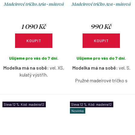
Madeirové tričko Aria - mátová
Madeirové tričko Ava - mátová
1 090 Kč
990 Kč
KOUPIT
KOUPIT
Ušijeme pro vás do 7 dní.
Ušijeme pro vás do 7 dní.
Modelka má na sobě:
vel. XS,
Modelka má na sobě:
vel. S.
kulatý výstřih.
Pružné madeirové tričko s
Pružné madeirové tričko
lodičkovým výstřihem bez
s krátkým nařaseným
rukávů v šalvějové barvě s
rukávkem v šalvějové barvě s
možností výběru velikosti.
Sleva 12 %. Kód: madeira12
Sleva 12 %. Kód: madeira12
možností výběru velikosti a
Novinka
výstřihu.