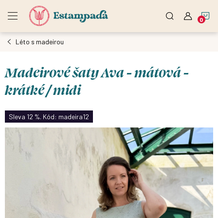
Přejít
N
na
obsah
Léto s madeirou
K
Madeirové šaty Ava - mátová -
krátké / midi
Sleva 12 %. Kód: madeira12