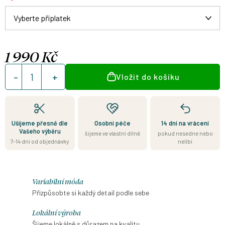
1 990 Kč
Měrná
Vložit do košíku
cena:
Ušijeme přesně dle
Osobní péče
14 dní na vrácení
Vašeho výběru
šijeme ve vlastní dílně
pokud nesedne nebo
7–14 dní od objednávky
nelíbí
Variabilní móda
Přizpůsobte si každý detail podle sebe
Lokální výroba
Šijeme lokálně s důrazem na kvalitu