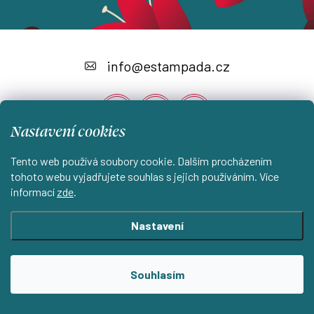
Z
á
info
@
estampada.cz
p
a
Nastavení cookies
t
í
Tento web používá soubory cookie. Dalším procházením
Instagram
tohoto webu vyjadřujete souhlas s jejich používáním. Více
informací
zde
.
Shoptet.cz
KantorStudio.cz
Nastavení
Copyright 2026
ESTAMPADA s.r.o.
. Všechna práva vyhrazena.
Souhlasím
Upravit nastavení cookies
Vytvořil Shoptet