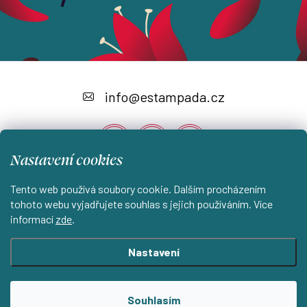
Z
á
info
@
estampada.cz
p
a
Nastavení cookies
t
í
Tento web používá soubory cookie. Dalším procházením
Instagram
tohoto webu vyjadřujete souhlas s jejich používáním. Více
informací
zde
.
Shoptet.cz
KantorStudio.cz
Nastavení
Copyright 2026
ESTAMPADA s.r.o.
. Všechna práva vyhrazena.
Souhlasím