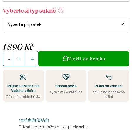
Vyberte si typ sukně
?
1 890 Kč
Měrná
Vložit do košíku
cena:
Ušijeme přesně dle
Osobní péče
14 dní na vrácení
Vašeho výběru
šijeme ve vlastní dílně
pokud nesedne nebo
7–14 dní od objednávky
nelíbí
Variabilní móda
Přizpůsobte si každý detail podle sebe