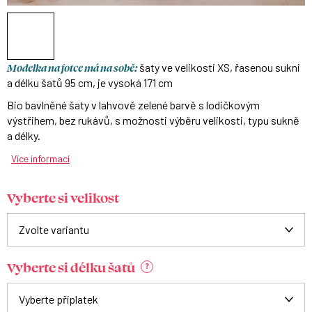
Modelka na fotce má na sobě:
šaty ve velikosti XS, řasenou sukni
a délku šatů 95 cm, je vysoká 171 cm
Bio bavlněné šaty v lahvově zelené barvě s lodičkovým
výstřihem, bez rukávů, s možnosti výběru velikosti, typu sukně
a délky.
Více informací
Vyberte si velikost
Vyberte si délku šatů
?