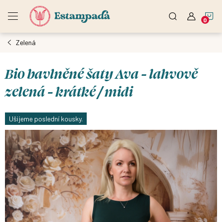
Přejít
N
na
obsah
Zelená
K
Bio bavlněné šaty Ava - lahvově
zelená - krátké / midi
Ušijeme poslední kousky.