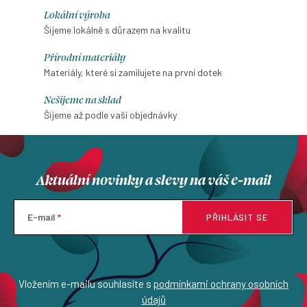
Lokální výroba
Šijeme lokálně s důrazem na kvalitu
Přírodní materiály
Materiály, které si zamilujete na první dotek
Nešijeme na sklad
Šijeme až podle vaší objednávky
Aktuální novinky a slevy na váš e-mail
E-mail
PŘIHLÁSIT SE
Vložením e-mailu souhlasíte s
podmínkami ochrany osobních
údajů