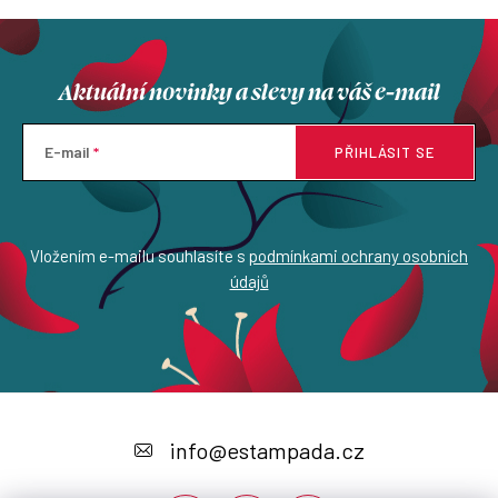
Aktuální novinky a slevy na váš e-mail
E-mail
PŘIHLÁSIT SE
Vložením e-mailu souhlasíte s
podmínkami ochrany osobních
údajů
Z
á
info
@
estampada.cz
p