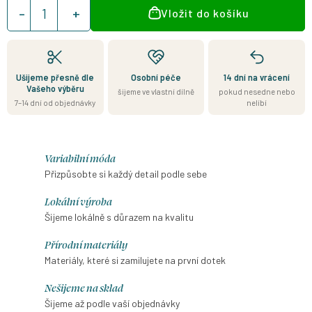
Měrná
Vložit do košíku
cena:
Ušijeme přesně dle
Osobní péče
14 dní na vrácení
Vašeho výběru
šijeme ve vlastní dílně
pokud nesedne nebo
7–14 dní od objednávky
nelíbí
Variabilní móda
Přizpůsobte si každý detail podle sebe
Lokální výroba
Šijeme lokálně s důrazem na kvalitu
Přírodní materiály
Materiály, které si zamilujete na první dotek
Nešijeme na sklad
Šijeme až podle vaší objednávky