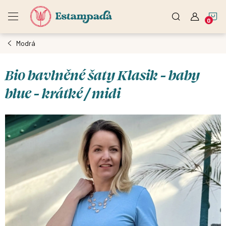
Přejít
N
na
obsah
Modrá
K
Bio bavlněné šaty Klasik - baby
blue - krátké / midi