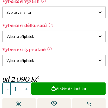
Vyberte si výstřih
?
Vyberte si délku šatů
?
Vyberte si typ sukně
?
od
2 090 Kč
Měrná
Vložit do košíku
cena: