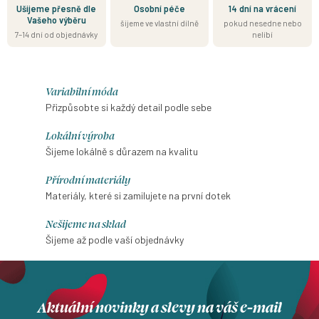
Ušijeme přesně dle
Osobní péče
14 dní na vrácení
Vašeho výběru
šijeme ve vlastní dílně
pokud nesedne nebo
7–14 dní od objednávky
nelíbí
Variabilní móda
Přizpůsobte si každý detail podle sebe
Lokální výroba
Šijeme lokálně s důrazem na kvalitu
Přírodní materiály
Materiály, které si zamilujete na první dotek
Nešijeme na sklad
Šijeme až podle vaší objednávky
Aktuální novinky a slevy na váš e-mail