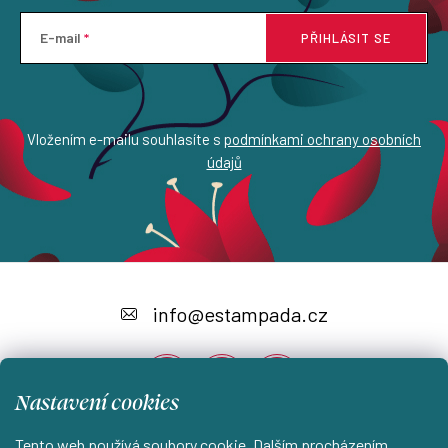
E-mail
PŘIHLÁSIT SE
Vložením e-mailu souhlasíte s
podmínkami ochrany osobních
údajů
Z
á
info
@
estampada.cz
p
a
Nastavení cookies
t
í
Tento web používá soubory cookie. Dalším procházením