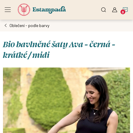
Přejít
N
na
obsah
Oblečení - podle barvy
K
Bio bavlněné šaty Ava - černá -
krátké / midi