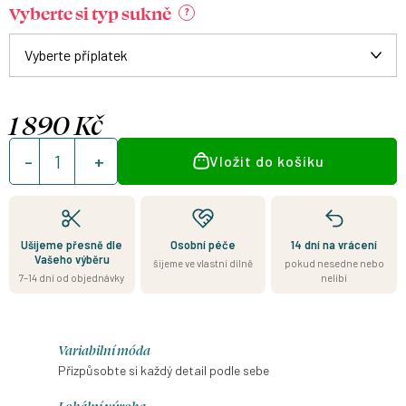
Vyberte si typ sukně
?
1 890 Kč
Měrná
Vložit do košíku
cena:
Ušijeme přesně dle
Osobní péče
14 dní na vrácení
Vašeho výběru
šijeme ve vlastní dílně
pokud nesedne nebo
7–14 dní od objednávky
nelíbí
Variabilní móda
Přizpůsobte si každý detail podle sebe