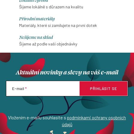
Lokální výroba
Šijeme lokálně s důrazem na kvalitu
Přírodní materiály
Materiály, které si zamilujete na první dotek
Nešijeme na sklad
Šijeme až podle vaší objednávky
Aktuální novinky a slevy na váš e-mail
E-mail
PŘIHLÁSIT SE
Vložením e-mailu souhlasíte s
podmínkami ochrany osobních
údajů