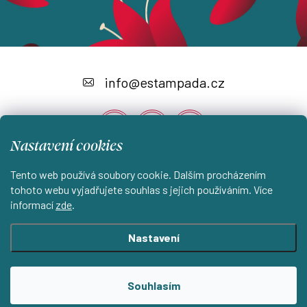
Z
á
info
@
estampada.cz
p
a
Nastavení cookies
t
í
Tento web používá soubory cookie. Dalším procházením
Instagram
tohoto webu vyjadřujete souhlas s jejich používáním. Více
informací
zde
.
Shoptet.cz
KantorStudio.cz
Nastavení
Copyright 2026
ESTAMPADA s.r.o.
. Všechna práva vyhrazena.
Souhlasím
Upravit nastavení cookies