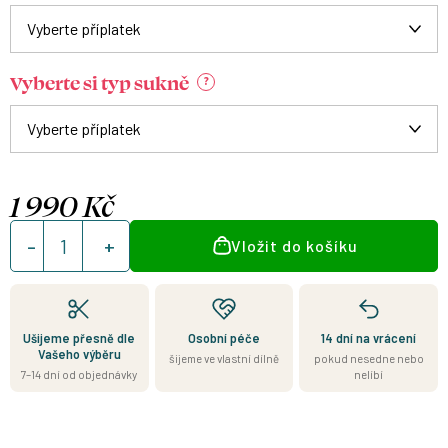
Vyberte si typ sukně
?
1 990 Kč
Měrná
Vložit do košíku
cena:
Ušijeme přesně dle
Osobní péče
14 dní na vrácení
Vašeho výběru
šijeme ve vlastní dílně
pokud nesedne nebo
7–14 dní od objednávky
nelíbí