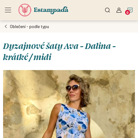
Přejít
N
na
obsah
Oblečení - podle typu
K
Dyzajnové šaty Ava - Dalina -
krátké / midi