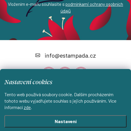
Vložením e-mailu souhlasíte s
podmínkami ochrany osobních
údajů
Z
á
info
@
estampada.cz
p
a
Nastavení cookies
t
í
Tento web používá soubory cookie. Dalším procházením
Instagram
tohoto webu vyjadřujete souhlas s jejich používáním. Více
informací
zde
.
Shoptet.cz
KantorStudio.cz
Nastavení