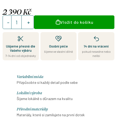
2 390 Kč
Měrná
Vložit do košíku
cena:
Ušijeme přesně dle
Osobní péče
14 dní na vrácení
Vašeho výběru
šijeme ve vlastní dílně
pokud nesedne nebo
7–14 dní od objednávky
nelíbí
Variabilní móda
Přizpůsobte si každý detail podle sebe
Lokální výroba
Šijeme lokálně s důrazem na kvalitu
Přírodní materiály
Materiály, které si zamilujete na první dotek