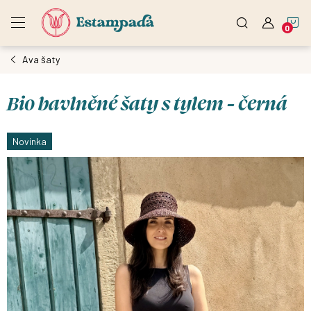
Přejít
N
na
obsah
Ava šaty
K
Bio bavlněné šaty s tylem - černá
Novinka