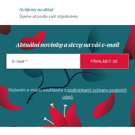
Nešijeme na sklad
Šijeme až podle vaší objednávky
Aktuální novinky a slevy na váš e-mail
E-mail
PŘIHLÁSIT SE
Vložením e-mailu souhlasíte s
podmínkami ochrany osobních
údajů
Z