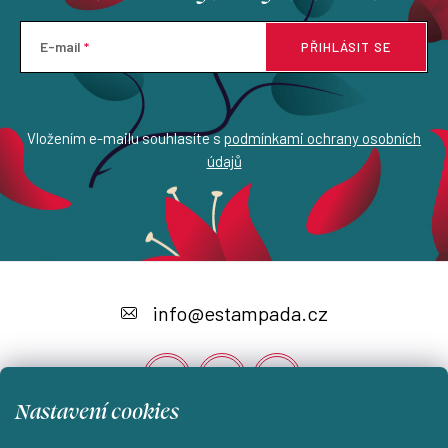
E-mail
PŘIHLÁSIT SE
Vložením e-mailu souhlasíte s
podmínkami ochrany osobních
údajů
Z
á
info
@
estampada.cz
p
a
t
Nastavení cookies
í