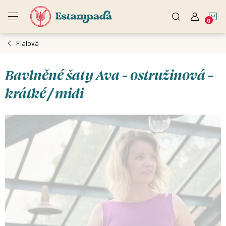
Přejít
N
na
obsah
Fialová
K
Bavlněné šaty Ava - ostružinová -
krátké / midi