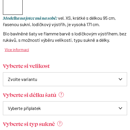
Modelka na fotce má na sobě:
vel. XS, krátké s délkou 95 cm,
řasenou sukni, lodičkový výstřih, je vysoká 171 cm.
Bio bavlněné šaty ve flamme barvě s lodičkovým výstřihem, bez
rukávů, s možnosti výběru velikosti, typu sukně a délky.
Více informací
Vyberte si velikost
Vyberte si délku šatů
?
Vyberte si typ sukně
?