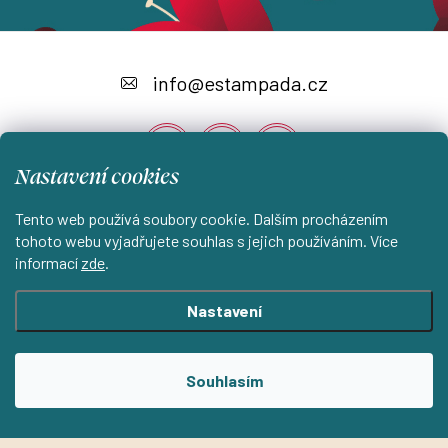
Z
á
info
@
estampada.cz
p
a
Nastavení cookies
t
í
Tento web používá soubory cookie. Dalším procházením
Instagram
tohoto webu vyjadřujete souhlas s jejich používáním. Více
informací
zde
.
Shoptet.cz
KantorStudio.cz
Nastavení
Copyright 2026
ESTAMPADA s.r.o.
. Všechna práva vyhrazena.
Souhlasím
Upravit nastavení cookies
Vytvořil Shoptet