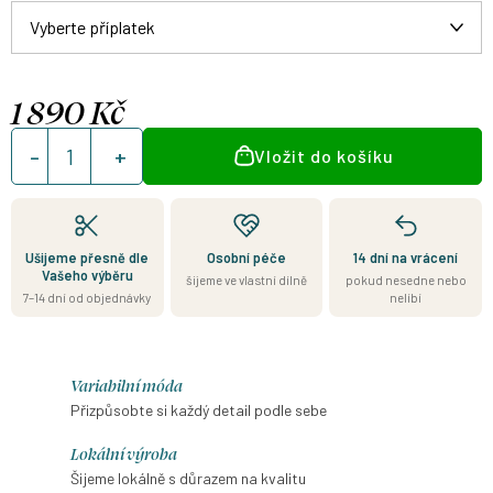
1 890 Kč
Měrná
Vložit do košíku
cena:
Ušijeme přesně dle
Osobní péče
14 dní na vrácení
Vašeho výběru
šijeme ve vlastní dílně
pokud nesedne nebo
7–14 dní od objednávky
nelíbí
Variabilní móda
Přizpůsobte si každý detail podle sebe
Lokální výroba
Šijeme lokálně s důrazem na kvalitu