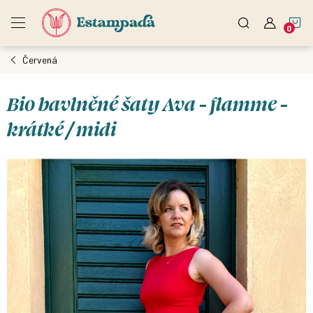
Přejít
N
na
obsah
Červená
K
Bio bavlněné šaty Ava - flamme -
krátké / midi