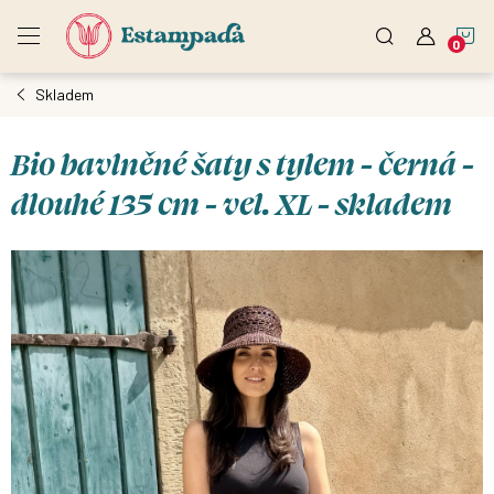
Přejít
N
na
obsah
Skladem
K
Bio bavlněné šaty s tylem - černá -
dlouhé 135 cm - vel. XL - skladem