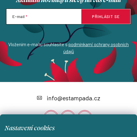
E-mail
PŘIHLÁSIT SE
Vložením e-mailu souhlasíte s
podmínkami ochrany osobních
údajů
Z
á
info
@
estampada.cz
p
a
t
Nastavení cookies