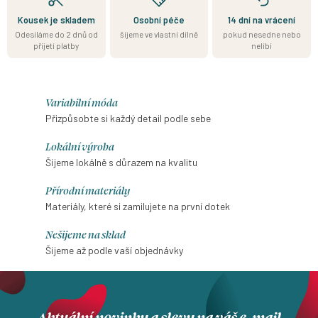
Kousek je skladem
Osobní péče
14 dní na vrácení
Odesíláme do 2 dnů od
šijeme ve vlastní dílně
pokud nesedne nebo
přijetí platby
nelíbí
Variabilní móda
Přizpůsobte si každý detail podle sebe
Lokální výroba
Šijeme lokálně s důrazem na kvalitu
Přírodní materiály
Materiály, které si zamilujete na první dotek
Nešijeme na sklad
Šijeme až podle vaší objednávky
Aktuální novinky a slevy na váš e-mail