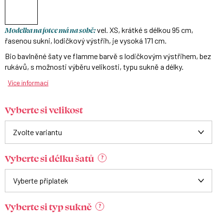
Modelka na fotce má na sobě:
vel. XS, krátké s délkou 95 cm,
řasenou sukni, lodičkový výstřih, je vysoká 171 cm.
Bio bavlněné šaty ve flamme barvě s lodičkovým výstřihem, bez
rukávů, s možnosti výběru velikosti, typu sukně a délky.
Více informací
Vyberte si velikost
Vyberte si délku šatů
?
Vyberte si typ sukně
?