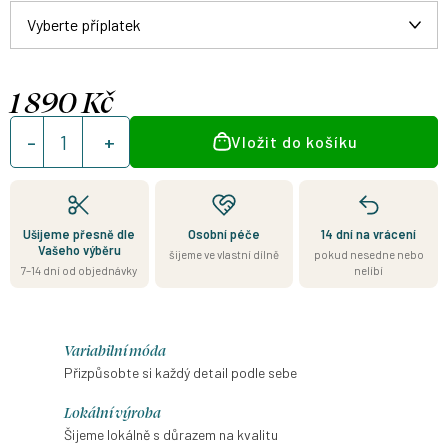
1 890 Kč
Měrná
Vložit do košíku
cena:
Ušijeme přesně dle
Osobní péče
14 dní na vrácení
Vašeho výběru
šijeme ve vlastní dílně
pokud nesedne nebo
7–14 dní od objednávky
nelíbí
Variabilní móda
Přizpůsobte si každý detail podle sebe
Lokální výroba
Šijeme lokálně s důrazem na kvalitu