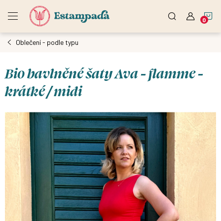
Přejít
N
na
obsah
Oblečení - podle typu
K
Bio bavlněné šaty Ava - flamme -
krátké / midi