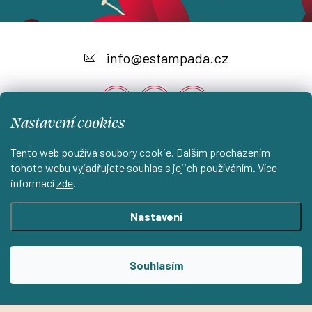
Z
á
info
@
estampada.cz
p
a
Nastavení cookies
t
í
Tento web používá soubory cookie. Dalším procházením
Instagram
tohoto webu vyjadřujete souhlas s jejich používáním. Více
informací
zde
.
Shoptet.cz
KantorStudio.cz
Nastavení
Copyright 2026
ESTAMPADA s.r.o.
. Všechna práva vyhrazena.
Souhlasím
Upravit nastavení cookies
Vytvořil Shoptet