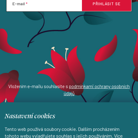
E-mail
PŘIHLÁSIT SE
Vložením e-mailu souhlasíte s
podmínkami ochrany osobních
údajů
Nastavení cookies
Z
Tento web používá soubory cookie. Dalším procházením
tohoto webu vyjadřujete souhlas s jejich používáním. Více