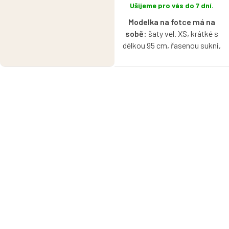
Ušijeme pro vás do 7 dní.
Modelka na fotce má na
sobě:
šaty vel. XS, krátké s
délkou 95 cm, řasenou sukni,
kulatý výstřih, dlouhý rukáv, je
vysoká 170 cm.
Modelka ve videu má na
sobě:
šaty vel. S, krátké s
délkou 95 cm, půlkolovou
sukni, lodičkový výstřih, 3/4
rukáv, je vysoká 171 cm.
Bio bavlněné šaty ve fialkově
modré barvě s možností
výběru velikosti, výstřihu, typu
rukávů, délky a typu sukně.