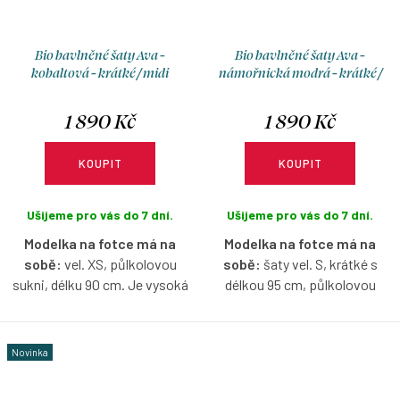
Bio bavlněné šaty Ava -
Bio bavlněné šaty Ava -
kobaltová - krátké / midi
námořnická modrá - krátké /
midi
1 890 Kč
1 890 Kč
KOUPIT
KOUPIT
Ušijeme pro vás do 7 dní.
Ušijeme pro vás do 7 dní.
Modelka na fotce má na
Modelka na fotce má na
sobě:
vel. XS, půlkolovou
sobě:
šaty vel. S, krátké s
sukni, délku 90 cm. Je vysoká
délkou 95 cm, půlkolovou
171 cm.
sukni, je vysoká 171 cm.
Bio bavlněné šaty v kobaltové
Bio bavlněné šaty v
Novinka
barvě s lodičkovým výstřihem,
námořnické modré barvě s
bez rukávů, s možnosti výběru
lodičkovým výstřihem, bez