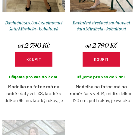
ů
Bavlněné strečové zavinovací
Bavlněné strečové zavinovací
šaty Mirabela - kobaltová
šaty Mirabela - kobaltová
2 790 Kč
2 790 Kč
od
od
KOUPIT
KOUPIT
Ušijeme pro vás do 7 dní.
Ušijeme pro vás do 7 dní.
Modelka na fotce má na
Modelka na fotce má na
sobě:
šaty vel. XS, krátké s
sobě:
šaty vel. M, midi s délkou
délkou 95 cm, krátký rukáv, je
120 cm, puff rukáv, je vysoká
vysoká 170 cm.
171 cm.
Zavinovací šaty ze strečové
Zavinovací šaty ze strečové
bavlny, které sluší každé postavě
bavlny, které sluší každé postavě
a krásně vykouzlí pas. Díky volbě
a krásně vykouzlí pas. Díky volbě