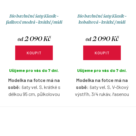
Bio bavlněné šaty Klasik -
Bio bavlněné šaty Klasik -
fialkově modrá - krátké / midi
kobaltová - krátké / midi
2 090 Kč
2 090 Kč
od
od
KOUPIT
KOUPIT
Ušijeme pro vás do 7 dní.
Ušijeme pro vás do 7 dní.
Modelka na fotce má na
Modelka na fotce má na
sobě:
šaty vel. S, krátké s
sobě:
šaty vel. S, V-čkový
délkou 95 cm, půlkolovou
výstřih, 3/4 rukáv, řasenou
sukni, lodičkový výstřih, 3/4
sukni, délku 120 cm, je vysoká
rukáv, je vysoká 171 cm.
171 cm.
Bio bavlněné šaty ve fialkově
Bio bavlněné šaty v kobaltové
modré barvě s možností
barvě s možností výběru
výběru velikosti, výstřihu, typu
velikosti, výstřihu, rukávů,