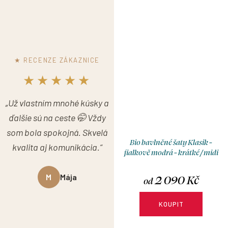
velikosti, výstřihu, rukávů,
velikosti, výstřihu, rukávů,
délky a typu sukne.
délky a typu sukně.
Jak vybrat správnou
velikost:
Velikostní
tabulka
★ RECENZE ZÁKAZNICE
★★★★★
„Už vlastním mnohé kúsky a
ďalšie sú na ceste 🤭 Vždy
som bola spokojná. Skvelá
Bio bavlněné šaty Klasik -
kvalita aj komunikácia.“
fialkově modrá - krátké / midi
2 090 Kč
M
Mája
od
KOUPIT