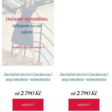
rukávů a délky si je přizpůsobíte
rukávů a délky si je přizpůsobíte
přesně podle sebe.
přesně podle sebe.
Bavlněné strečové zavinovací
Bavlněné strečové zavinovací
šaty Mirabela - námořnická
šaty Mirabela - námořnická
modrá
modrá
2 790 Kč
2 790 Kč
od
od
KOUPIT
KOUPIT