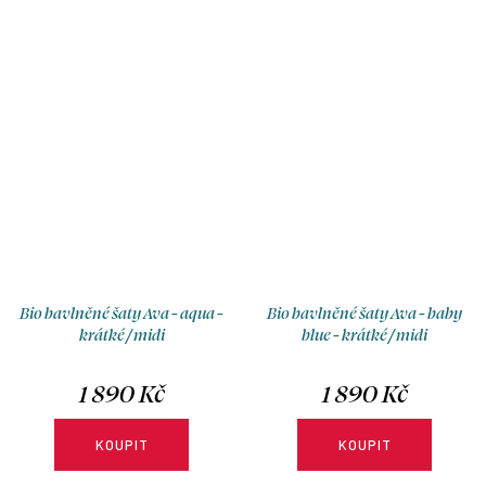
velikosti, výstřihu, délky a typu
velikosti, výstřihu, délky a typu
sukně.
sukně.
Bio bavlněné šaty Ava - aqua -
Bio bavlněné šaty Ava - baby
krátké / midi
blue - krátké / midi
1 890 Kč
1 890 Kč
KOUPIT
KOUPIT