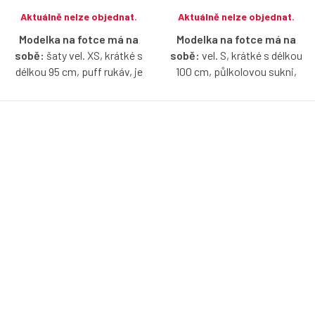
Aktuálně nelze objednat.
Aktuálně nelze objednat.
Modelka na fotce má na
Modelka na fotce má na
sobě:
šaty vel. XS, krátké s
sobě:
vel. S, krátké s délkou
délkou 95 cm, puff rukáv, je
100 cm, půlkolovou sukni,
vysoká 170 cm.
kulatý výstřih, je vysoká 171
cm.
Zavinovací šaty ze strečové
bavlny, které sluší každé postavě
Bio bavlněné šaty s krátkým
a krásně vykouzlí pas. Díky volbě
nařaseným rukávčekem v aqua
rukávů a délky si je přizpůsobíte
barvě s možností výběru
přesně podle sebe.
velikosti, výstřihu, délky a typu
sukně.