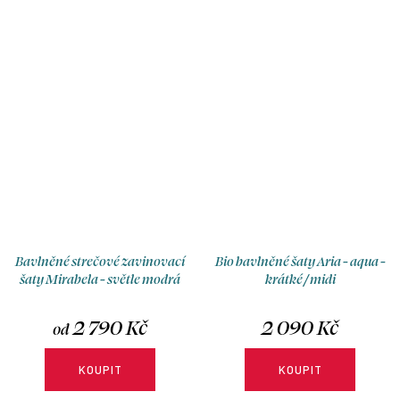
rukávů a délky si je přizpůsobíte
přesně podle sebe.
Bavlněné strečové zavinovací
Bio bavlněné šaty Aria - aqua -
šaty Mirabela - světle modrá
krátké / midi
2 790 Kč
2 090 Kč
od
KOUPIT
KOUPIT