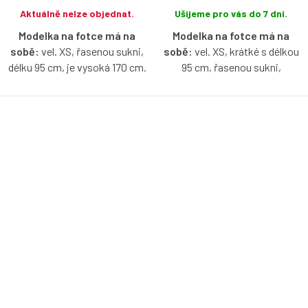
Aktuálně nelze objednat.
Ušijeme pro vás do 7 dní.
Modelka na fotce má na
Modelka na fotce má na
sobě:
vel. XS, řasenou sukni,
sobě:
vel. XS, krátké s délkou
délku 95 cm, je vysoká 170 cm.
95 cm, řasenou sukni,
lodičkový výstřih, je vysoká 171
Bio bavlněné šaty v aqua barvě
cm.
s lodičkovým výstřihem, bez
rukávů, s možnosti výběru
Bio bavlněné šaty v baby blue
velikosti, typu sukně a délky.
barvě s lodičkovým výstřihem,
bez rukávů, s možnosti výběru
velikosti, typu sukně a délky.