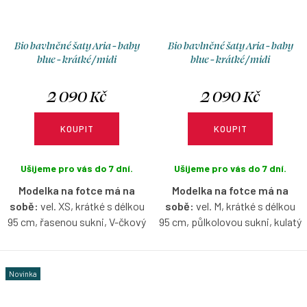
Bio bavlněné šaty Aria - baby
Bio bavlněné šaty Aria - baby
blue - krátké / midi
blue - krátké / midi
2 090 Kč
2 090 Kč
KOUPIT
KOUPIT
Ušijeme pro vás do 7 dní.
Ušijeme pro vás do 7 dní.
Modelka na fotce má na
Modelka na fotce má na
sobě:
vel. XS, krátké s délkou
sobě:
vel. M, krátké s délkou
95 cm, řasenou sukni, V-čkový
95 cm, půlkolovou sukni, kulatý
výstřih, je vysoká 171 cm.
výstřih, je vysoká 165 cm.
Bio bavlněné šaty s krátkým
Bio bavlněné šaty s krátkým
Novinka
nařaseným rukávčekem v baby
nařaseným rukávčekem v baby
blue barvě s možností výběru
blue barvě s možností výběru