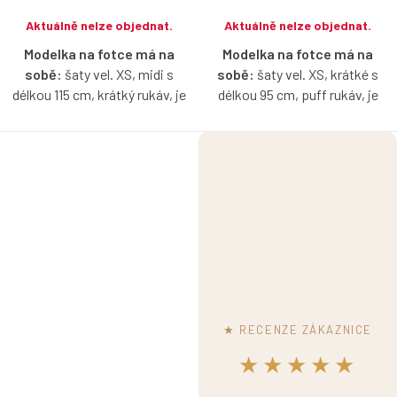
Aktuálně nelze objednat.
Aktuálně nelze objednat.
Modelka na fotce má na
Modelka na fotce má na
sobě:
šaty vel. XS, midi s
sobě:
šaty vel. XS, krátké s
délkou 115 cm, krátký rukáv, je
délkou 95 cm, puff rukáv, je
vysoká 171 cm.
vysoká 171 cm.
Modelka ve videu má na
Zavinovací šaty ze strečové
sobě:
zavinovací šaty v
bavlny, které sluší každé postavě
a krásně vykouzlí pas. Díky volbě
smaragdově zelené barvě v
rukávů a délky si je přizpůsobíte
midi délce a s krátkým
přesně podle sebe.
rukávem.
Zavinovací šaty ze strečové
bavlny, které sluší každé postavě
a krásně vykouzlí pas. Díky volbě
rukávů a délky si je přizpůsobíte
★ RECENZE ZÁKAZNICE
přesně podle sebe.
★★★★★