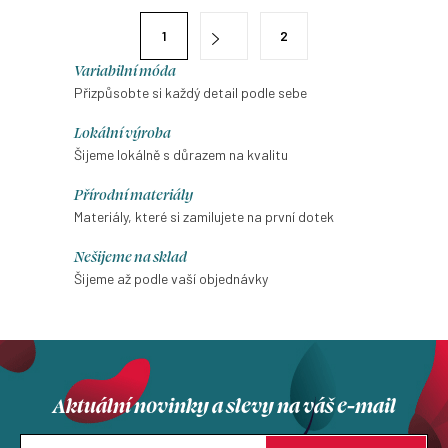
výstřihu, rukávů, délky a typu
délky. Šaty mají 3 řasené
á
S
sukně.
1
2
volány.
d
t
a
Variabilní móda
r
Přizpůsobte si každý detail podle sebe
c
á
í
n
Lokální výroba
p
k
Šijeme lokálně s důrazem na kvalitu
r
o
Přírodní materiály
v
v
Materiály, které si zamilujete na první dotek
k
á
y
Nešijeme na sklad
n
v
Šijeme až podle vaší objednávky
í
ý
p
i
s
Aktuální novinky a slevy na váš e-mail
u