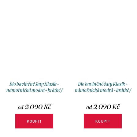
délky a typu sukně.
rukávů, délky a typu sukně.
Bio bavlněné šaty Klasik -
Bio bavlněné šaty Klasik -
námořnická modrá - krátké /
námořnická modrá - krátké /
midi
midi
2 090 Kč
2 090 Kč
od
od
KOUPIT
KOUPIT