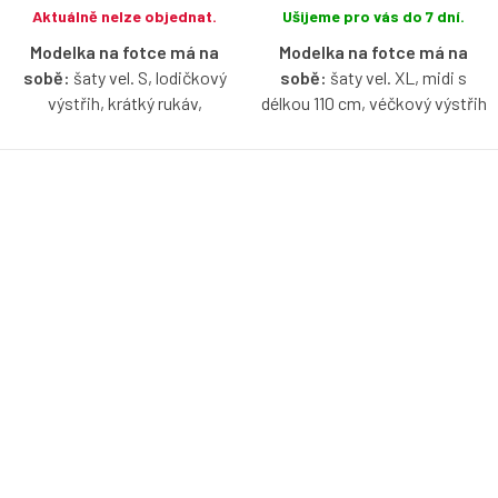
Aktuálně nelze objednat.
Ušijeme pro vás do 7 dní.
Modelka na fotce má na
Modelka na fotce má na
sobě:
šaty vel. S, lodičkový
sobě:
šaty vel. XL, midi s
výstřih, krátký rukáv,
délkou 110 cm, véčkový výstřih
půlkolovou sukni, délku 120
a 3/4 rukáv, je vysoká 160 cm.
cm, je vysoká 171 cm.
Bio bavlněné šaty v baby blue
Bio bavlněné šaty v aqua barvě
barvě s možností výběru
s možností výběru velikosti,
velikosti, výstřihu, rukávů,
výstřihu, rukávů, délky a typu
délky a typu sukně.
sukně.