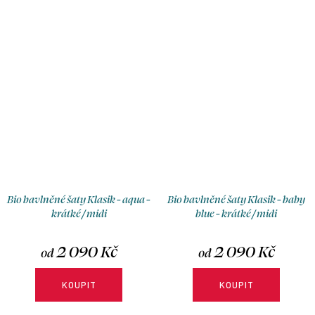
velikosti, typu sukně a délky.
rukávů, s možnosti výběru
velikosti, typu sukně a délky.
Bio bavlněné šaty Klasik - aqua -
Bio bavlněné šaty Klasik - baby
krátké / midi
blue - krátké / midi
2 090 Kč
2 090 Kč
od
od
KOUPIT
KOUPIT