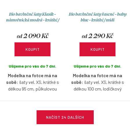
Bio bavlněné šaty Klasik -
Bio bavlněné šaty řasené - baby
námořnická modrá - krátké /
blue - krátké / midi
midi
2 090 Kč
2 290 Kč
od
od
KOUPIT
KOUPIT
Ušijeme pro vás do 7 dní.
Ušijeme pro vás do 7 dní.
Modelka na fotce má na
Modelka na fotce má na
sobě:
šaty vel. XS, krátké s
sobě:
šaty vel. XS, krátké s
délkou 95 cm, půlkulovou
délkou 100 cm, lodičkový
sukni, kulatý výstřih, 3/4 rukáv,
výstřih, bez rukávu, je vysoká
je vysoká 171 cm.
171 cm.
O
Bio bavlněné šaty v
Bio bavlněné šaty v baby blue
NAČÍST 24 DALŠÍCH
v
námořnické modré barvě s
barvě s možností výběru
l
možností výběru velikosti,
velikosti, výstřihu, rukávů a