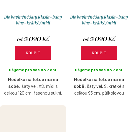
Bio bavlněné šaty Klasik - baby
Bio bavlněné šaty Klasik - baby
blue - krátké / midi
blue - krátké / midi
2 090 Kč
2 090 Kč
od
od
KOUPIT
KOUPIT
Ušijeme pro vás do 7 dní.
Ušijeme pro vás do 7 dní.
Modelka na fotce má na
Modelka na fotce má na
sobě:
šaty vel. XS, midi s
sobě:
šaty vel. S, krátké s
délkou 120 cm, řasenou sukní,
délkou 95 cm, půlkolovou
véčkový výstřih a 3/4 rukáv, je
sukni, lodičkový výstřih, 3/4
vysoká 161 cm.
rukáv, je vysoká 171 cm.
Bio bavlněné šaty v baby blue
Bio bavlněné šaty v baby blue
barvě s možností výběru
barvě s možností výběru