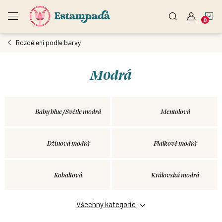
Přejít
N
na
obsah
Rozdělení podle barvy
K
Modrá
Baby blue / Světle modrá
Mentolová
Džínová modrá
Fialkově modrá
Kobaltová
Královská modrá
Všechny kategorie
Ocean
Námořnická modrá