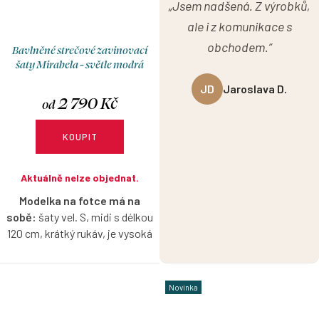
„Jsem nadšená. Z výrobků,
ale i z komunikace s
obchodem.“
Bavlněné strečové zavinovací
šaty Mirabela - světle modrá
JD
Jaroslava D.
2 790 Kč
od
KOUPIT
Aktuálně nelze objednat.
Modelka na fotce má na
sobě:
šaty vel. S, midi s délkou
120 cm, krátký rukáv, je vysoká
170 cm.
Zavinovací šaty ze strečové
Novinka
bavlny, které sluší každé postavě
a krásně vykouzlí pas. Díky volbě