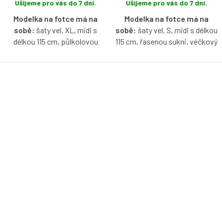
Ušijeme pro vás do 7 dní.
Ušijeme pro vás do 7 dní.
Modelka na fotce má na
Modelka na fotce má na
sobě:
šaty vel. XL, midi s
sobě:
šaty vel. S, midi s délkou
délkou 115 cm, půlkolovou
115 cm, řasenou sukni, véčkový
sukni, véčkový výstřih, 3/4
výstřih, dlouhý rukáv, modelka
rukáv, modelka je vysoká 160
je vysoká 171 cm.
cm.
Bio bavlněné šaty v
Bio bavlněné šaty v
námořnické modré barvě s
námořnické modré barvě s
možností výběru velikosti,
možností výběru velikosti,
výstřihu, rukávů, délky a typu
výstřihu, rukávů, délky a typu
sukně.
sukně.