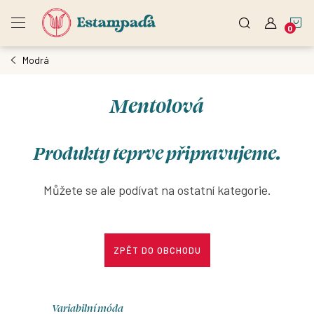
Přejít
N
na
obsah
Modrá
K
Mentolová
Produkty teprve připravujeme.
Můžete se ale podívat na ostatní kategorie.
ZPĚT DO OBCHODU
Variabilní móda