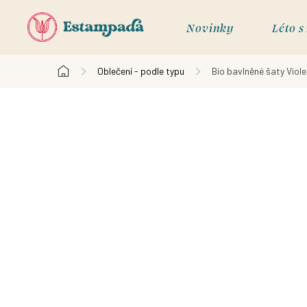
Přejít
na
Novinky
Léto 
obsah
Oblečení - podle typu
Bio bavlněné šaty Viole
Domů