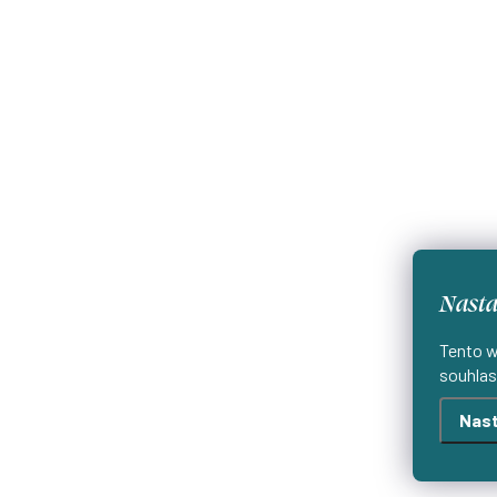
Nasta
Tento w
souhlas
Nast