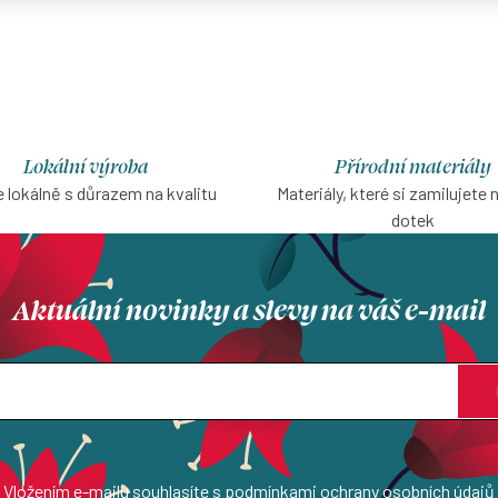
Lokální výroba
Přírodní materiály
 lokálně s důrazem na kvalitu
Materiály, které si zamilujete 
dotek
Aktuální novinky a slevy na váš e-mail
Vložením e-mailu souhlasíte s
podmínkami ochrany osobních údajů