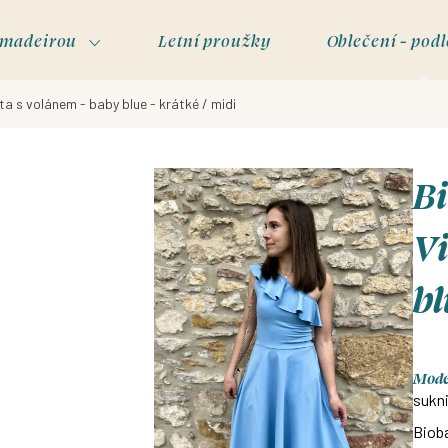
s madeirou
Letní proužky
Oblečení - podl
ta s volánem - baby blue - krátké / midi
Bi
Vi
bl
Model
sukni
Bioba