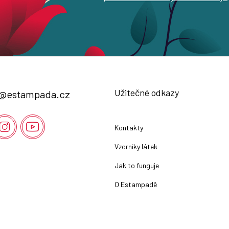
Užitečné odkazy
@
estampada.cz
Kontakty
Vzorníky látek
Jak to funguje
O Estampadě