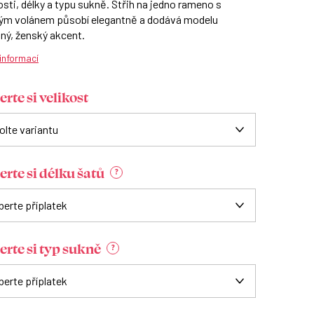
osti, délky a typu sukně. Střih na jedno rameno s
ým volánem působí elegantně a dodává modelu
ný, ženský akcent.
 informací
rte si velikost
erte si délku šatů
?
erte si typ sukně
?