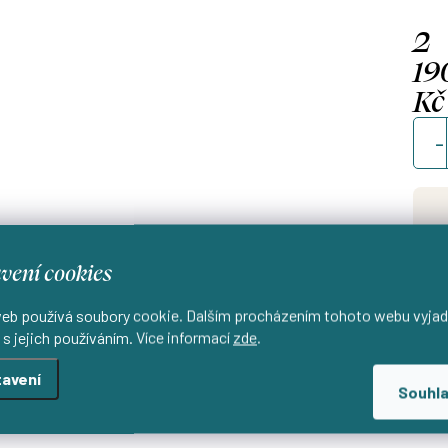
2
19
Kč
Měrn
cena
Uši
vení cookies
d
eb používá soubory cookie. Dalším procházením tohoto webu vyjad
 s jejich používáním. Více informací
zde
.
avení
Souhl