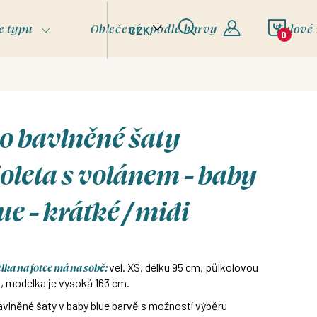
NÁKU
e typu
Oblečení - podle barvy
Tylové
CZK
KOŠÍ
o bavlněné šaty
oleta s volánem - baby
ue - krátké / midi
ka na fotce má na sobě:
vel. XS, délku 95 cm, půlkolovou
, modelka je vysoká 163 cm.
vlněné šaty v baby blue barvě s možností výběru