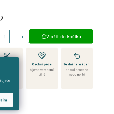
0
á
Vložit do košíku
:
jeme přesně
Osobní péče
14 dní na vrácení
le Vašeho
šijeme ve vlastní
pokud nesedne
výběru
dílně
nebo nelíbí
7–14 dní od
řujete
objednávky
asím