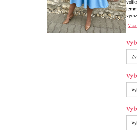
velik
jemn
výraz
Více
Vybe
Vyb
Vyb