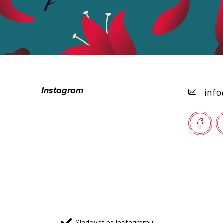
Z
á
Instagram
info
p
a
t
í
Sledovat na Instagramu