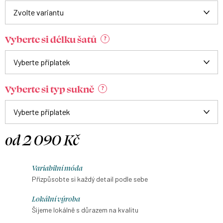
Vyberte si délku šatů
?
Vyberte si typ sukně
?
od
2 090 Kč
Měrná
cena:
Variabilní móda
Přizpůsobte si každý detail podle sebe
Lokální výroba
Šijeme lokálně s důrazem na kvalitu