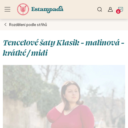
Přejít
N
na
obsah
Rozdělení podle střihů
K
Tencelové šaty Klasik - malinová -
krátké / midi