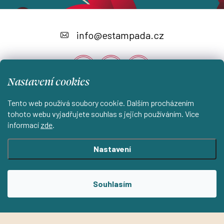
Z
á
info
@
estampada.cz
p
a
Nastavení cookies
t
í
Tento web používá soubory cookie. Dalším procházením
Instagram
tohoto webu vyjadřujete souhlas s jejich používáním. Více
informací
zde
.
Shoptet.cz
KantorStudio.cz
Nastavení
Copyright 2026
ESTAMPADA s.r.o.
. Všechna práva vyhrazena.
Souhlasím
Upravit nastavení cookies
Vytvořil Shoptet