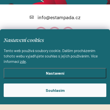
Z
á
info
@
estampada.cz
p
a
Nastavení cookies
t
í
Tento web používá soubory cookie. Dalším procházením
Instagram
tohoto webu vyjadřujete souhlas s jejich používáním. Více
informací
zde
.
Shoptet.cz
KantorStudio.cz
Nastavení
Copyright 2026
ESTAMPADA s.r.o.
. Všechna práva vyhrazena.
Souhlasím
Upravit nastavení cookies
Vytvořil Shoptet