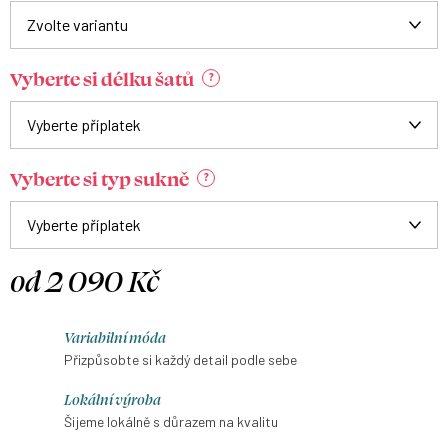
Vyberte si délku šatů
?
Vyberte si typ sukně
?
od
2 090 Kč
Měrná
cena:
Variabilní móda
Přizpůsobte si každý detail podle sebe
Lokální výroba
Šijeme lokálně s důrazem na kvalitu