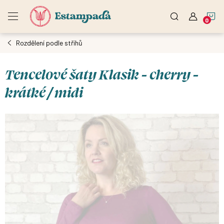
Přejít
N
na
obsah
Rozdělení podle střihů
K
Tencelové šaty Klasik - cherry -
krátké / midi