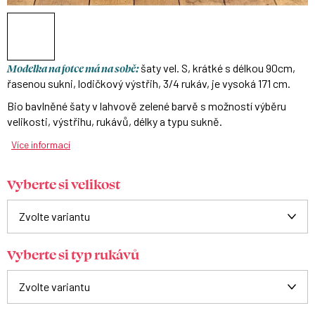
Modelka na fotce má na sobě:
šaty vel. S, krátké s délkou 90cm,
řasenou sukni, lodičkový výstřih, 3/4 rukáv, je vysoká 171 cm.
Bio bavlněné šaty v lahvově zelené barvě s možností výběru
velikosti, výstřihu, rukávů, délky a typu sukně.
Více informací
Vyberte si velikost
Vyberte si typ rukávů