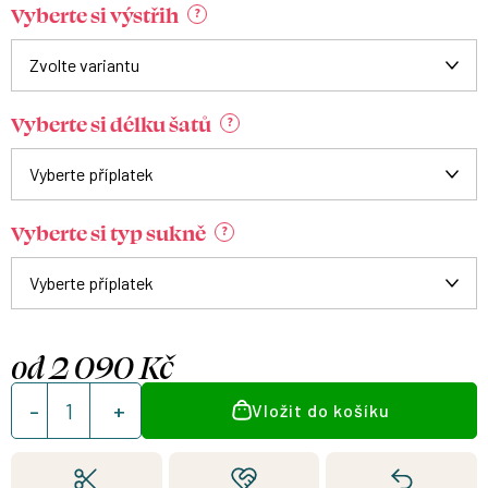
Vyberte si výstřih
?
Vyberte si délku šatů
?
Vyberte si typ sukně
?
od
2 090 Kč
Měrná
Vložit do košíku
cena: