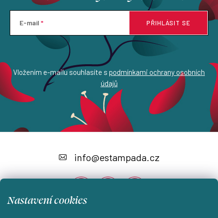
E-mail
PŘIHLÁSIT SE
Vložením e-mailu souhlasíte s
podmínkami ochrany osobních
údajů
Z
á
info
@
estampada.cz
p
a
Nastavení cookies
t