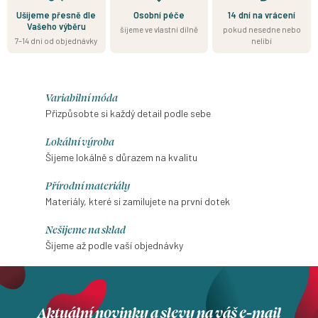
Ušijeme přesně dle
Osobní péče
14 dní na vrácení
Vašeho výběru
šijeme ve vlastní dílně
pokud nesedne nebo
7–14 dní od objednávky
nelíbí
Variabilní móda
Přizpůsobte si každý detail podle sebe
Lokální výroba
Šijeme lokálně s důrazem na kvalitu
Přírodní materiály
Materiály, které si zamilujete na první dotek
Nešijeme na sklad
Šijeme až podle vaší objednávky
Aktuální novinky a slevy na váš e-mail