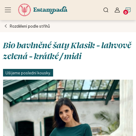
Přejít
N
na
obsah
Rozdělení podle střihů
K
Bio bavlněné šaty Klasik - lahvově
zelená - krátké / midi
Ušijeme poslední kousky.