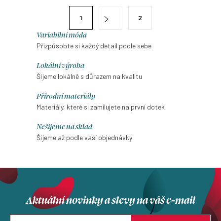
á
S
1
2
d
t
a
Variabilní móda
r
Přizpůsobte si každý detail podle sebe
c
á
í
n
Lokální výroba
p
k
Šijeme lokálně s důrazem na kvalitu
r
o
Přírodní materiály
v
v
Materiály, které si zamilujete na první dotek
k
á
y
Nešijeme na sklad
n
v
Šijeme až podle vaší objednávky
í
ý
p
i
s
Aktuální novinky a slevy na váš e-mail
u