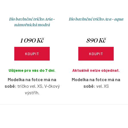
Bio bavlněné tričko Aria -
Bio bavlněné tričko Ava - aqua
námořnická modrá
1 090 Kč
890 Kč
KOUPIT
KOUPIT
Ušijeme pro vás do 7 dní.
Aktuálně nelze objednat.
Modelka na fotce má na
Modelka na fotce má na
sobě:
tričko vel. XS, V-čkový
sobě:
vel. XS
výstřih.
Bio bavlněné tričko s
Bio bavlněné tričko s krátkým
lodičkovým výstřihem bez
nařaseným rukávkem v
rukávů v aqua barvě s
námořnické modré barvě s
možností výběru velikosti.
možností výběru velikosti a