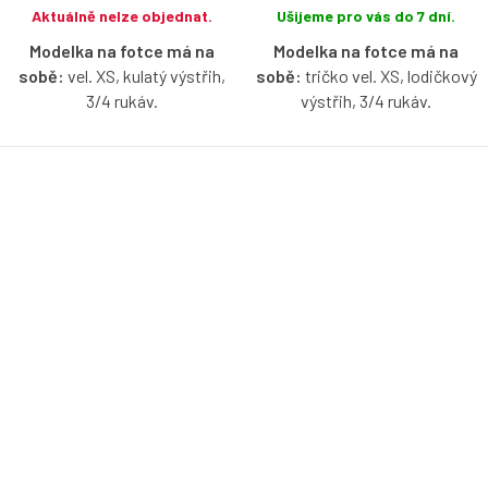
Aktuálně nelze objednat.
Ušijeme pro vás do 7 dní.
Modelka na fotce má na
Modelka na fotce má na
sobě:
vel. XS, kulatý výstřih,
sobě:
tričko vel. XS, lodičkový
3/4 rukáv.
výstřih, 3/4 rukáv.
Bio bavlněné tričko v aqua
Bio bavlněné tričko v baby blue
barvě s možností výběru
barvě s možností výběru
velikosti, výstřihu a rukávů.
velikosti, výstřihu a rukávů.