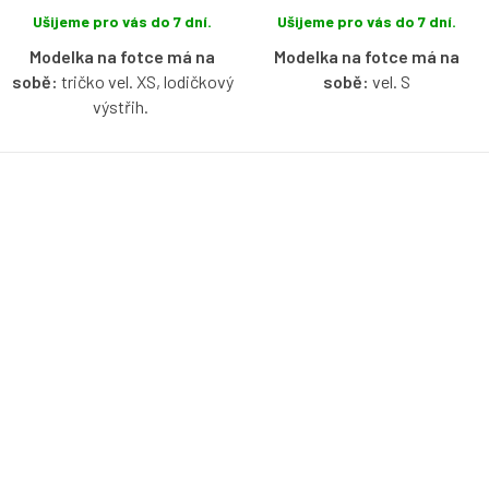
Ušijeme pro vás do 7 dní.
Ušijeme pro vás do 7 dní.
Modelka na fotce má na
Modelka na fotce má na
sobě:
tričko vel. XS, lodičkový
sobě:
vel. S
výstřih.
Bio bavlněné tričko s
Bio bavlněné tričko s
lodičkovým výstřihem bez
lodičkovým výstřihem bez
rukávů v kobaltové barvě s
rukávů v baby blue barvě s
možností výběru velikosti.
možností výběru velikosti.