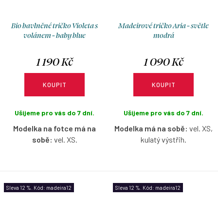
Bio bavlněné tričko Violeta s
Madeirové tričko Aria - světle
volánem - baby blue
modrá
1 190 Kč
1 090 Kč
KOUPIT
KOUPIT
Ušijeme pro vás do 7 dní.
Ušijeme pro vás do 7 dní.
Modelka na fotce má na
Modelka má na sobě:
vel. XS,
sobě:
vel. XS.
kulatý výstřih.
Bio bavlněné tričko na jedno
Pružné madeirové tričko
rameno s volánem v baby blue
s krátkým nařaseným
barvě s možností výběru
rukávkem v světle modré
Sleva 12 %. Kód: madeira12
Sleva 12 %. Kód: madeira12
velikosti.
barvě s možností výběru
velikosti a výstřihu.