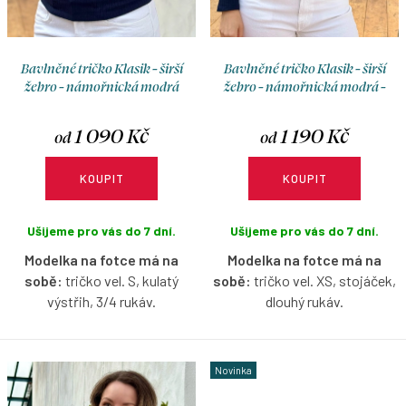
ů
Bavlněné tričko Klasik - širší
Bavlněné tričko Klasik - širší
žebro - námořnická modrá
žebro - námořnická modrá -
stojáček
1 090 Kč
1 190 Kč
od
od
KOUPIT
KOUPIT
Ušijeme pro vás do 7 dní.
Ušijeme pro vás do 7 dní.
Modelka na fotce má na
Modelka na fotce má na
sobě:
tričko vel. S, kulatý
sobě:
tričko vel. XS, stojáček,
výstřih, 3/4 rukáv.
dlouhý rukáv.
Žebrované bavlněné tričko v
Žebrované bavlněné tričko se
námořnické modré barvě s
stojáčkem v námořnické
Novinka
možností výběru velikosti,
modré barvě s možností
výstřihu a rukávu.
výběru velikosti a rukávu.