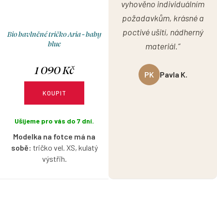
vyhověno individuálním
požadavkům, krásné a
poctivé ušití, nádherný
Bio bavlněné tričko Aria - baby
blue
materiál.“
1 090 Kč
PK
Pavla K.
KOUPIT
Ušijeme pro vás do 7 dní.
Modelka na fotce má na
sobě:
tričko vel. XS, kulatý
výstřih.
Bio bavlněné tričko s krátkým
nařaseným rukávkem v baby
blue barvě s možností výběru
velikosti a výstřihu.