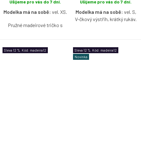
Ušijeme pro vás do 7 dní.
Ušijeme pro vás do 7 dní.
Modelka má na sobě:
vel. XS.
Modelka má na sobě:
vel. S,
V-čkový výstřih, krátký rukáv.
Pružné madeirové tričko s
lodičkovým výstřihem bez
Pružné madeirové tričko ve
rukávů ve světle modré barvě s
světle modré barvě s možností
možností výběru velikosti.
výběru velikosti, výstřihu a
Sleva 12 %. Kód: madeira12
Sleva 12 %. Kód: madeira12
rukávů.
Novinka