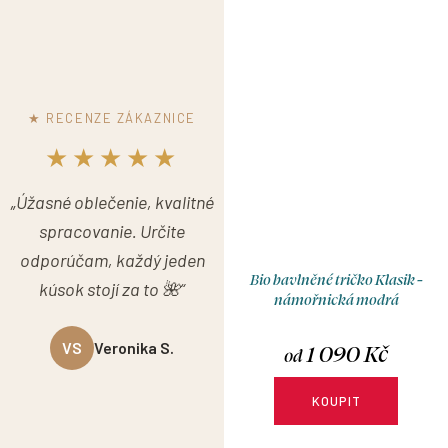
★ RECENZE ZÁKAZNICE
★★★★★
„Úžasné oblečenie, kvalitné
spracovanie. Určite
odporúčam, každý jeden
Bio bavlněné tričko Klasik -
kúsok stojí za to 🌺“
námořnická modrá
1 090 Kč
VS
Veronika S.
od
KOUPIT