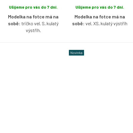
Ušijeme pro vás do 7 dní.
Ušijeme pro vás do 7 dní.
Modelka na fotce má na
Modelka na fotce má na
sobě:
tričko vel. S, kulatý
sobě:
vel. XS, kulatý výstřih
výstřih.
Bio bavlněné tričko s krátkým
Bio bavlněné tričko s krátkým
nařaseným rukávkem v
nařaseným rukávkem ve
kobaltové barvě s možností
Novinka
fialkově modré barvě s
výběru velikosti a výstřihu.
možností výběru velikosti a
výstřihu.