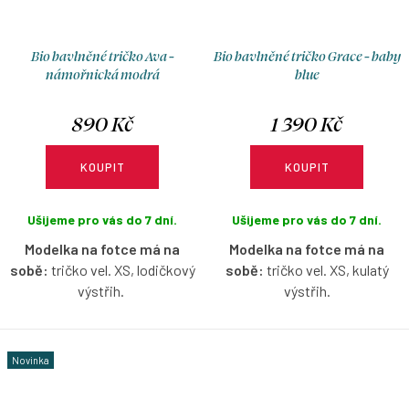
Bio bavlněné tričko Ava -
Bio bavlněné tričko Grace - baby
námořnická modrá
blue
890 Kč
1 390 Kč
KOUPIT
KOUPIT
Ušijeme pro vás do 7 dní.
Ušijeme pro vás do 7 dní.
Modelka na fotce má na
Modelka na fotce má na
sobě:
tričko vel. XS, lodičkový
sobě:
tričko vel. XS, kulatý
výstřih.
výstřih.
Bio bavlněné tričko bez rukávů
Bio bavlněné tričko volnějšího
s lodičkovým výstřihem v
střihu s dlouhým rukávem v
Novinka
námořnické modré barvě s
baby blue barvě s možností
možností výběru velikosti.
výběru velikosti a výstřihu.