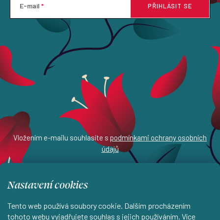
E-mail
PŘIHLÁSIT SE
Vložením e-mailu souhlasíte s
podmínkami ochrany osobních
údajů
Nastavení cookies
Z
Tento web používá soubory cookie. Dalším procházením
tohoto webu vyjadřujete souhlas s jejich používáním. Více