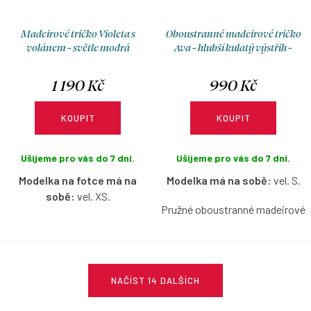
Madeirové tričko Violeta s
Oboustranné madeirové tričko
volánem - světle modrá
Ava - hlubší kulatý výstřih -
světle modrá
1 190 Kč
990 Kč
KOUPIT
KOUPIT
Ušijeme pro vás do 7 dní.
Ušijeme pro vás do 7 dní.
Modelka na fotce má na
Modelka má na sobě:
vel. S.
sobě:
vel. XS.
Pružné oboustranné madeirové
Pružné madeirové tričko na
tričko v světle modré barvě s
jedno rameno s volánem ve
hlubším kulatým výstřihem,
světle modré barvě s možnosti
bez rukávů, s možností výběru
O
výběru velikosti.
velikosti.
NAČÍST 14 DALŠÍCH
v
l