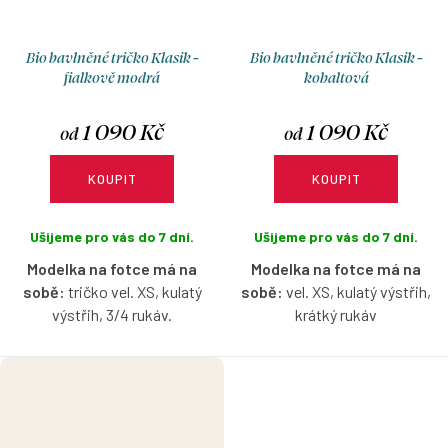
Bio bavlněné tričko Klasik -
Bio bavlněné tričko Klasik -
fialkově modrá
kobaltová
1 090 Kč
1 090 Kč
od
od
KOUPIT
KOUPIT
Ušijeme pro vás do 7 dní.
Ušijeme pro vás do 7 dní.
Modelka na fotce má na
Modelka na fotce má na
sobě:
tričko vel. XS, kulatý
sobě:
vel. XS, kulatý výstřih,
výstřih, 3/4 rukáv.
krátký rukáv
Bio bavlněné tričko ve fialkově
Bio bavlněné tričko v
modré
barvě s možností
kobaltové barvě s možností
výběru velikosti, výstřihu a
výběru velikosti, výstřihu a
rukávů.
rukávů.