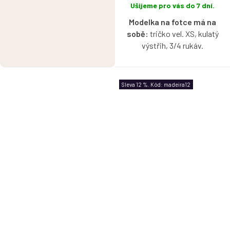
Ušijeme pro vás do 7 dní.
Modelka na fotce má na
sobě:
tričko vel. XS, kulatý
výstřih, 3/4 rukáv.
Bio bavlněné tričko v
námořnické modré barvě s
Sleva 12 %. Kód: madeira12
možností výběru velikosti,
výstřihu a rukávů.