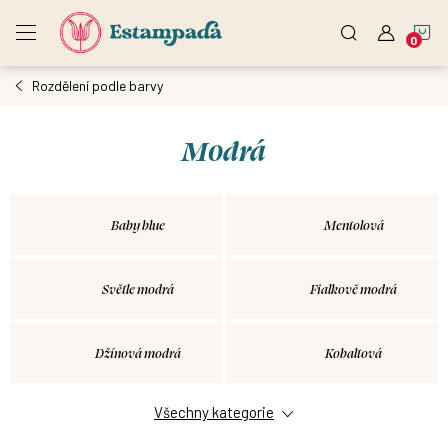
Přejít
N
na
obsah
Rozdělení podle barvy
K
Modrá
Baby blue
Mentolová
Světle modrá
Fialkově modrá
Džínová modrá
Kobaltová
Všechny kategorie
Královská modrá
Námořnická modrá