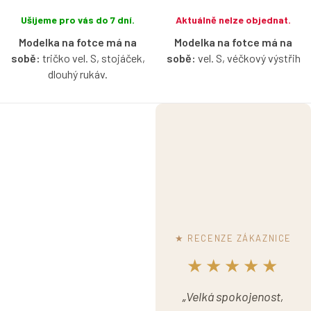
Ušijeme pro vás do 7 dní.
Aktuálně nelze objednat.
Modelka na fotce má na
Modelka na fotce má na
sobě:
tričko vel. S, stojáček,
sobě:
vel. S, véčkový výstřih
dlouhý rukáv.
Bio bavlněné tričko s krátkým
Žebrované bavlněné tričko v
nařaseným rukávkem v aqua
světle modré barvě s možností
barvě s možností výběru
výběru velikosti, výstřihu a
velikosti a výstřihu.
rukávu.
★ RECENZE ZÁKAZNICE
★★★★★
„Velká spokojenost,