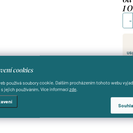
1 
Měrn
cena
Uši
d
vení cookies
eb používá soubory cookie. Dalším procházením tohoto webu vyjad
 s jejich používáním. Více informací
zde
.
avení
Souhl