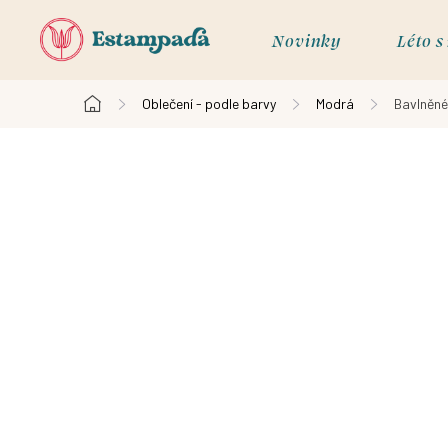
Přejít
na
Novinky
Léto 
obsah
Oblečení - podle barvy
Modrá
Bavlněné 
Domů