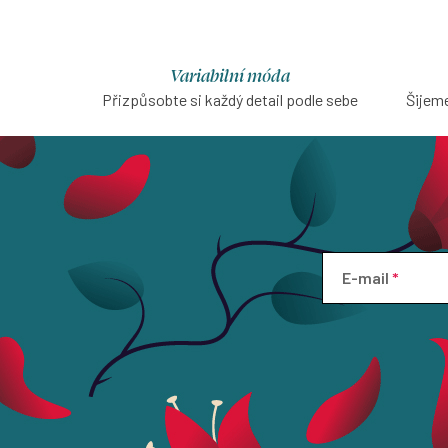
Variabilní móda
Přizpůsobte si každý detail podle sebe
Šijeme
E-mail