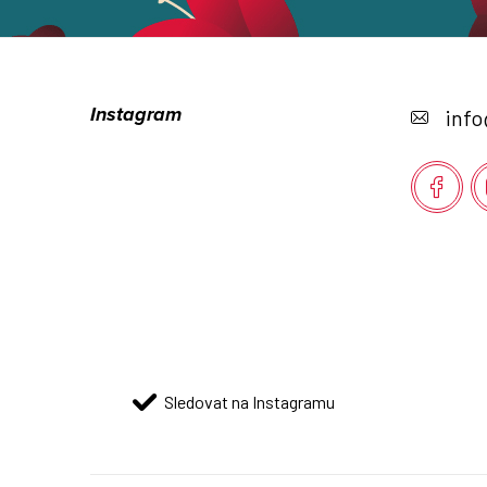
Z
á
Instagram
info
p
a
t
í
Sledovat na Instagramu