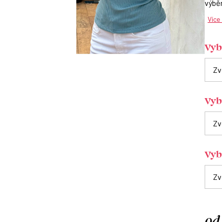
výběr
Více
Vybe
Vyb
Vybe
od