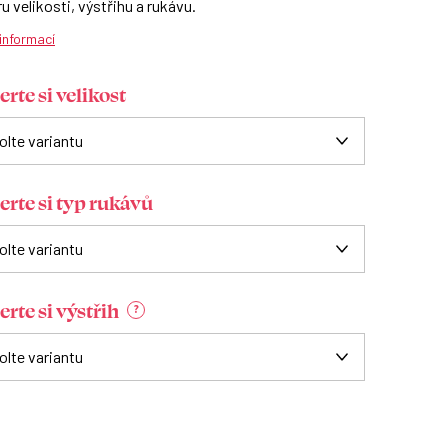
u velikosti, výstřihu a rukávu.
 informací
rte si velikost
erte si typ rukávů
rte si výstřih
?