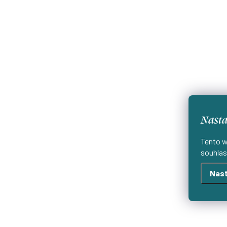
Nasta
Tento w
souhlas
Nast