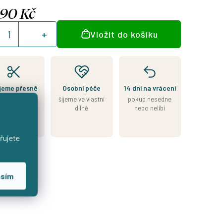
090 Kč
á
Vložit do košíku
:
jeme přesně
Osobní péče
14 dní na vrácení
le Vašeho
šijeme ve vlastní
pokud nesedne
výběru
dílně
nebo nelíbí
7–14 dní od
objednávky
řujete
asím