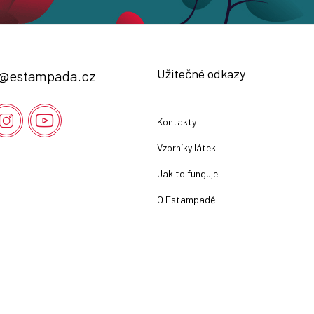
Užitečné odkazy
@
estampada.cz
Kontakty
Vzorníky látek
Jak to funguje
O Estampadě