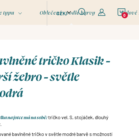
NÁKU
e typu
Oblečení - podle barvy
Tylové
CZK
KOŠÍ
vlněné tričko Klasik -
rší žebro - světle
odrá
ka na fotce má na sobě:
tričko vel. S, stojáček, dlouhý
.
vané bavlněné tričko v světle modré barvě s možností