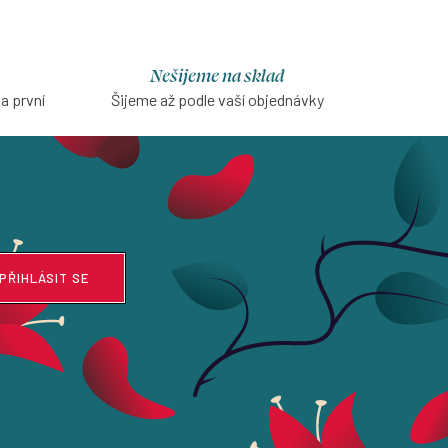
Nešijeme na sklad
na první
Šijeme až podle vaší objednávky
PŘIHLÁSIT SE