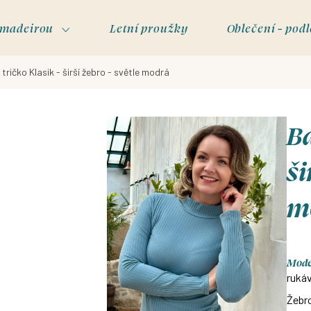
s madeirou
Letní proužky
Oblečení - podl
tričko Klasik - širší žebro - světle modrá
Ba
ši
m
Model
rukáv
Žebro