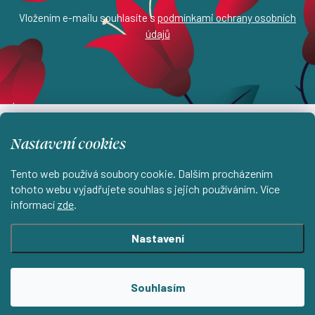
Vložením e-mailu souhlasíte s
podmínkami ochrany osobních
údajů
Z
á
info
@
estampada.cz
Nastavení cookies
p
Tento web používá soubory cookie. Dalším procházením
a
tohoto webu vyjadřujete souhlas s jejich používáním. Více
t
informací
zde
.
í
Nastavení
Instagram
Souhlasím
Shoptet.cz
KantorStudio.cz