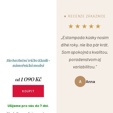
★ RECENZE ZÁKAZNICE
★★★★★
„Estampada kúsky nosím
dlhé roky, nie iba pár krát.
Som spokojná s kvalitou,
poradenstvom aj
Bio bavlněné tričko Klasik -
námořnická modrá
variabilitou.“
1 090 Kč
od
A
Anna
KOUPIT
Ušijeme pro vás do 7 dní.