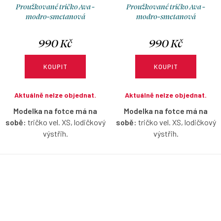
Proužkované tričko Ava -
Proužkované tričko Ava -
modro-smetanová
modro-smetanová
990 Kč
990 Kč
KOUPIT
KOUPIT
Aktuálně nelze objednat.
Aktuálně nelze objednat.
Modelka na fotce má na
Modelka na fotce má na
sobě:
tričko vel. XS, lodičkový
sobě:
tričko vel. XS, lodičkový
výstřih.
výstřih.
Proužkované tričko bez rukávů
Proužkované tričko bez rukávů
s lodičkovým výstřihem v
s lodičkovým výstřihem v
modro-smetanové barvě s
modro-smetanové barvě s
možností výběru velikosti.
možností výběru velikosti.