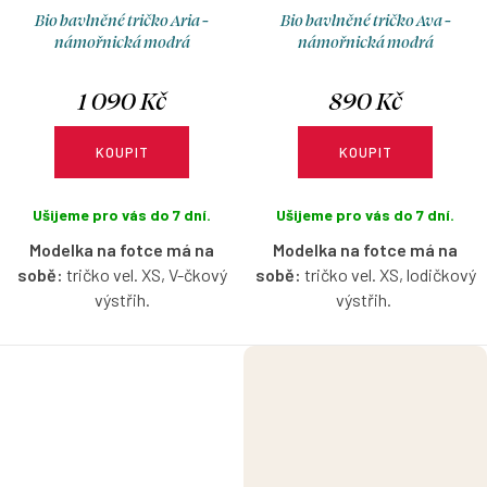
Bio bavlněné tričko Aria -
Bio bavlněné tričko Ava -
námořnická modrá
námořnická modrá
1 090 Kč
890 Kč
KOUPIT
KOUPIT
Ušijeme pro vás do 7 dní.
Ušijeme pro vás do 7 dní.
Modelka na fotce má na
Modelka na fotce má na
sobě:
tričko vel. XS, V-čkový
sobě:
tričko vel. XS, lodičkový
výstřih.
výstřih.
Bio bavlněné tričko s krátkým
Bio bavlněné tričko bez rukávů
nařaseným rukávkem v
s lodičkovým výstřihem v
námořnické modré barvě s
námořnické modré barvě s
možností výběru velikosti a
možností výběru velikosti.
výstřihu.