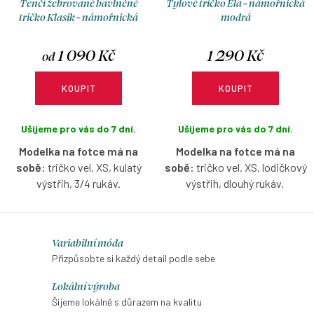
Tenčí žebrované bavlněné
Tylové tričko Ela - námořnická
tričko Klasik - námořnická
modrá
modrá
1 090 Kč
1 290 Kč
od
KOUPIT
KOUPIT
Ušijeme pro vás do 7 dní.
Ušijeme pro vás do 7 dní.
Modelka na fotce má na
Modelka na fotce má na
sobě:
tričko vel. XS, kulatý
sobě:
tričko vel. XS, lodičkový
výstřih, 3/4 rukáv.
výstřih, dlouhý rukáv.
Žebrované bavlněné tričko v
Tencelové tričko v námořnické
námořnické modré barvě s
modré barvě s dlouhým
O
Variabilní móda
možností výběru velikosti,
tylovým rukávem s možností
v
Přizpůsobte si každý detail podle sebe
výstřihu a rukávů.
výběru velikosti a výstřihu.
l
Lokální výroba
á
Šijeme lokálně s důrazem na kvalitu