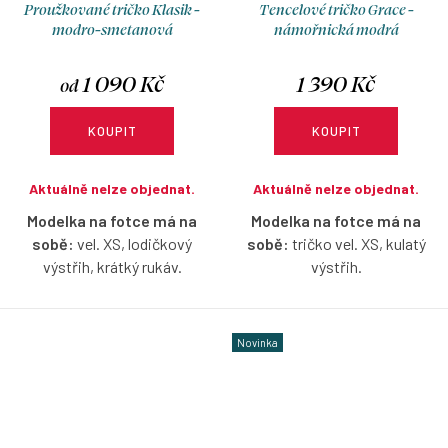
Proužkované tričko Klasik -
Tencelové tričko Grace -
modro-smetanová
námořnická modrá
1 090 Kč
1 390 Kč
od
KOUPIT
KOUPIT
Aktuálně nelze objednat.
Aktuálně nelze objednat.
Modelka na fotce má na
Modelka na fotce má na
sobě:
vel. XS, lodičkový
sobě:
tričko vel. XS, kulatý
výstřih, krátký rukáv.
výstřih.
Proužkované tričko s
Tencelové tričko volnějšího
lodičkovým výstřihem s
střihu s dlouhým rukávem v
Novinka
možností výběru velikosti a
námořnické modré barvě s
rukávů.
možností výběru velikosti a
výstřihu.