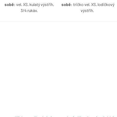
sobě:
vel. XS, kulatý výstřih,
sobě:
tričko vel. XS, lodičkový
3/4 rukáv.
výstřih.
Tencelové tričko v námořnické
Žebrované bavlněné tričko bez
modré barvě s možností
rukávů s lodičkovým výstřihem
výběru velikosti, výstřihu a
s možností výběru velikosti.
rukávů.