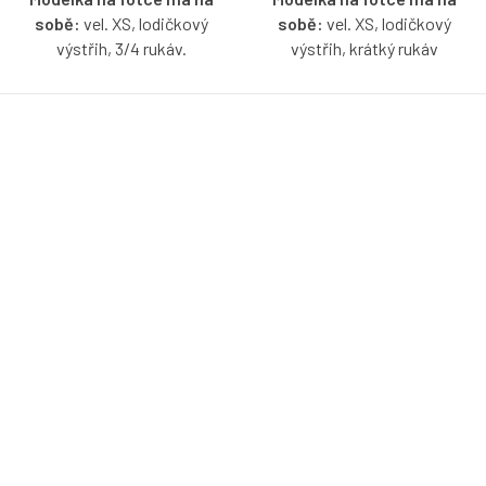
sobě:
vel. XS, lodičkový
sobě:
vel. XS, lodičkový
výstřih, 3/4 rukáv.
výstřih, krátký rukáv
Proužkované tričko s
Proužkované tričko s
lodičkovým výstřihem s
lodičkovým výstřihem s
možností výběru velikosti a
možností výběru velikosti a
rukávů.
rukávů.