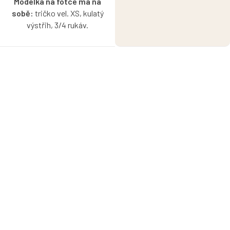
Modelka na fotce má na
sobě:
tričko vel. XS, kulatý
výstřih, 3/4 rukáv.
Bio bavlněné tričko v
námořnické modré barvě s
možností výběru velikosti,
výstřihu a rukávů.