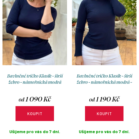
o
r
d
o
u
d
k
u
t
k
ů
t
ů
Bavlněné tričko Klasik - širší
Bavlněné tričko Klasik - širší
žebro - námořnická modrá
žebro - námořnická modrá -
stojáček
1 090 Kč
1 190 Kč
od
od
KOUPIT
KOUPIT
Ušijeme pro vás do 7 dní.
Ušijeme pro vás do 7 dní.