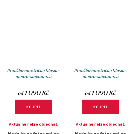
Proužkované tričko Klasik -
Proužkované tričko Klasik -
modro-smetanová
modro-smetanová
1 090 Kč
1 090 Kč
od
od
KOUPIT
KOUPIT
Aktuálně nelze objednat.
Aktuálně nelze objednat.
Modelka na fotce má na
Modelka na fotce má na