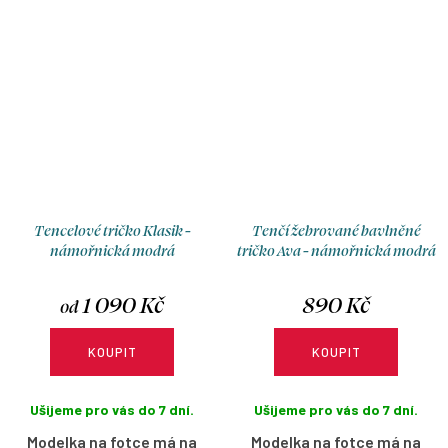
Tencelové tričko Klasik -
Tenčí žebrované bavlněné
námořnická modrá
tričko Ava - námořnická modrá
1 090 Kč
890 Kč
od
KOUPIT
KOUPIT
Ušijeme pro vás do 7 dní.
Ušijeme pro vás do 7 dní.
Modelka na fotce má na
Modelka na fotce má na