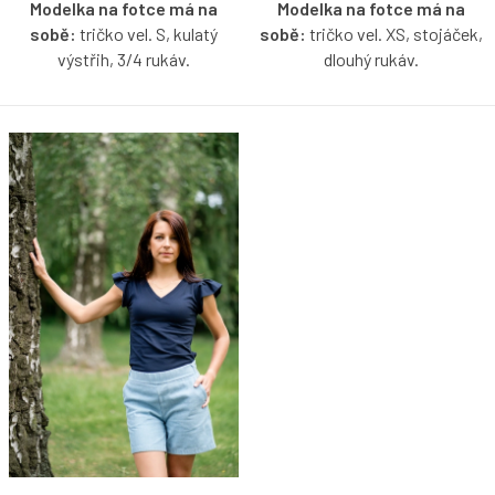
Modelka na fotce má na
Modelka na fotce má na
sobě:
tričko vel. S, kulatý
sobě:
tričko vel. XS, stojáček,
výstřih, 3/4 rukáv.
dlouhý rukáv.
Žebrované bavlněné tričko v
Žebrované bavlněné tričko se
námořnické modré barvě s
stojáčkem v námořnické
možností výběru velikosti,
modré barvě s možností
výstřihu a rukávu.
výběru velikosti a rukávu.