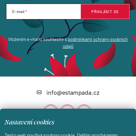
E-mail
PŘIHLÁSIT SE
Vložením e-mailu souhlasíte s
podmínkami ochrany osobních
údajů
Z
á
info
@
estampada.cz
p
a
t
Nastavení cookies
í
Tento web používá soubory cookie. Dalším procházením