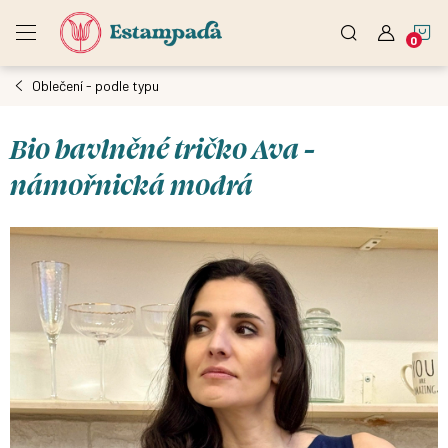
Přejít
N
na
obsah
Oblečení - podle typu
K
Bio bavlněné tričko Ava -
námořnická modrá