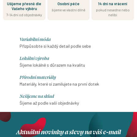
Ušijeme přesně dle
Osobní péče
14 dní na vrácení
Vašeho výběru
šijeme ve vlastní dílně
pokud nesedne nebo
7–14 dní od objednávky
nelíbí
Variabilní móda
Přizpůsobte si každý detail podle sebe
Lokální výroba
Šijeme lokálně s důrazem na kvalitu
Přírodní materiály
Materiály, které si zamilujete na první dotek
Nešijeme na sklad
Šijeme až podle vaší objednávky
Aktuální novinky a slevy na váš e-mail