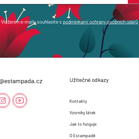
Vložením e-mailu souhlasíte s
podmínkami ochrany osobních údajů
Užitečné odkazy
@
estampada.cz
Kontakty
Vzorníky látek
Jak to funguje
O Estampadě