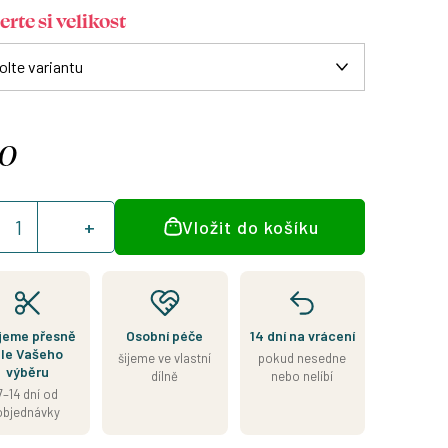
rte si velikost
0
á
Vložit do košíku
:
jeme přesně
Osobní péče
14 dní na vrácení
le Vašeho
šijeme ve vlastní
pokud nesedne
výběru
dílně
nebo nelíbí
7–14 dní od
objednávky