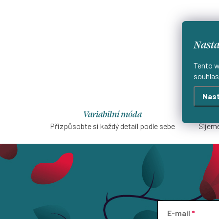
Nasta
Tento w
souhlas
Nast
Variabilní móda
Přizpůsobte si každý detail podle sebe
Šijeme
E-mail