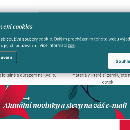
vení cookies
eb používá soubory cookie. Dalším procházením tohoto webu vyjad
 s jejich používáním. Více informací
zde
.
avení
Souhl
Lokální výroba
Přírodní materiály
 lokálně s důrazem na kvalitu
Materiály, které si zamilujete 
dotek
Aktuální novinky a slevy na váš e-mail