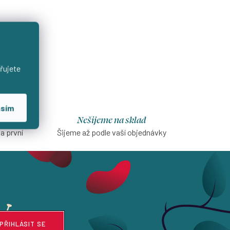
řujete
asím
Nešijeme na sklad
na první
Šijeme až podle vaší objednávky
PŘIHLÁSIT SE