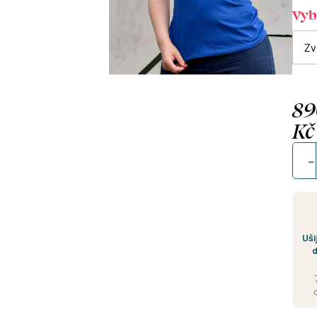
Vybe
89
Kč
Měrn
cena
Uši
d