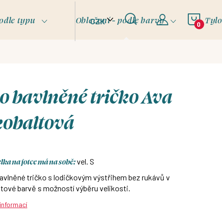
NÁKU
odle typu
Oblečení - podle barvy
Tyl
CZK
KOŠÍ
o bavlněné tričko Ava
kobaltová
ka na fotce má na sobě:
vel. S
avlněné tričko s lodičkovým výstřihem bez rukávů v
tové barvě s možností výběru velikosti.
 informací