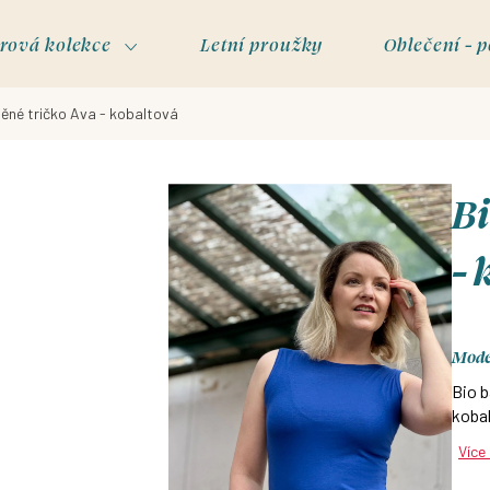
rová kolekce
Letní proužky
Oblečení - p
něné tričko Ava - kobaltová
Bi
- 
Model
Bio b
kobal
Více