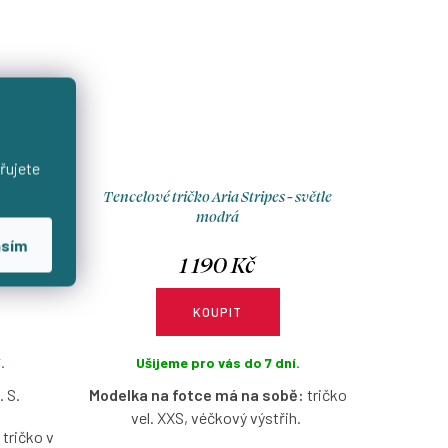
řujete
 Ava -
Tencelové tričko Aria Stripes - světle
 modrá
modrá
asím
1 190 Kč
KOUPIT
.
Ušijeme pro vás do 7 dní.
. S.
Modelka na fotce má na sobě:
tričko
vel. XXS, véčkový výstřih.
tričko v