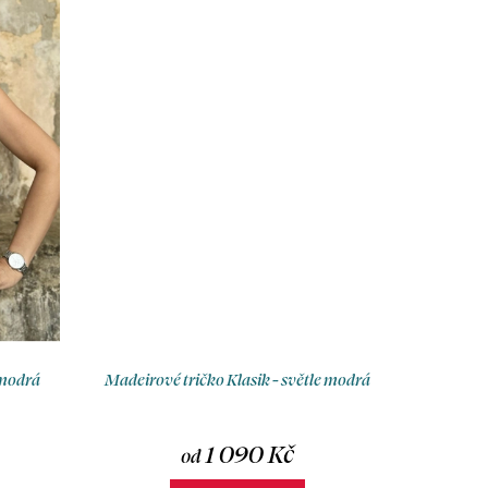
 modrá
Madeirové tričko Klasik - světle modrá
1 090 Kč
od