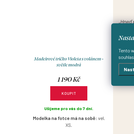
„Hneď 
lásk
Nasta
super 
Tento w
souhlas
Madeirové tričko Violeta s volánem -
světle modrá
Nast
1 190 Kč
KOUPIT
Ušijeme pro vás do 7 dní.
Modelka na fotce má na sobě:
vel.
XS.