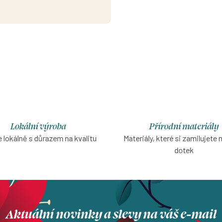
světle modré barvě s hlubším 
výstřihem, bez rukávů, s mo
výběru velikosti.
Lokální výroba
Přírodní materiály
 lokálně s důrazem na kvalitu
Materiály, které si zamilujete 
dotek
Aktuální novinky a slevy na váš e-mail