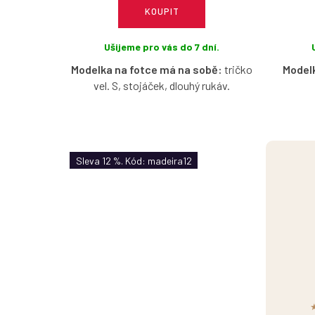
KOUPIT
Ušijeme pro vás do 7 dní.
Modelka na fotce má na sobě:
tričko
Model
vel. S, stojáček, dlouhý rukáv.
Žebrované bavlněné tričko v světle
Pružn
modré barvě s možností výběru
nařase
velikosti, výstřihu a rukávu.
barvě 
Sleva 12 %. Kód: madeira12