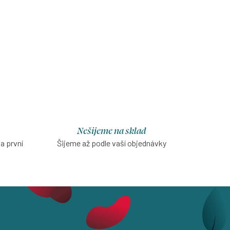
kulatým
Žebrované tričko z tencelu s krátkým
žností
nařaseným rukávkem pro ty, které si
zamilovaly tento materiál, ale
upřednostňují volnost trička před body.
Kousek na každý letní den.
Nešijeme na sklad
na první
Šijeme až podle vaší objednávky