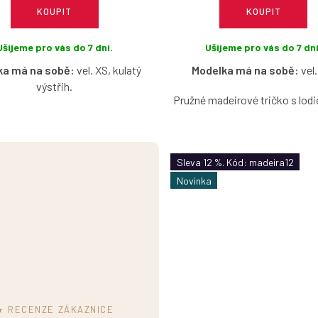
KOUPIT
KOUPIT
Ušijeme pro vás do 7 dní.
Ušijeme pro vás do 7 dní
ka má na sobě:
vel. XS, kulatý
Modelka má na sobě:
vel.
výstřih.
Pružné madeirové tričko s lo
é madeirové tričko s krátkým
výstřihem bez rukávů ve svět
ným rukávkem v světle modré
barvě s možností výběru veli
s možností výběru velikosti a
Sleva 12 %. Kód: madeira12
výstřihu.
Novinka
★ RECENZE ZÁKAZNICE