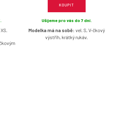
KOUPIT
.
Ušijeme pro vás do 7 dní.
 XS.
Modelka má na sobě:
vel. S, V-čkový
výstřih, krátký rukáv.
dičkovým
le modré
Pružné madeirové tričko ve světle
kosti.
modré barvě s možností výběru
velikosti, výstřihu a rukávů.