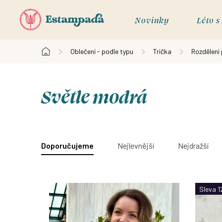
Přejít
na
Novinky
Léto 
obsah
Oblečení - podle typu
Trička
Rozdělení
Domů
Světle modrá
V
ý
Ř
Doporučujeme
Nejlevnější
Nejdražší
p
a
i
z
Sleva 1
s
e