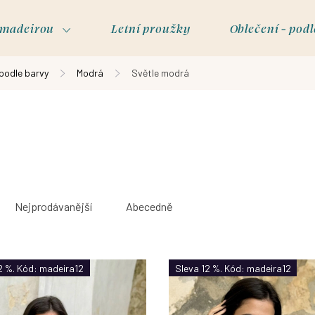
s madeirou
Letní proužky
Oblečení - podl
 podle barvy
Modrá
Světle modrá
Nejprodávanější
Abecedně
2 %. Kód: madeira12
Sleva 12 %. Kód: madeira12