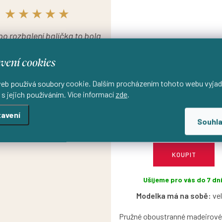
★★★★★
po rozbalení balíčka to bola
a na prvý pohľad. Krásne,
vení cookies
materiál a perfektne sedia.
Som nadšenááá.“
eb používá soubory cookie. Dalším procházením tohoto webu vyjad
 s jejich používáním. Více informací
zde
.
Oboustranné madeirové tričko
hlubší kulatý výstřih - světle
L
Lucia
avení
Souhl
990 Kč
KOUPIT
Ušijeme pro vás do 7 dní
Modelka má na sobě:
vel
Pružné oboustranné madeirové 