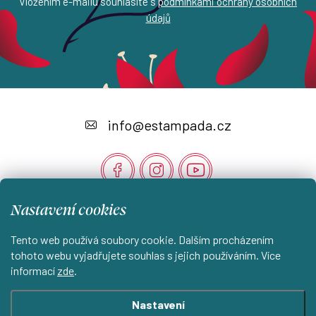
Vložením e-mailu souhlasíte s
podmínkami ochrany osobních
údajů
Z
á
info
@
estampada.cz
p
a
t
Nastavení cookies
í
Instagram
Tento web používá soubory cookie. Dalším procházením
tohoto webu vyjadřujete souhlas s jejich používáním. Více
informací
zde
.
Shoptet.cz
KantorStudio.cz
Nastavení