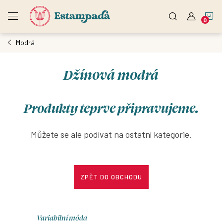
Přejít
N
na
obsah
Modrá
K
Džínová modrá
Produkty teprve připravujeme.
Můžete se ale podívat na ostatní kategorie.
ZPĚT DO OBCHODU
Variabilní móda