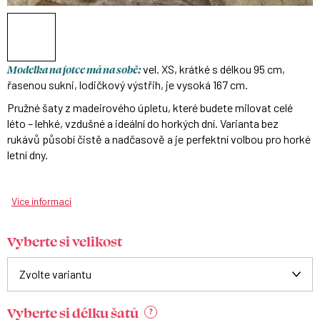
Modelka na fotce má na sobě:
vel. XS, krátké s délkou 95 cm,
řasenou sukni, lodičkový výstřih, je vysoká 167 cm.
Pružné šaty z madeirového úpletu, které budete milovat celé
léto – lehké, vzdušné a ideální do horkých dní. Varianta bez
rukávů působí čistě a nadčasově a je perfektní volbou pro horké
letní dny.
Více informací
Vyberte si velikost
Vyberte si délku šatů
?