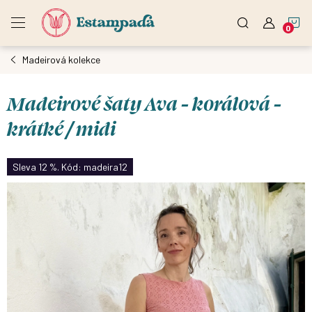
Přejít
N
na
obsah
Madeirová kolekce
K
Madeirové šaty Ava - korálová -
krátké / midi
Sleva 12 %. Kód: madeira12