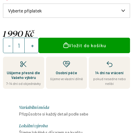
1 990 Kč
Měrná
Vložit do košíku
cena:
Ušijeme přesně dle
Osobní péče
14 dní na vrácení
Vašeho výběru
šijeme ve vlastní dílně
pokud nesedne nebo
7–14 dní od objednávky
nelíbí
Variabilní móda
Přizpůsobte si každý detail podle sebe
Lokální výroba
Šijeme lokálně s důrazem na kvalitu