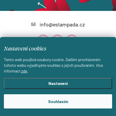
Z
á
info
@
estampada.cz
p
a
Nastavení cookies
t
í
Tento web používá soubory cookie. Dalším procházením
Instagram
tohoto webu vyjadřujete souhlas s jejich používáním. Více
informací
zde
.
Shoptet.cz
KantorStudio.cz
Nastavení
Copyright 2026
ESTAMPADA s.r.o.
. Všechna práva vyhrazena.
Souhlasím
Upravit nastavení cookies
Vytvořil Shoptet