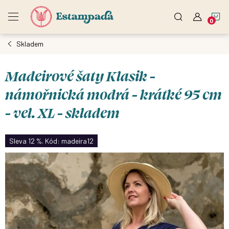
Přejít
N
na
obsah
Skladem
K
Madeirové šaty Klasik -
námořnická modrá - krátké 95 cm
- vel. XL - skladem
Sleva 12 %. Kód: madeira12