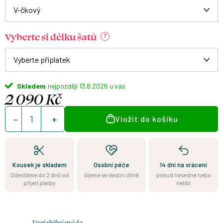
Vyberte si délku šatů
?
Skladem
13.8.2026
2 090 Kč
Měrná
Vložit do košíku
cena:
Kousek je skladem
Osobní péče
14 dní na vrácení
Odesíláme do 2 dnů od
šijeme ve vlastní dílně
pokud nesedne nebo
přijetí platby
nelíbí
Variabilní móda