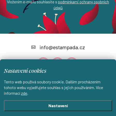
Vložením e-mailu souhlasíte s
podmínkami ochrany osobních
údajů
Z
á
info
@
estampada.cz
p
a
Nastavení cookies
t
í
Tento web používá soubory cookie. Dalším procházením
Instagram
tohoto webu vyjadřujete souhlas s jejich používáním. Více
informací
zde
.
Shoptet.cz
KantorStudio.cz
Nastavení